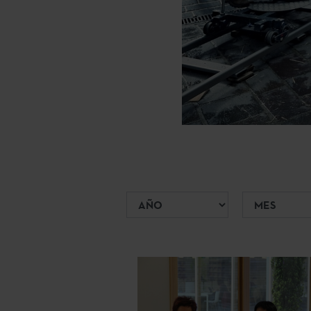
Año
Mes