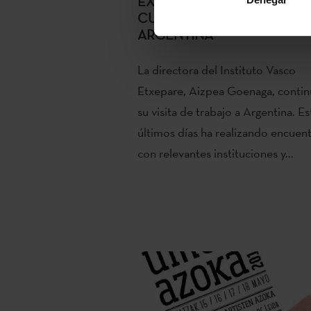
EXPORTANDO LA INDUSTR
CULTURAL VASCA EN
ARGENTINA
La directora del Instituto Vasco
Etxepare, Aizpea Goenaga, contin
su visita de trabajo a Argentina. E
últimos días ha realizando encuen
con relevantes instituciones y...