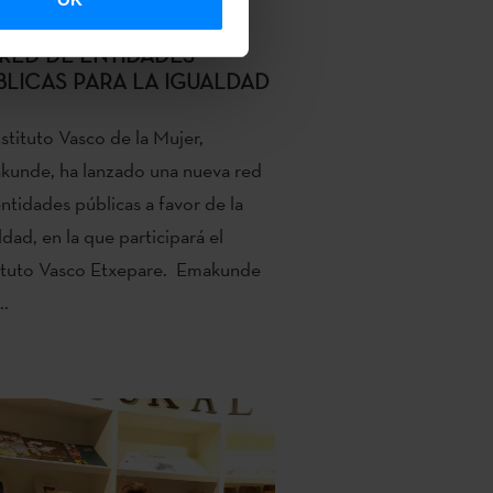
 INSTITUTO VASCO
XEPARE PARTICIPARÁ EN
 RED DE ENTIDADES
BLICAS PARA LA IGUALDAD
nstituto Vasco de la Mujer,
kunde, ha lanzado una nueva red
ntidades públicas a favor de la
ldad, en la que participará el
tituto Vasco Etxepare. Emakunde
..