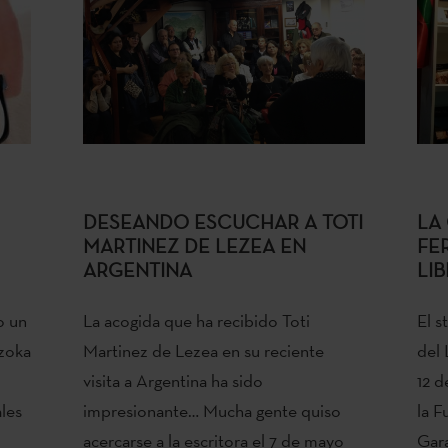
DESEANDO ESCUCHAR A TOTI
LA
MARTINEZ DE LEZEA EN
FE
ARGENTINA
LI
o un
La acogida que ha recibido Toti
El s
zoka
Martinez de Lezea en su reciente
del 
visita a Argentina ha sido
12 d
ales
impresionante… Mucha gente quiso
la F
acercarse a la escritora el 7 de mayo
Gara