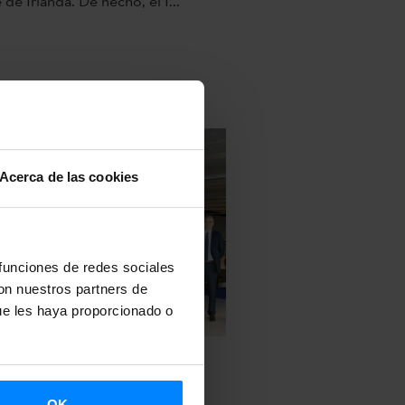
 de Irlanda. De hecho, el I...
Acerca de las cookies
 funciones de redes sociales
con nuestros partners de
ue les haya proporcionado o
OK