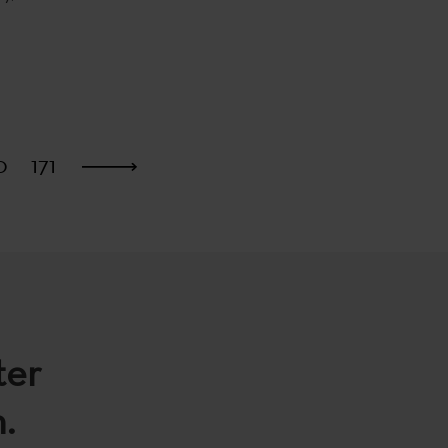
0
171
Última
ter
.