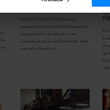
IA
PRESENTAN ´DANBORREN
EL
TALKA´ EN LIBOURNE
ET
LA
PÚ
El festival Fest’Art de Libourne
presentó ayer en la ciudad francesa la
El I
úa
programación de este año, y en
Ema
stos
especial, la actuación Danborren Talka,
de e
tros
que se ha llevado a ...
igua
Ins
real.