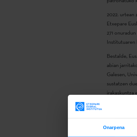
patronatuko k
2022. urtean 
Etxepare Eusk
271 onuradun i
Institutuaren
Bestalde, Eus
abian jarrita
Galesen, Unive
sustatzen due
irakaskuntza 
California St
dagoena.
Gasteizen egi
Onarpena
garaikidearen