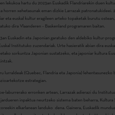
n lekukoa hartu du 2023an Euskadik Flandriarekin duen kultu
a horren xehetasunak eman dizkie Larrazak patronatukideei. 2
iar eta euskal kultur eragileen arteko topaketak burutu ostean,
zatuko dira Vlaanderen – Baskenland programaren baitan.
3an Euskadin eta Japonian garatuko den aldebiko kultur-prog
uskal Institutuko zuzendariak. Urte hasieratik abian dira euskal
tietako sorkuntza Japonian sustatzeko, eta japoniar kultura Eu
intzak.
ru lurraldeak (Quebec, Flandria eta Japonia) lehentasunezko 
zioartekotze estrategian.
e-laburrerako erronken artean, Larrazak adierazi du Institutu
jardueren inpaktua neurtzeko sistema baten beharra, Kultura S
toreekin elkarlanean landuko dena. Gainera, Euskadik mundu