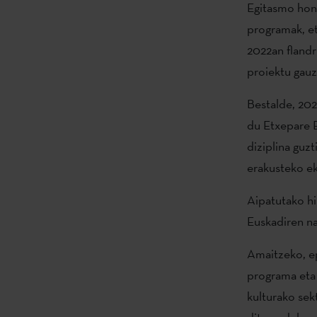
Egitasmo hone
programak, et
2022an flandr
proiektu gau
Bestalde, 202
du Etxepare E
diziplina guz
erakusteko ek
Aipatutako hi
Euskadiren na
Amaitzeko, ep
programa eta 
kulturako sek