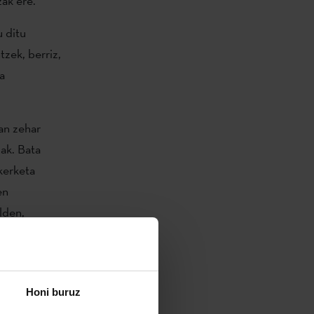
ak ere.
u ditu
ntzek,
berriz,
a
ean zehar
zak. Bata
ikerketa
en
lden,
a bideratuta
ntza
Honi buruz
te