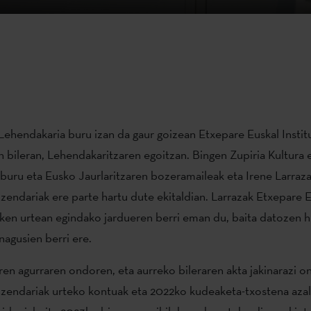
 Lehendakaria buru izan da gaur goizean Etxepare Euskal Instit
 bileran, Lehendakaritzaren egoitzan. Bingen Zupiria Kultura 
ilburu eta Eusko Jaurlaritzaren bozeramaileak eta Irene Larraz
uzendariak ere parte hartu dute ekitaldian. Larrazak Etxepare 
zken urtean egindako jardueren berri eman du, baita datozen 
 nagusien berri ere.
en agurraren ondoren, eta aurreko bileraren akta jakinarazi o
uzendariak urteko kontuak eta 2022ko kudeaketa-txostena azal