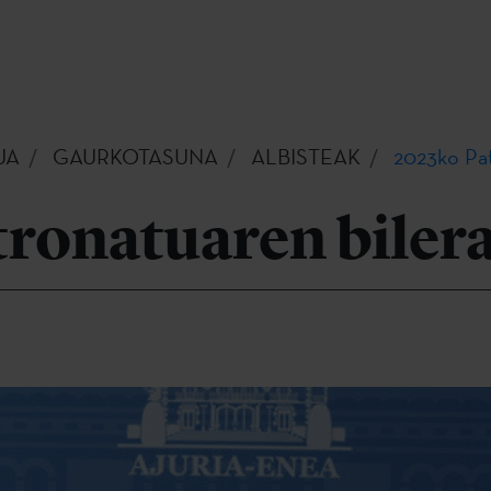
UA
GAURKOTASUNA
ALBISTEAK
2023ko Pat
tronatuaren biler