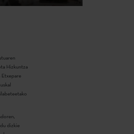
utuaren
eta Hizkuntza
a Etxepare
Euskal
hilabeteetako
ndoren,
du dizkie