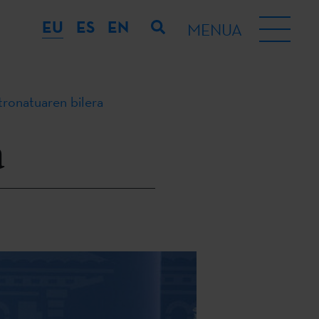
EU
ES
EN
MENUA
ronatuaren bilera
a