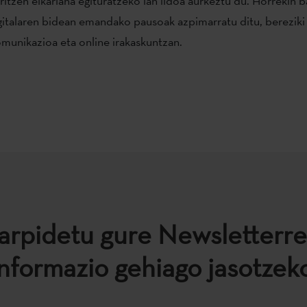
ritzen elkarlana egituratzeko lan ildoa aurkeztu du. Horrekin b
gitalaren bidean emandako pausoak azpimarratu ditu, bereziki
munikazioa eta online irakaskuntzan.
arpidetu gure Newsletterre
informazio gehiago jasotzeko