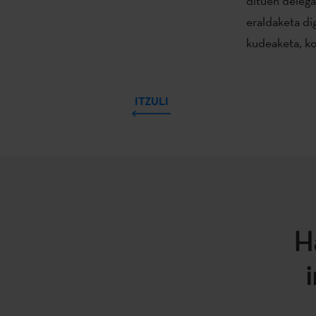
dituen delega
eraldaketa di
kudeaketa, ko
ITZULI
H