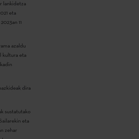
r lankidetza
021 eta
 2023an 11
rama azaldu
 kultura eta
skadin
bazkideak dira
ak sustatutako
ailarekin eta
an zehar