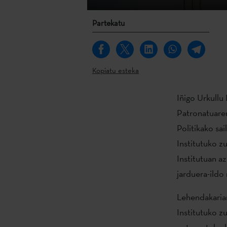
Partekatu
Kopiatu esteka
Iñigo Urkullu
Patronatuaren
Politikako sa
Institutuko z
Institutuan a
jarduera-ildo
Lehendakariar
Institutuko z