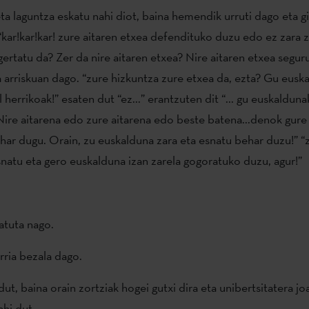
ta laguntza eskatu nahi diot, baina hemendik urruti dago eta g
 “kar!kar!kar! zure aitaren etxea defendituko duzu edo ez zara
 gertatu da? Zer da nire aitaren etxea? Nire aitaren etxea segur
a arriskuan dago. “zure hizkuntza zure etxea da, ezta? Gu eusk
al herrikoak!” esaten dut “ez...” erantzuten dit “... gu euskalduna
re aitarena edo zure aitarena edo beste batena...denok gure 
ar dugu. Orain, zu euskalduna zara eta esnatu behar duzu!” “
snatu eta gero euskalduna izan zarela gogoratuko duzu, agur!”
atuta nago.
rria bezala dago.
dut, baina orain zortziak hogei gutxi dira eta unibertsitatera j
ahi dut.