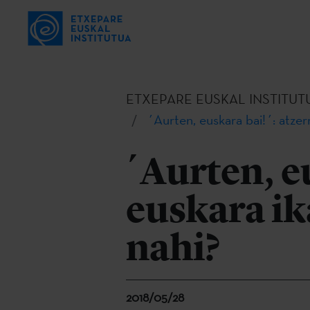
ETXEPARE EUSKAL INSTITUT
´Aurten, euskara bai!´: atzerr
´Aurten, e
euskara ik
nahi?
2018/05/28