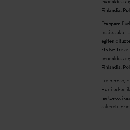
egonaldiak eg
Finlandia, Po
Etxepare Eusk
Institutuko i
egiten dituzt
eta bizitzeko
egonaldiak eg
Finlandia
, Po
Era berean, b
Horri esker, i
hartzeko, ikas
aukeratu ezini