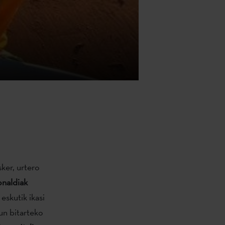
sker, urtero
onaldiak
eskutik ikasi
un bitarteko