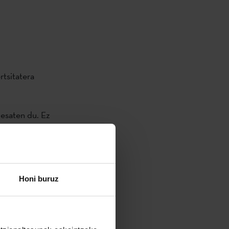
rtsitatera
 esaten du. Ez
n, Anda, zer
ti di fare il
xi du. “Zer
dut, baina ez
Honi buruz
“Kaixo ama”,
tzuten dut: