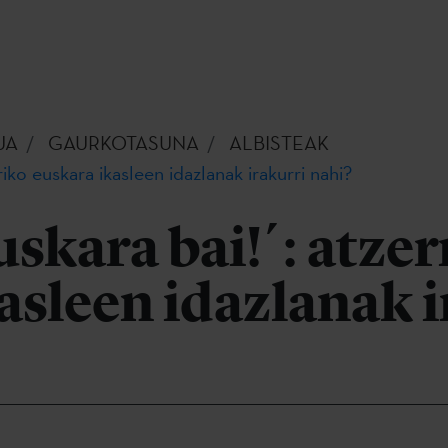
UA
GAURKOTASUNA
ALBISTEAK
iko euskara ikasleen idazlanak irakurri nahi?
uskara bai!´: atzer
asleen idazlanak i