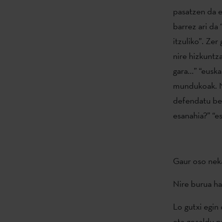
pasatzen da e
barrez ari da
itzuliko”. Zer
nire hizkuntz
gara...” “eusk
mundukoak. Ni
defendatu beh
esanahia?” “e
Gaur oso nek
Nire burua ha
Lo gutxi egin 
eta gosaldu n