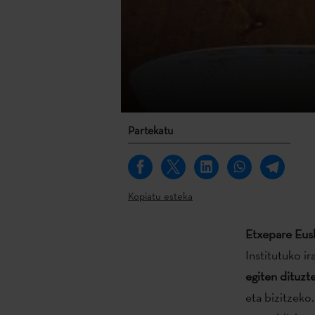
Partekatu
Kopiatu esteka
Etxepare Eusk
Institutuko i
egiten dituzt
eta bizitzeko