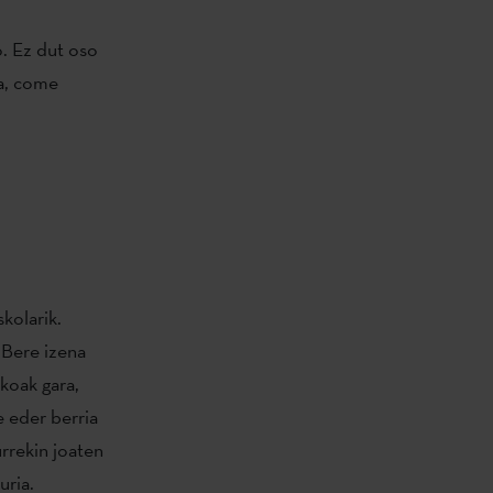
o. Ez dut oso
da, come
kolarik.
. Bere izena
akoak gara,
e eder berria
urrekin joaten
uria.