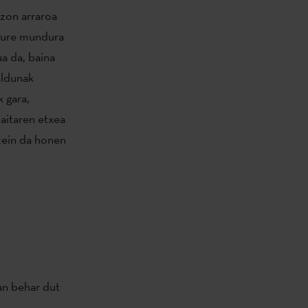
izon arraroa
 zure mundura
ua da, baina
aldunak
k gara,
aitaren etxea
zein da honen
oan behar dut