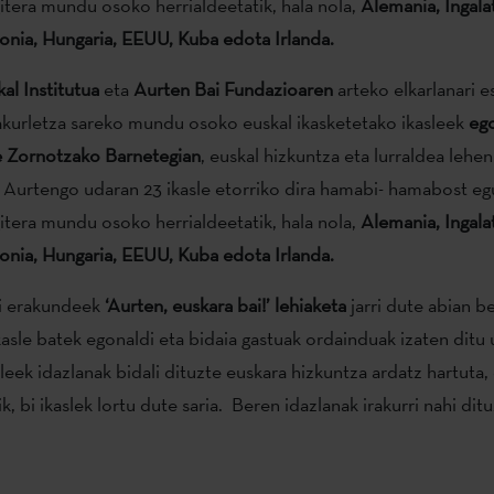
itera mundu osoko herrialdeetatik, hala nola,
Alemania, Ingalate
lonia, Hungaria, EEUU, Kuba edota Irlanda.
al Institutua
eta
Aurten Bai Fundazioaren
arteko elkarlanari e
rakurletza sareko mundu osoko euskal ikasketetako ikasleek
eg
e Zornotzako Barnetegian
, euskal hizkuntza eta lurraldea lehen 
. Aurtengo udaran 23 ikasle etorriko dira hamabi- hamabost eg
itera mundu osoko herrialdeetatik, hala nola,
Alemania, Ingalate
lonia, Hungaria, EEUU, Kuba edota Irlanda.
i erakundeek
‘Aurten, euskara bai!’ lehiaketa
jarri dute abian b
kasle batek egonaldi eta bidaia gastuak ordainduak izaten ditu 
leek idazlanak bidali dituzte euskara hizkuntza ardatz hartuta, 
k, bi ikaslek lortu dute saria. Beren idazlanak irakurri nahi dit