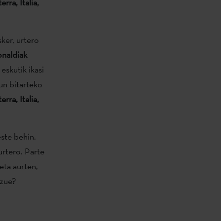
rra, Italia,
sker, urtero
onaldiak
eskutik ikasi
un bitarteko
rra, Italia,
este behin.
urtero. Parte
eta aurten,
uzue?