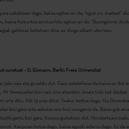
guna sukaldean dago, kafea egiten ari da: “egun on, maitea!” di
, baina hizkuntza arrotza hitz egiten ari da. “Buongiorno An
egiak galderaz betetzen dira: ez diogu elkarri ulertzen.
ut zuretzat – D. Eismann, Berlin Freie Universitat
 jaiki naiz eta gosaldu dut. Gaur astelehena da baina ez dut es
 Ni Venezuelan bizi naiz nire aitarekin. Anaia txiki bat daukat
10 urte ditu. Nik 13 urte ditut. Txakur beltza dugu. Gu Donosti
lan bizi gara urte askotan eta hori mingarria da. Baina guk etx
zatik gertu bizi gara. Itsasoa gustatzen dut. Hondartzara txak
 urruti. Kanpoan hotza dago, baina eguzki ederra dago. Ez da e