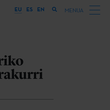
EU
ES
EN
MENUA
riko
rakurri