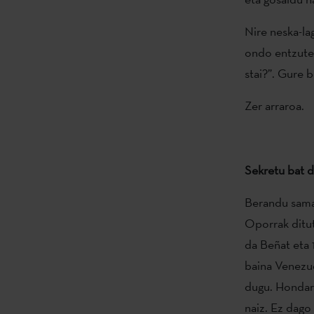
Nire neska-la
ondo entzuten
stai?”. Gure b
Zer arraroa.
Sekretu bat d
Berandu samar
Oporrak ditut.
da Beñat eta 
baina Venezue
dugu. Hondart
naiz. Ez dago