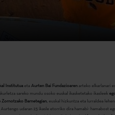
al Institutua
eta
Aurten Bai Fundazioaren
arteko elkarlanari e
rakurletza sareko mundu osoko euskal ikasketetako ikasleek
eg
e Zornotzako Barnetegian
, euskal hizkuntza eta lurraldea lehen 
. Aurtengo udaran 23 ikasle etorriko dira hamabi- hamabost eg