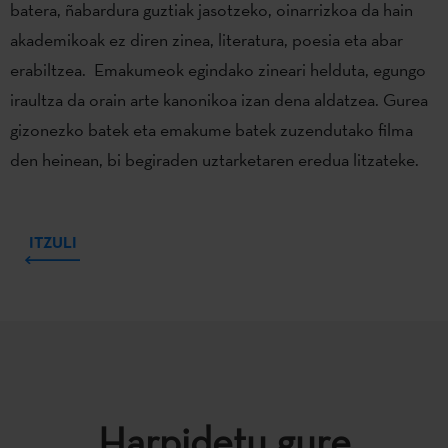
batera, ñabardura guztiak jasotzeko, oinarrizkoa da hain
akademikoak ez diren zinea, literatura, poesia eta abar
erabiltzea. Emakumeok egindako zineari helduta, egungo
iraultza da orain arte kanonikoa izan dena aldatzea. Gurea
gizonezko batek eta emakume batek zuzendutako filma
den heinean, bi begiraden uztarketaren eredua litzateke.
ITZULI
Harpidetu gure