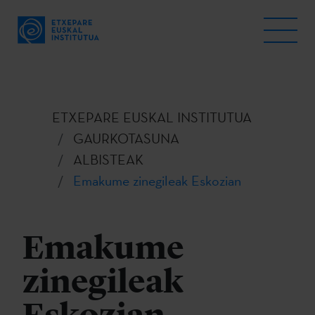
ETXEPARE EUSKAL INSTITUTUA
GAURKOTASUNA
ALBISTEAK
Emakume zinegileak Eskozian
Emakume
zinegileak