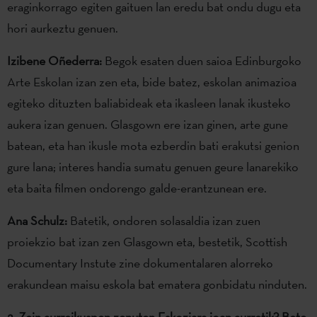
eraginkorrago egiten gaituen lan eredu bat ondu dugu eta
hori aurkeztu genuen.
Izibene Oñederra:
Begok esaten duen saioa Edinburgoko
Arte Eskolan izan zen eta, bide batez, eskolan animazioa
egiteko dituzten baliabideak eta ikasleen lanak ikusteko
aukera izan genuen. Glasgown ere izan ginen, arte gune
batean, eta han ikusle mota ezberdin bati erakutsi genion
gure lana; interes handia sumatu genuen geure lanarekiko
eta baita filmen ondorengo galde-erantzunean ere.
Ana Schulz:
Batetik, ondoren solasaldia izan zuen
proiekzio bat izan zen Glasgown eta, bestetik, Scottish
Documentary Instute zine dokumentalaren alorreko
erakundean maisu eskola bat ematera gonbidatu ninduten.
2. Zein aurreikuspen zenuten Eskoziara joan aurretik? Bete