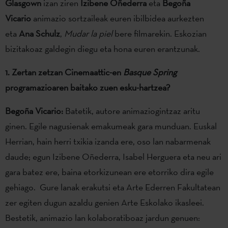
Glasgown
izan ziren
Izibene
Oñederra
eta
Begoña
Vicario
animazio sortzaileak euren ibilbidea aurkezten
eta
Ana Schulz
,
Mudar la piel
bere filmarekin. Eskozian
bizitakoaz galdegin diegu eta hona euren erantzunak.
1. Zertan zetzan Cinemaattic-en
Basque Spring
programazioaren baitako zuen esku-hartzea?
Begoña Vicario:
Batetik, autore animaziogintzaz aritu
ginen. Egile nagusienak emakumeak gara munduan. Euskal
Herrian, hain herri txikia izanda ere, oso lan nabarmenak
daude; egun Izibene Oñederra, Isabel Herguera eta neu ari
gara batez ere, baina etorkizunean ere etorriko dira egile
gehiago. Gure lanak erakutsi eta Arte Ederren Fakultatean
zer egiten dugun azaldu genien Arte Eskolako ikasleei.
Bestetik, animazio lan kolaboratiboaz jardun genuen: