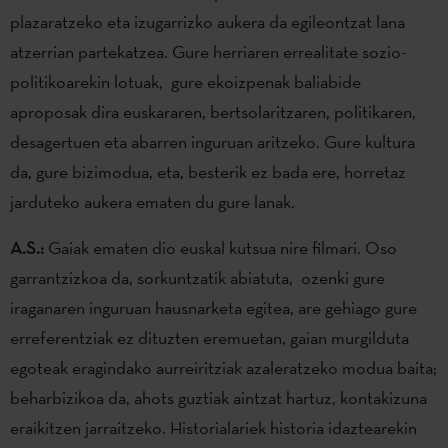
plazaratzeko eta izugarrizko aukera da egileontzat lana
atzerrian partekatzea. Gure herriaren errealitate sozio-
politikoarekin lotuak, gure ekoizpenak baliabide
aproposak dira euskararen, bertsolaritzaren, politikaren,
desagertuen eta abarren inguruan aritzeko. Gure kultura
da, gure bizimodua, eta, besterik ez bada ere, horretaz
jarduteko aukera ematen du gure lanak.
A.S.:
Gaiak ematen dio euskal kutsua nire filmari. Oso
garrantzizkoa da, sorkuntzatik abiatuta, ozenki gure
iraganaren inguruan hausnarketa egitea, are gehiago gure
erreferentziak ez dituzten eremuetan, gaian murgilduta
egoteak eragindako aurreiritziak azaleratzeko modua baita;
beharbizikoa da, ahots guztiak aintzat hartuz, kontakizuna
eraikitzen jarraitzeko. Historialariek historia idaztearekin