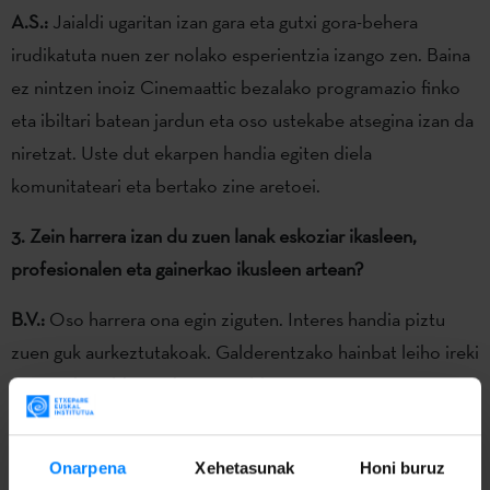
A.S.:
Jaialdi ugaritan izan gara eta gutxi gora-behera
irudikatuta nuen zer nolako esperientzia izango zen. Baina
ez nintzen inoiz Cinemaattic bezalako programazio finko
eta ibiltari batean jardun eta oso ustekabe atsegina izan da
niretzat. Uste dut ekarpen handia egiten diela
komunitateari eta bertako zine aretoei.
3. Zein harrera izan du zuen lanak eskoziar ikasleen,
profesionalen eta gainerkao ikusleen artean?
B.V.:
Oso harrera ona egin ziguten. Interes handia piztu
zuen guk aurkeztutakoak. Galderentzako hainbat leiho ireki
genuen hitzaldian zehar eta galdera ugari eta oso
interesagarriak egin zizkiguten, azalpen-piloa emateko
aukera izan genuen. Oso topaketa aberatsa gertatu zen.
Onarpena
Xehetasunak
Honi buruz