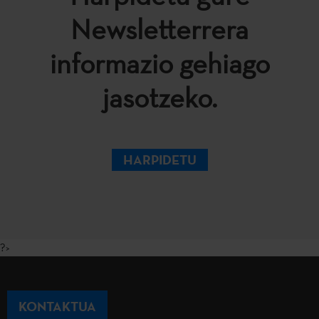
Newsletterrera
informazio gehiago
jasotzeko.
HARPIDETU
?>
KONTAKTUA