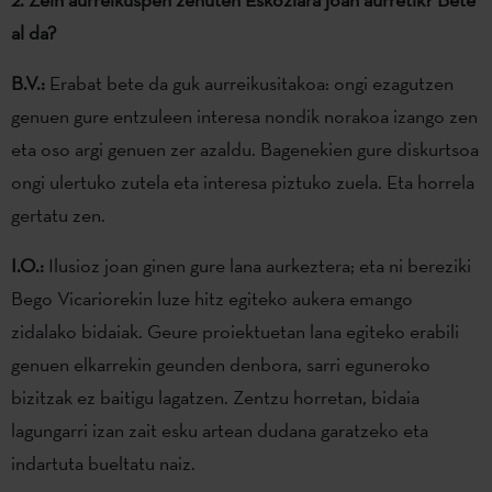
al da?
B.V.:
Erabat bete da guk aurreikusitakoa: ongi ezagutzen
genuen gure entzuleen interesa nondik norakoa izango zen
eta oso argi genuen zer azaldu. Bagenekien gure diskurtsoa
ongi ulertuko zutela eta interesa piztuko zuela. Eta horrela
gertatu zen.
I.O.:
Ilusioz joan ginen gure lana aurkeztera; eta ni bereziki
Bego Vicariorekin luze hitz egiteko aukera emango
zidalako bidaiak. Geure proiektuetan lana egiteko erabili
genuen elkarrekin geunden denbora, sarri eguneroko
bizitzak ez baitigu lagatzen. Zentzu horretan, bidaia
lagungarri izan zait esku artean dudana garatzeko eta
indartuta bueltatu naiz.