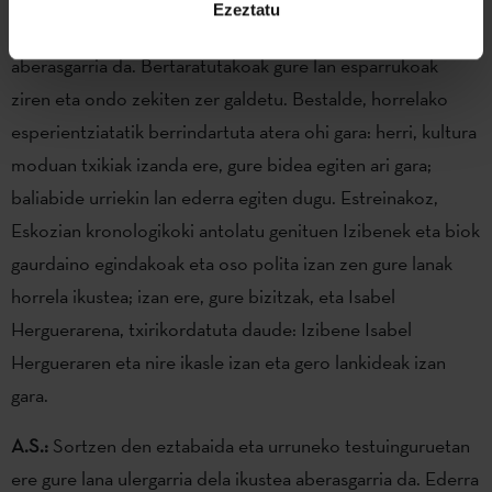
Ezeztatu
B.V.:
Galderei erantzuteko ideiak birplanteatu beharra oso
aberasgarria da. Bertaratutakoak gure lan esparrukoak
ziren eta ondo zekiten zer galdetu. Bestalde, horrelako
esperientziatatik berrindartuta atera ohi gara: herri, kultura
moduan txikiak izanda ere, gure bidea egiten ari gara;
baliabide urriekin lan ederra egiten dugu. Estreinakoz,
Eskozian kronologikoki antolatu genituen Izibenek eta biok
gaurdaino egindakoak eta oso polita izan zen gure lanak
horrela ikustea; izan ere, gure bizitzak, eta Isabel
Herguerarena, txirikordatuta daude: Izibene Isabel
Hergueraren eta nire ikasle izan eta gero lankideak izan
gara.
A.S.:
Sortzen den eztabaida eta urruneko testuinguruetan
ere gure lana ulergarria dela ikustea aberasgarria da. Ederra