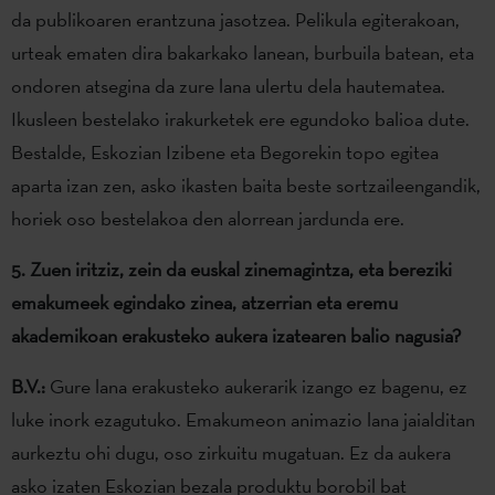
da publikoaren erantzuna jasotzea. Pelikula egiterakoan,
urteak ematen dira bakarkako lanean, burbuila batean, eta
ondoren atsegina da zure lana ulertu dela hautematea.
Ikusleen bestelako irakurketek ere egundoko balioa dute.
Bestalde, Eskozian Izibene eta Begorekin topo egitea
aparta izan zen, asko ikasten baita beste sortzaileengandik,
horiek oso bestelakoa den alorrean jardunda ere.
5. Zuen iritziz, zein da euskal zinemagintza, eta bereziki
emakumeek egindako zinea, atzerrian eta eremu
akademikoan erakusteko aukera izatearen balio nagusia?
B.V.:
Gure lana erakusteko aukerarik izango ez bagenu, ez
luke inork ezagutuko. Emakumeon animazio lana jaialditan
aurkeztu ohi dugu, oso zirkuitu mugatuan. Ez da aukera
asko izaten Eskozian bezala produktu borobil bat