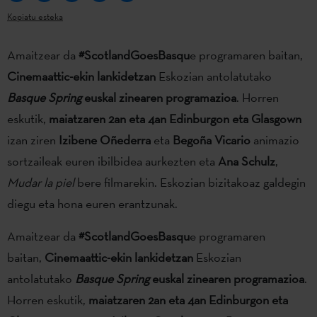
Kopiatu esteka
Amaitzear da
#ScotlandGoesBasqu
e programaren baitan,
Cinemaattic-ekin lankidetzan
Eskozian antolatutako
Basque Spring
euskal zinearen programazioa
. Horren
eskutik,
maiatzaren 2an eta 4an Edinburgon eta Glasgown
izan ziren
Izibene
Oñederra
eta
Begoña Vicario
animazio
sortzaileak euren ibilbidea aurkezten eta
Ana Schulz
,
Mudar la piel
bere filmarekin. Eskozian bizitakoaz galdegin
diegu eta hona euren erantzunak.
Amaitzear da
#ScotlandGoesBasqu
e programaren
baitan,
Cinemaattic-ekin lankidetzan
Eskozian
antolatutako
Basque Spring
euskal zinearen programazioa
.
Horren eskutik,
maiatzaren 2an eta 4an Edinburgon eta