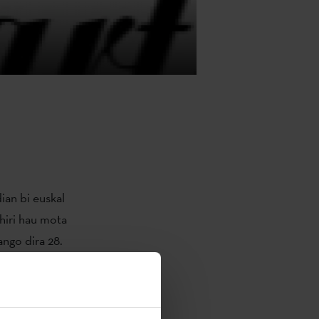
ian bi euskal
hiri hau mota
ango dira 28.
a jaialdian.
 gazteren