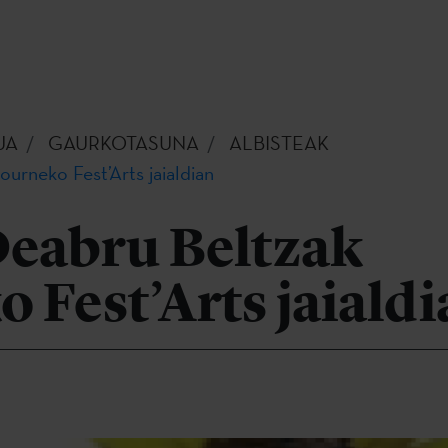
UA
GAURKOTASUNA
ALBISTEAK
ourneko Fest’Arts jaialdian
Deabru Beltzak
 Fest’Arts jaialdi