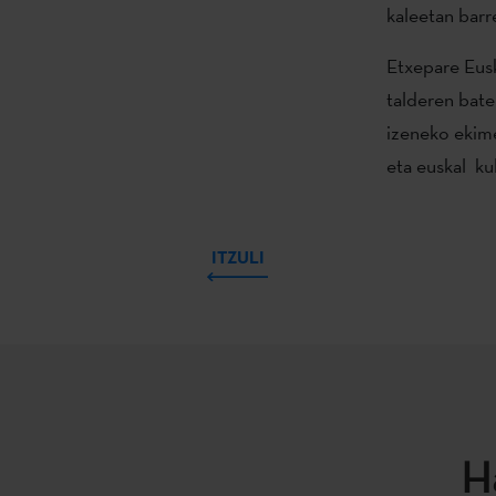
kaleetan barr
Etxepare Eusk
talderen bate
izeneko ekime
eta euskal ku
ITZULI
H