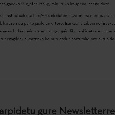
ena gaueko 22.15etan eta 45 minutuko iraupena izango dute.
al Institutuak eta Fest’Arts-ek duten hitzarmena medio, 2012. u
k hartzen du parte jaialdian urtero, Euskadi á Libourne (Euska
naren bidez, hain zuzen. Mugaz gaindiko lankidetzaren bitarte
ltur eragileak elkartzeko helburuarekin sortutako proiektua da
arpidetu gure Newsletterre