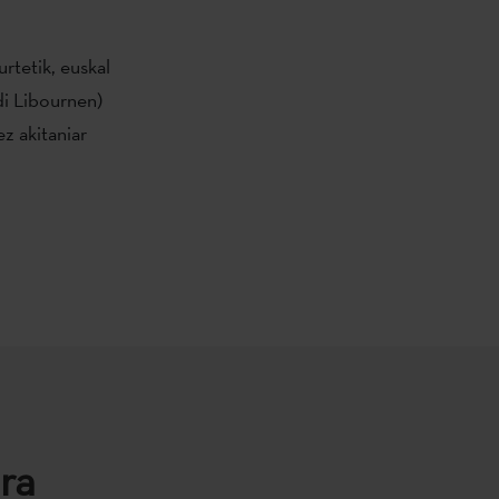
rtetik, euskal
di Libournen)
z akitaniar
.
ra