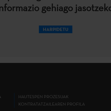
informazio gehiago jasotzeko
HARPIDETU
A
HAUTESPEN PROZESUAK
KONTRATATZAILEAREN PROFILA