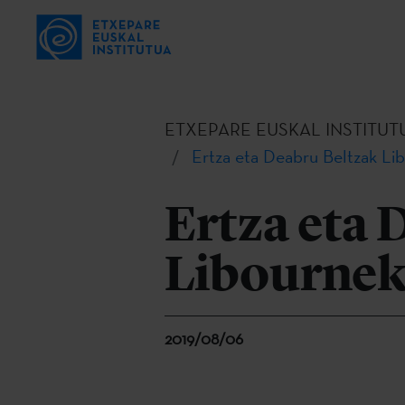
ETXEPARE EUSKAL INSTITUT
Ertza eta Deabru Beltzak Lib
Ertza eta 
Libourneko
2019/08/06