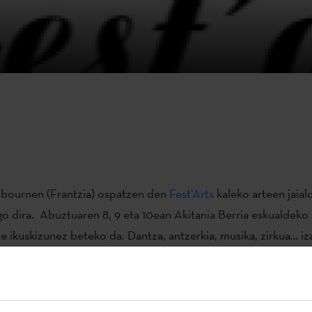
ibournen (Frantzia) ospatzen den
Fest’Arts
kaleko arteen jaiald
go dira. Abuztuaren 8, 9 eta 10ean Akitania Berria eskualdeko 
le ikuskizunez beteko da. Dantza, antzerkia, musika, zirkua… iz
protagonistak.
konpainia
eta Deabru Beltzak kale antzerki konpainia izango dir
ting Point
lana aurkeztuko du bertan. Kale ikuskizun honek, bi