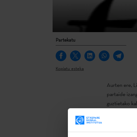
Partekatu
Kopiatu esteka
Aurten ere, L
partaide izan
guztietako ka
edizio honen 
Ertza dantza 
Lehenak,
Mee