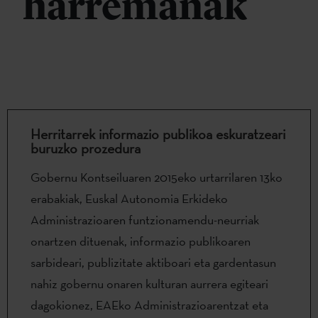
harremanak
Herritarrek informazio publikoa eskuratzeari
buruzko prozedura
Gobernu Kontseiluaren 2015eko urtarrilaren 13ko
erabakiak, Euskal Autonomia Erkideko
Administrazioaren funtzionamendu-neurriak
onartzen dituenak, informazio publikoaren
sarbideari, publizitate aktiboari eta gardentasun
nahiz gobernu onaren kulturan aurrera egiteari
dagokionez, EAEko Administrazioarentzat eta