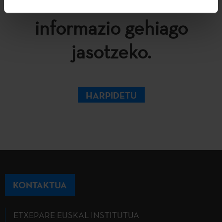
Newsletterrera
informazio gehiago
jasotzeko.
HARPIDETU
KONTAKTUA
ETXEPARE EUSKAL INSTITUTUA