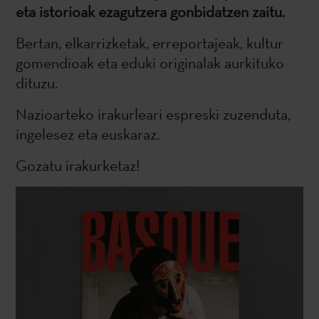
eta istorioak ezagutzera gonbidatzen zaitu.
Bertan, elkarrizketak, erreportajeak, kultur
gomendioak eta eduki originalak aurkituko
dituzu.
Nazioarteko irakurleari espreski zuzenduta,
ingelesez eta euskaraz.
Gozatu irakurketaz!