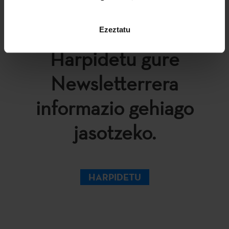
Ezeztatu
Harpidetu gure
Newsletterrera
informazio gehiago
jasotzeko.
HARPIDETU