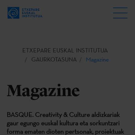
ETXEPARE EUSKAL INSTITUTUA
GAURKOTASUNA
Magazine
Magazine
BASQUE. Creativity & Culture aldizkariak
gaur egungo euskal kultura eta sorkuntzari
forma ematen dioten pertsonak, proiektuak