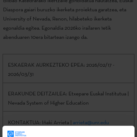
Bilbao Katedrarako ikertzaile gonbidatua hautatzea, Euskal
Diaspora gaiari buruzko ikerketa proiektua garatzea, eta
University of Nevada, Renon, hilabeteko ikerketa
egonaldia egitea. Egonaldia 2026ko irailaren 1etik
abenduaren 10era bitartean izango da.
ESKAERAK AURKEZTEKO EPEA:
2026/02/17 -
2026/03/31
ERAKUNDE DEITZAILEA:
Etxepare Euskal Institutua |
Nevada System of Higher Education
KONTAKTUA:
Iñaki Arrieta |
arrieta@unr.edu