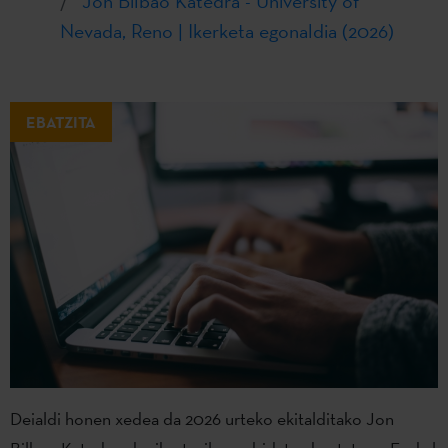
Jon Bilbao Katedra - University of
Nevada, Reno | Ikerketa egonaldia (2026)
EBATZITA
Deialdi honen xedea da 2026 urteko ekitalditako Jon