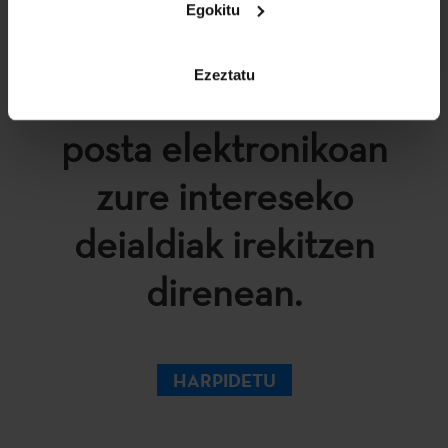
Egokitu
Ezeztatu
Jaso abisuak zure
posta elektronikoan
zure intereseko
deialdiak irekitzen
direnean.
HARPIDETU