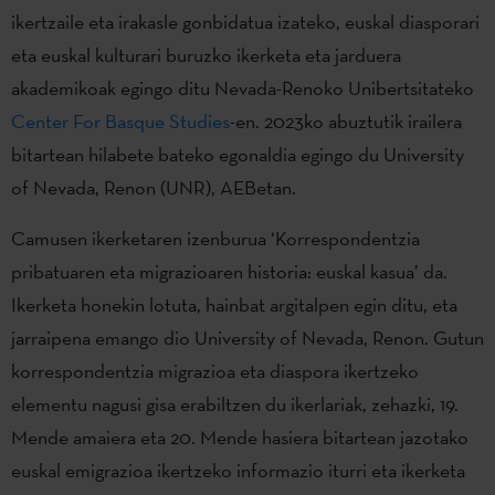
ikertzaile eta irakasle gonbidatua izateko, euskal diasporari
eta euskal kulturari buruzko ikerketa eta jarduera
akademikoak egingo ditu Nevada-Renoko Unibertsitateko
Center For Basque Studies
-en. 2023ko abuztutik irailera
bitartean hilabete bateko egonaldia egingo du University
of Nevada, Renon (UNR), AEBetan.
Camusen ikerketaren izenburua ‘Korrespondentzia
pribatuaren eta migrazioaren historia: euskal kasua’ da.
Ikerketa honekin lotuta, hainbat argitalpen egin ditu, eta
jarraipena emango dio University of Nevada, Renon. Gutun
korrespondentzia migrazioa eta diaspora ikertzeko
elementu nagusi gisa erabiltzen du ikerlariak, zehazki, 19.
Mende amaiera eta 20. Mende hasiera bitartean jazotako
euskal emigrazioa ikertzeko informazio iturri eta ikerketa