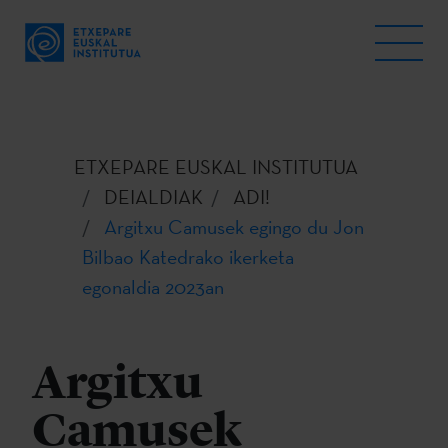
ETXEPARE EUSKAL INSTITUTUA
DEIALDIAK
ADI!
Argitxu Camusek egingo du Jon
Bilbao Katedrako ikerketa
egonaldia 2023an
Argitxu
Camusek