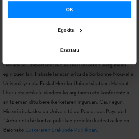
Egonaldiari lotuta ikertzaile gonbidatuak ikerketa lanaz
OK
gain, zeregin nagusietakoa izango du ikerketa emaitzen
zabalkunde lana egitea nazioartean.
Egokitu
Argitxu Camus Etxekopar Euskal ikasketa eta historian
doktorea da. Bere lanaren ardatz nagusia euskal emigrazioa
Ezeztatu
izan da. 2004tik 2009ra Renon (AEB) lan egin zuen,
Nevadako Unibertsitateko euskal ikasketen ikergunean
egin zuen lan. Irakasle lanetan aritu da Sorbonne Nouvelle
University-n eta Euskal Herriko Unibertsitatean. Hainbat
liburu eta artikulu akademiko argitaratu eta konferentzia
anitz eman ditu bere ikerketaren inguruan. Gaur egun,
Historia irakaslea da Université de Pau et des Pays de l
´Adour eta hizkuntza politikan proiektu kudeatzailea da
Baionako
Euskararen Erakunde Publikoan
.