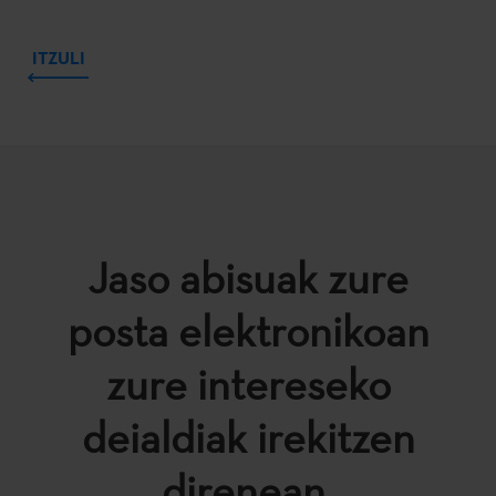
ITZULI
Jaso abisuak zure
posta elektronikoan
zure intereseko
deialdiak irekitzen
direnean.