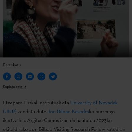
Partekatu
Kopiatu esteka
Etxepare Euskal Institutuak eta
University of Nevadak
(UNR)
izendatu dute
Jon Bilbao Katedra
ko hurrengo
ikertzailea. Argitxu Camus izan da hautatua 2023ko
ekitaldirako Jon Bilbao Visiting Research Fellow katedran