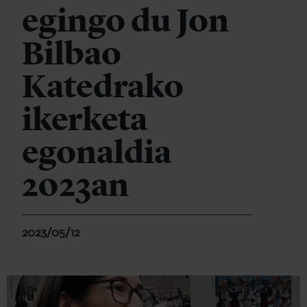
egingo du Jon
Bilbao
Katedrako
ikerketa
egonaldia
2023an
2023/05/12