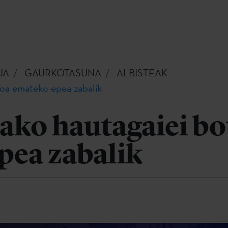
UA
GAURKOTASUNA
ALBISTEAK
toa emateko epea zabalik
ako hautagaiei bo
pea zabalik