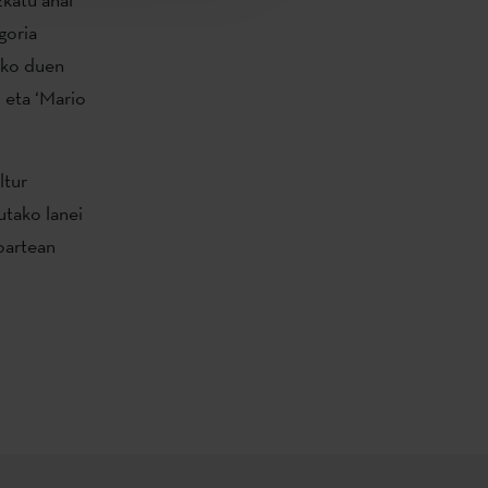
goria
uko duen
 eta ‘Mario
ltur
utako lanei
oartean