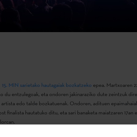
e
15. MIN sarietako hautagaiak bozkatzeko
epea. Martxoaren 22
o du entzulegoak, eta ondoren jakinaraziko dute zeintzuk dire
 artista edo talde bozkatuenak. Ondoren, adituen epaimahaiak
st finalista hautatuko ditu, eta sari banaketa maiatzaren 17an 
lorcan.
isko Onenaren Etxepare Saria
eskuratzeko lehiatuko dira Ad