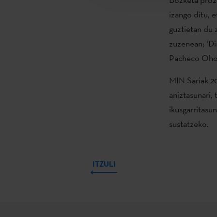
izango ditu, 
guztietan du 
zuzenean; ‘Di
Pacheco Ohor
MIN Sariak 20
aniztasunari, 
ikusgarritasu
sustatzeko.
ITZULI