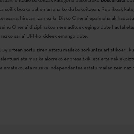
eta soilik bozka bat eman ahalko du bakoitzean. Publikoak kate
zeresana, hirutan izan ezik: ‘Disko Onena’ epaimahaiak hautat
seinu Onena’ diziplinakoan ere adituek egingo dute hautaketa;
ezko saria’ UFI-ko kideek emango dute.
09 urtean sortu ziren estatu mailako sorkuntza artistikoari, ku
talentuari eta musika alorreko enpresa txiki eta ertainek ekoizt
na emateko, eta musika independentea estatu mailan zein nazi