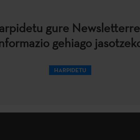
arpidetu gure Newsletterre
informazio gehiago jasotzeko
HARPIDETU