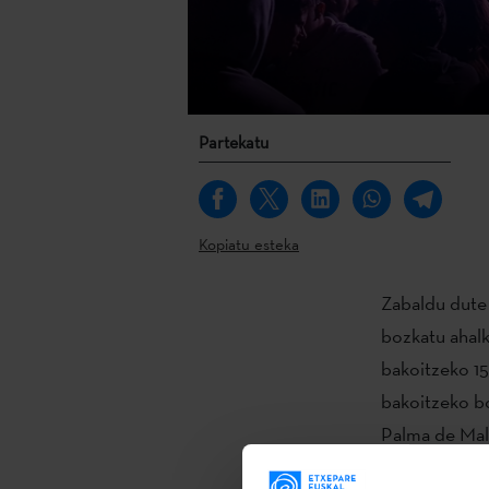
Partekatu
Kopiatu esteka
Zabaldu dut
bozkatu ahalk
bakoitzeko 15
bakoitzeko bo
Palma de Mal
Euskarazko D