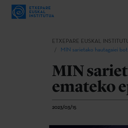
ETXEPARE EUSKAL INSTITUT
MIN sarietako hautagaiei bo
MIN sariet
emateko e
2023/03/15