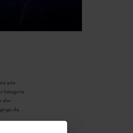
ra arte
n kategoria
 alor
egingo da,
dar, Anonyme