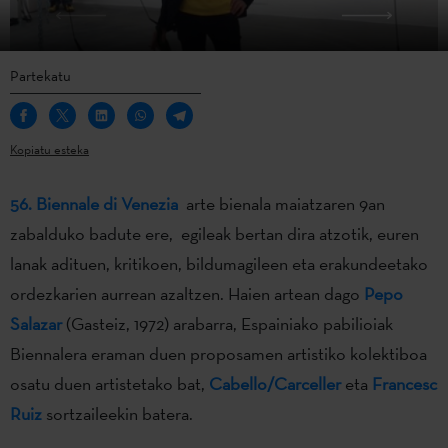
Partekatu
Kopiatu esteka
56. Biennale di Venezia
arte bienala maiatzaren 9an
zabalduko badute ere, egileak bertan dira atzotik, euren
lanak adituen, kritikoen, bildumagileen eta erakundeetako
ordezkarien aurrean azaltzen. Haien artean dago
Pepo
Salazar
(Gasteiz, 1972) arabarra, Espainiako pabilioiak
Biennalera eraman duen proposamen artistiko kolektiboa
osatu duen artistetako bat,
Cabello/Carceller
eta
Francesc
Ruiz
sortzaileekin batera.