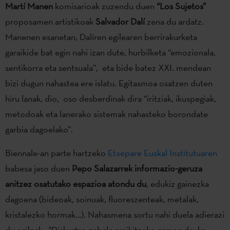
Martí Manen
komisarioak zuzendu duen
“Los Sujetos”
proposamen artistikoak
Salvador Dalí
zena du ardatz.
Manenen esanetan, Dalíren egilearen berrirakurketa
garaikide bat egin nahi izan dute, hurbilketa “emozionala,
sentikorra eta sentsuala”, eta bide batez XXI. mendean
bizi dugun nahastea ere islatu. Egitasmoa osatzen duten
hiru lanak, dio, oso desberdinak dira “iritziak, ikuspegiak,
metodoak eta lanerako sistemak nahasteko borondate
garbia dagoelako”.
Biennale-an parte hartzeko
Etxepare Euskal Institutuaren
babesa jaso duen
Pepo Salazarrek
informazio-geruza
anitzez osatutako espazioa atondu du
, edukiz gainezka
dagoena (bideoak, soinuak, fluoreszenteak, metalak,
kristalezko hormak…). Nahasmena sortu nahi duela adierazi
du egileak: "Diskurtso zabala eraikitzeko asmoa dauka.