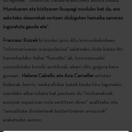
Munduaren eta bizitzaren ikuspegi moduko bat da, era
askotako desorekak sortzen dizkiguten hamaika sarrerez
inguratuta gaude eta
”.
Francesc Ruizek
bi kiosko ipini ditu komunikabideen
“informazioaren manipulazioa” salatzeko; bide batez 80.
hamarkadako italiar “fumetto”-ak, homosexualei
zuzendutako komiki erotikoak, ekarri ditu gogora bere
gunean.
Helena Cabello eta Ana Carceller
artisten
bideoak, berriz, neska afrikar batek beste hiru lagunekin
izandako elkarrizketa bat jasotzen du “norbanakoak
europar espazioan nola sentitzen diren” azaltzeko eta
“sexualitate disidenteak baztertzearen arrazoiak”
arakatzeko asmoz.