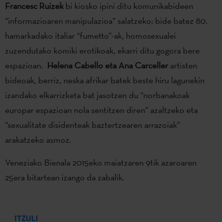
Francesc Ruizek
bi kiosko ipini ditu komunikabideen
“informazioaren manipulazioa” salatzeko; bide batez 80.
hamarkadako italiar “fumetto”-ak, homosexualei
zuzendutako komiki erotikoak, ekarri ditu gogora bere
espazioan.
Helena Cabello eta Ana Carceller
artisten
bideoak, berriz, neska afrikar batek beste hiru lagunekin
izandako elkarrizketa bat jasotzen du “norbanakoak
europar espazioan nola sentitzen diren” azaltzeko eta
“sexualitate disidenteak baztertzearen arrazoiak”
arakatzeko asmoz.
Veneziako Bienala 2015eko maiatzaren 9tik azaroaren
25era bitartean izango da zabalik.
ITZULI