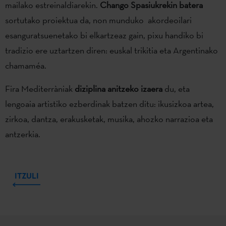
mailako estreinaldiarekin.
Chango Spasiukrekin batera
sortutako proiektua da, non munduko akordeoilari
esanguratsuenetako bi elkartzeaz gain, pixu handiko bi
tradizio ere uztartzen diren: euskal trikitia eta Argentinako
chamaméa.
Fira Mediterràniak
diziplina anitzeko izaera
du, eta
lengoaia artistiko ezberdinak batzen ditu: ikusizkoa artea,
zirkoa, dantza, erakusketak, musika, ahozko narrazioa eta
antzerkia.
ITZULI