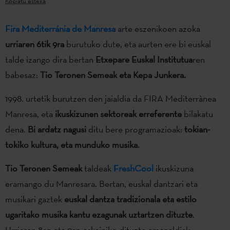
Kopiatu esteka
Fira Mediterránia de Manresa
arte eszenikoen azoka
urriaren 6tik 9ra
burutuko dute, eta aurten ere bi euskal
talde izango dira bertan
Etxepare Euskal Institutua
ren
babesaz:
Tio Teronen Semeak eta Kepa Junkera.
1998. urtetik burutzen den jaialdia da FIRA Mediterrànea
Manresa, eta
ikuskizunen sektoreak erreferente
bilakatu
dena.
Bi ardatz nagusi
ditu bere programazioak:
tokian-
tokiko kultura, eta munduko musika.
Tio Teronen Semeak
taldeak
FreshCool
ikuskizuna
eramango du Manresara. Bertan, euskal dantzari eta
musikari gaztek
euskal dantza tradizionala eta estilo
ugaritako musika kantu ezagunak uztartzen dituzte
.
Urriaren 8an eta 9an eskainiko dituzte emanaldiak.