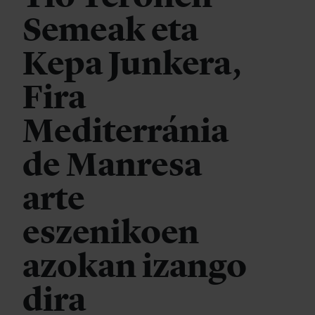
Semeak eta
Kepa Junkera,
Fira
Mediterránia
de Manresa
arte
eszenikoen
azokan izango
dira