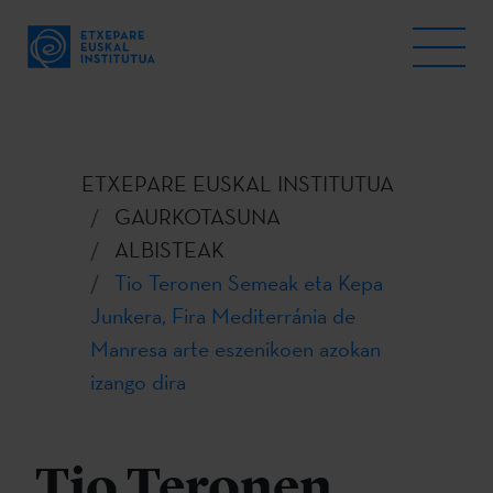
ETXEPARE EUSKAL INSTITUTUA
GAURKOTASUNA
ALBISTEAK
Tio Teronen Semeak eta Kepa
Junkera, Fira Mediterránia de
Manresa arte eszenikoen azokan
izango dira
Tio Teronen