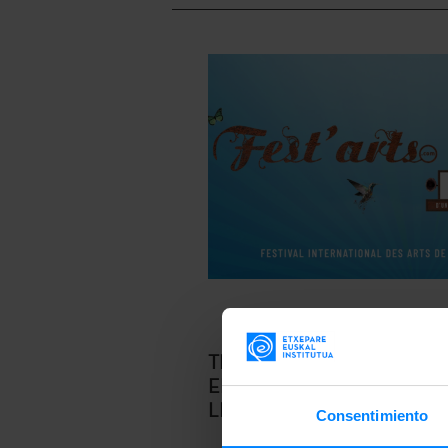
TRES COMPAÑÍAS VASCA
EN EL FEST ´ARTS DE
LIBOURNE
Consentimiento