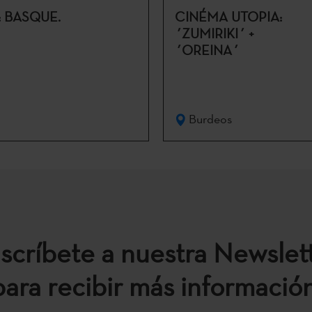
: BASQUE.
CINÉMA UTOPIA:
´ZUMIRIKI´ +
´OREINA´
Burdeos
scríbete a nuestra Newslet
para recibir más información