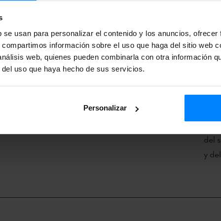
 en
Del miércoles al viernes, la tercera
Vuel
s
 de
edición de 948 Merkatua, el Mercado
cult
b se usan para personalizar el contenido y los anuncios, ofrecer
ará
de las Artes de Navarra, congregará
Burd
s, compartimos información sobre el uso que haga del sitio web 
s
en Pamplona a cerca de 700
cult
 análisis web, quienes pueden combinarla con otra información q
profesionales de las artes y las
se p
r del uso que haya hecho de sus servicios.
industrias culturales y acogerá más de
fotó
50 actividades entre conferencias,
Extr
Personalizar
talleres y exhibiciones artísticas.
el 5
mism
del 
y de