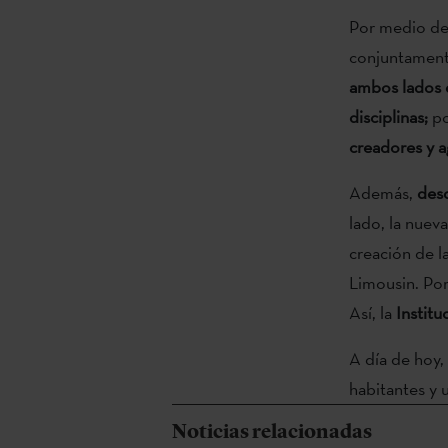
Por medio de 
conjuntamente
ambos lados d
disciplinas;
po
creadores y a
Además,
desd
lado, la nueva
creación de l
Limousin. Por
Así, la
Institu
A día de hoy,
habitantes y 
Noticias relacionadas