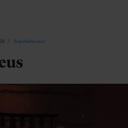
UA
Aquitaine.eus
.eus