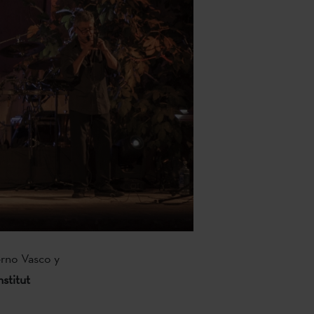
rno Vasco y
stitut