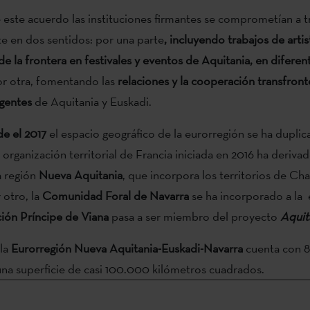
este acuerdo las instituciones firmantes se comprometían a t
 en dos sentidos: por una parte
, incluyendo trabajos de arti
e la frontera en festivales y eventos de Aquitania, en diferen
r otra, fomentando las
relaciones y la cooperación transfront
gentes
de Aquitania y Euskadi.
e el 2017
el espacio geográfico de la eurorregión se ha duplic
 organización territorial de Francia iniciada en 2016 ha derivad
a región
Nueva Aquitania
, que incorpora los territorios de Ch
 otro, la
Comunidad Foral de Navarra
se ha incorporado a la 
ción Príncipe de Viana
pasa a ser miembro del proyecto
Aquit
 la
Eurorregión Nueva Aquitania-Euskadi-Navarra
cuenta con 8
una superficie de casi 100.000 kilómetros cuadrados.