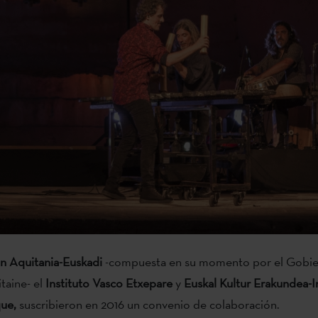
n Aquitania-Euskadi
-compuesta en su momento por el Gobie
taine- el
Instituto Vasco Etxepare
y
Euskal Kultur Erakundea-In
que,
suscribieron en 2016 un convenio de colaboración.