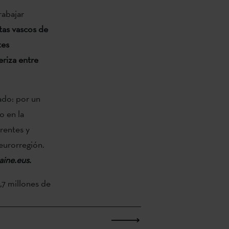
rabajar
stas vascos de
tes
eriza entre
ado: por un
o en la
arentes y
eurorregión.
aine.eus.
,7 millones de