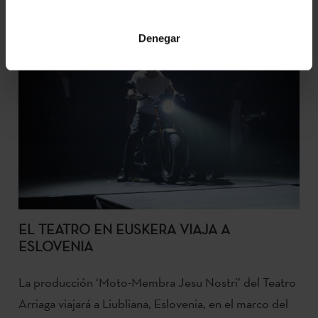
Denegar
EL TEATRO EN EUSKERA VIAJA A
ESLOVENIA
La producción ‘Moto-Membra Jesu Nostri’ del Teatro
Arriaga viajará a Liubliana, Eslovenia, en el marco del