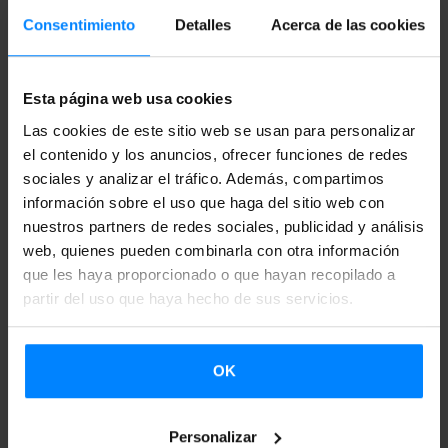
Consentimiento
Detalles
Acerca de las cookies
Esta página web usa cookies
19
24
Las cookies de este sitio web se usan para personalizar
el contenido y los anuncios, ofrecer funciones de redes
sociales y analizar el tráfico. Además, compartimos
Ago 2025
Ago 2025
información sobre el uso que haga del sitio web con
nuestros partners de redes sociales, publicidad y análisis
web, quienes pueden combinarla con otra información
EDINBURGH FESTIVAL FRINGE - DANCE
que les haya proporcionado o que hayan recopilado a
BASE: DAB
partir del uso que haya hecho de sus servicios.
Edinburgh
OK
Personalizar