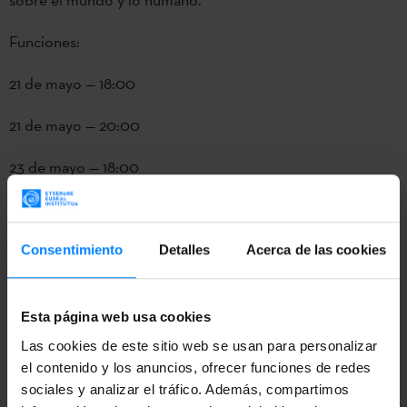
Funciones:
21 de mayo — 18:00
21 de mayo — 20:00
23 de mayo — 18:00
23 de mayo — 20:00
Consentimiento
Detalles
Acerca de las cookies
Basque. Performing arts.
BASQUE. Performing arts. relaciona empresas, artistas y
Esta página web usa cookies
profesionales de la industria con oportunidades globales.
Las cookies de este sitio web se usan para personalizar
Su objetivo como iniciativa estratégica es promover la
el contenido y los anuncios, ofrecer funciones de redes
sociales y analizar el tráfico. Además, compartimos
presencia y visibilidad internacional de las artes escénicas