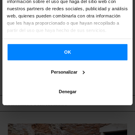
información sobre el uso que haga del sitio web con
vascas.
nuestros partners de redes sociales, publicidad y análisis
web, quienes pueden combinarla con otra información
Gestionado por Etxepare Euskal Institutua, facilita
que les haya proporcionado o que hayan recopilado a
colaboraciones internacionales, promueve la distribución e
partir del uso que haya hecho de sus servicios.
informa al mundo de las últimas novedades en las artes
escénicas vascas.
OK
VOLVER
Personalizar
Denegar
Contenido relacionado