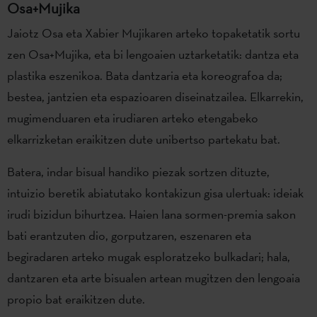
Osa+Mujika
Jaiotz Osa eta Xabier Mujikaren arteko topaketatik sortu
zen Osa+Mujika, eta bi lengoaien uztarketatik: dantza eta
plastika eszenikoa. Bata dantzaria eta koreografoa da;
bestea, jantzien eta espazioaren diseinatzailea. Elkarrekin,
mugimenduaren eta irudiaren arteko etengabeko
elkarrizketan eraikitzen dute unibertso partekatu bat.
Batera, indar bisual handiko piezak sortzen dituzte,
intuizio beretik abiatutako kontakizun gisa ulertuak: ideiak
irudi bizidun bihurtzea. Haien lana sormen-premia sakon
bati erantzuten dio, gorputzaren, eszenaren eta
begiradaren arteko mugak esploratzeko bulkadari; hala,
dantzaren eta arte bisualen artean mugitzen den lengoaia
propio bat eraikitzen dute.