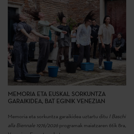
MEMORIA ETA EUSKAL SORKUNTZA
GARAIKIDEA, BAT EGINIK VENEZIAN
Memoria eta sorkuntza garaikidea uztartu ditu
I Baschi
alla Biennale 1976/2026
programak maiatzaren 6tik 8ra,