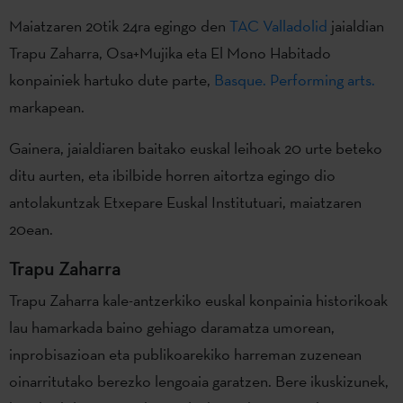
Maiatzaren 20tik 24ra egingo den
TAC Valladolid
jaialdian
Trapu Zaharra, Osa+Mujika eta El Mono Habitado
konpainiek hartuko dute parte,
Basque. Performing arts.
markapean.
Gainera, jaialdiaren baitako euskal leihoak 20 urte beteko
ditu aurten, eta ibilbide horren aitortza egingo dio
antolakuntzak Etxepare Euskal Institutuari, maiatzaren
20ean.
Trapu Zaharra
Trapu Zaharra kale-antzerkiko euskal konpainia historikoak
lau hamarkada baino gehiago daramatza umorean,
inprobisazioan eta publikoarekiko harreman zuzenean
oinarritutako berezko lengoaia garatzen. Bere ikuskizunek,