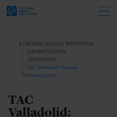
ETXEPARE EUSKAL INSTITUTUA
GAURKOTASUNA
JARDUERAK
TAC Valladolid: Basque.
Performing Arts.
TAC
Valladolid: