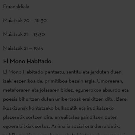
Emanaldiak:
Maiatzak 20 — 18:30
Maiatzak 21 — 13:30
Maiatzak 21 — 19:15
El Mono Habitado
El Mono Habitado pentsatu, sentitu eta jarduten duen
izaki eszenikoa da, primitiboa bezain argia. Umorearen,
metaforaren eta jolasaren bidez, egunerokoa absurdo eta
poesia bihurtzen duten unibertsoak eraikitzen ditu. Bere
ikuskizunak kontatzeko bulkadatik eta irudikatzeko
plazeretik sortzen dira, errealitatea gainditzen duten
egoera bitxiak sortuz. Animalia sozial ona den aldetik,
publikoarekin zuzeneko topaketa bilatzen du, munduari