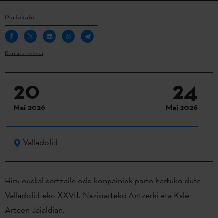
Partekatu
Kopiatu esteka
20
24
Mai 2026
Mai 2026
Valladolid
Hiru euskal sortzaile edo konpainiek parte hartuko dute
Valladolid-eko XXVII. Nazioarteko Antzerki eta Kale
Arteen Jaialdian.