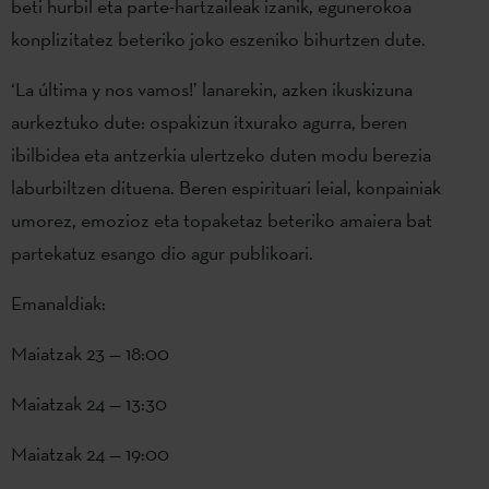
beti hurbil eta parte-hartzaileak izanik, egunerokoa
konplizitatez beteriko joko eszeniko bihurtzen dute.
‘La última y nos vamos!’ lanarekin, azken ikuskizuna
aurkeztuko dute: ospakizun itxurako agurra, beren
ibilbidea eta antzerkia ulertzeko duten modu berezia
laburbiltzen dituena. Beren espirituari leial, konpainiak
umorez, emozioz eta topaketaz beteriko amaiera bat
partekatuz esango dio agur publikoari.
Emanaldiak:
Maiatzak 23 — 18:00
Maiatzak 24 — 13:30
Maiatzak 24 — 19:00