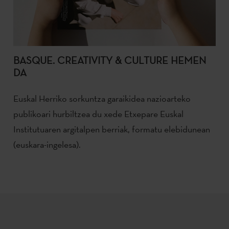
BASQUE. CREATIVITY & CULTURE HEMEN
DA
Euskal Herriko sorkuntza garaikidea nazioarteko
publikoari hurbiltzea du xede Etxepare Euskal
Institutuaren argitalpen berriak, formatu elebidunean
(euskara-ingelesa).