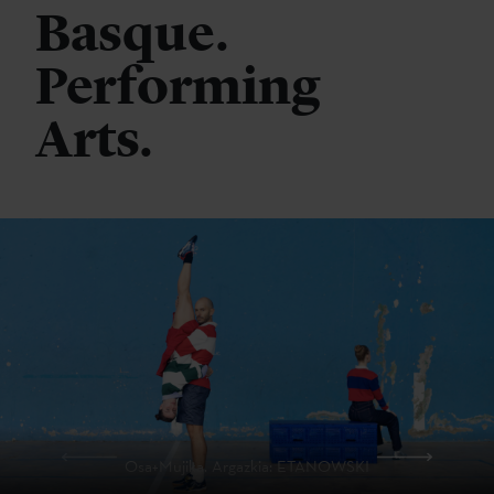
Basque.
Performing
Arts.
Osa+Mujika. Argazkia: ETANOWSKI