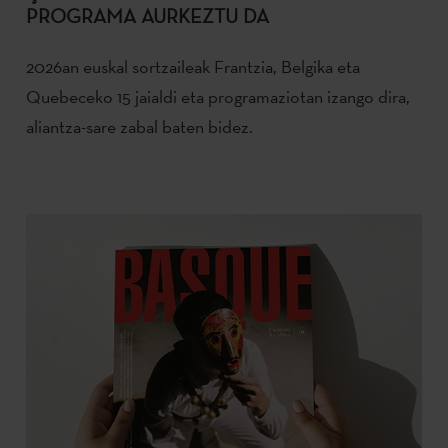
PROGRAMA AURKEZTU DA
2026an euskal sortzaileak Frantzia, Belgika eta
Quebeceko 15 jaialdi eta programaziotan izango dira,
aliantza-sare zabal baten bidez.