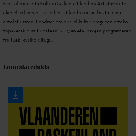
Kantzilergoa eta Kultura Saila eta Flanders Arts Institute-
ekin elkarlanean Euskadi eta Flandriara lan-bisita bana
antolatu ziren. Fandriar eta euskal kultur eragileen arteko
topaketak burutu ostean, 2023an eta 2024an programaren
fruituak ikusiko ditugu.
Lotutako edukia