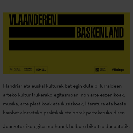
Flandriar eta euskal kulturek bat egin dute bi lurraldeen
arteko kultur trukerako egitasmoan, non arte eszenikoak,
musika, arte plastikoak eta ikusizkoak, literatura eta beste
hainbat alorretako praktikak eta obrak partekatuko diren.
Joan-etorriko egitasmo honek helburu bikoitza du: batetik,