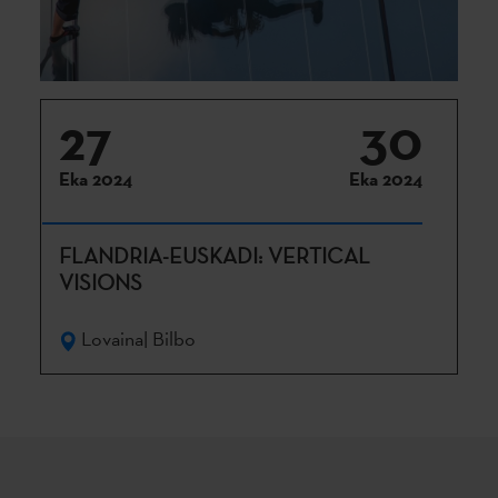
27
30
Eka 2024
Eka 2024
FLANDRIA-EUSKADI: VERTICAL
VISIONS
Lovaina| Bilbo