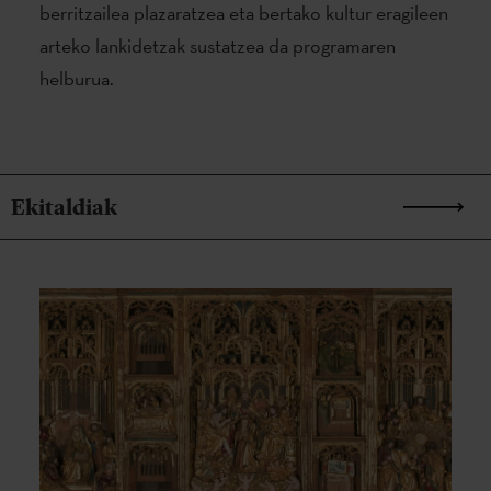
berritzailea plazaratzea eta bertako kultur eragileen
arteko lankidetzak sustatzea da programaren
helburua.
Ekitaldiak