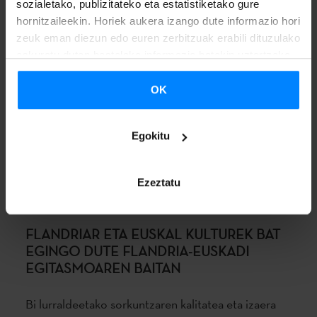
sozialetako, publizitateko eta estatistiketako gure
hornitzaileekin. Horiek aukera izango dute informazio hori
zeuk eman diezun edo euren zerbitzuak erabili dituzulako
eskuratu duten bestelako informazio batekin uztartzeko.
OK
Egokitu
Ezeztatu
FLANDRIAR ETA EUSKAL KULTUREK BAT
EGINGO DUTE FLANDRIA-EUSKADI
EGITASMOAREN BAITAN
Bi lurraldeetako sorkuntzaren kalitatea eta izaera