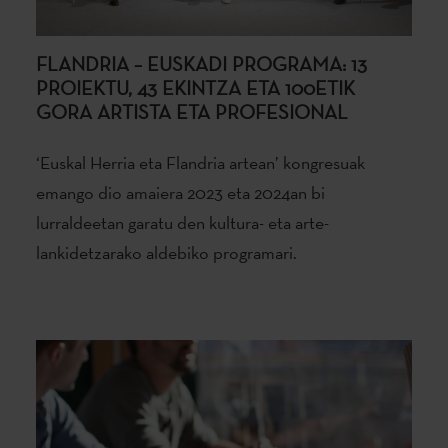
FLANDRIA – EUSKADI PROGRAMA: 13
PROIEKTU, 43 EKINTZA ETA 100ETIK
GORA ARTISTA ETA PROFESIONAL
‘Euskal Herria eta Flandria artean’ kongresuak
emango dio amaiera 2023 eta 2024an bi
lurraldeetan garatu den kultura- eta arte-
lankidetzarako aldebiko programari.