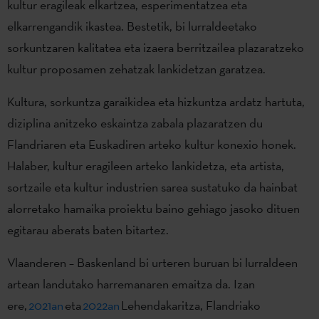
kultur eragileak elkartzea, esperimentatzea eta
elkarrengandik ikastea. Bestetik, bi lurraldeetako
sorkuntzaren kalitatea eta izaera berritzailea plazaratzeko
kultur proposamen zehatzak lankidetzan garatzea.
Kultura, sorkuntza garaikidea eta hizkuntza ardatz hartuta,
diziplina anitzeko eskaintza zabala plazaratzen du
Flandriaren eta Euskadiren arteko kultur konexio honek.
Halaber, kultur eragileen arteko lankidetza, eta artista,
sortzaile eta kultur industrien sarea sustatuko da hainbat
alorretako hamaika proiektu baino gehiago jasoko dituen
egitarau aberats baten bitartez.
Vlaanderen – Baskenland bi urteren buruan bi lurraldeen
artean landutako harremanaren emaitza da. Izan
ere,
2021an
eta
2022an
Lehendakaritza, Flandriako