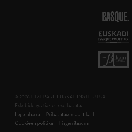
BASQUE.
© 2026 ETXEPARE EUSKAL INSTITUTUA.
Eskubide guztiak erreserbatuta.
Lege oharra
Pribatutasun politika
Cookieen politika
Irisgarritasuna