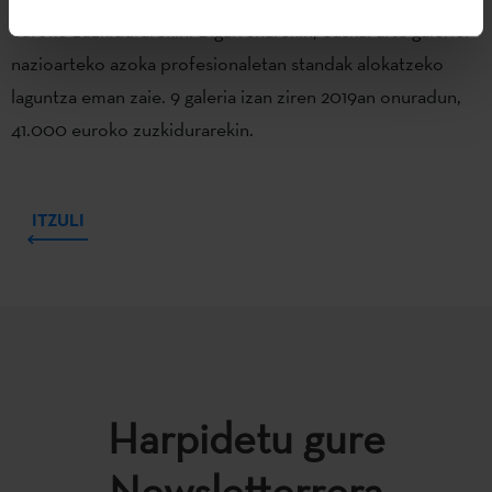
euroko zuzkidurarekin. Bigarrenarekin, euskal arte galeriei
nazioarteko azoka profesionaletan standak alokatzeko
laguntza eman zaie. 9 galeria izan ziren 2019an onuradun,
41.000 euroko zuzkidurarekin.
ITZULI
Harpidetu gure
Newsletterrera