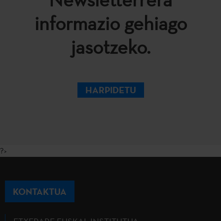
informazio gehiago
jasotzeko.
HARPIDETU
?>
KONTAKTUA