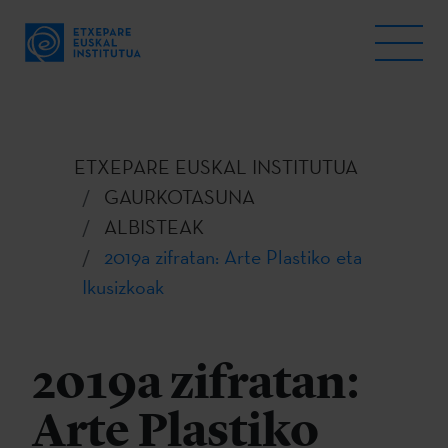
ETXEPARE EUSKAL INSTITUTUA
GAURKOTASUNA
ALBISTEAK
2019a zifratan: Arte Plastiko eta
Ikusizkoak
2019a zifratan:
Arte Plastiko