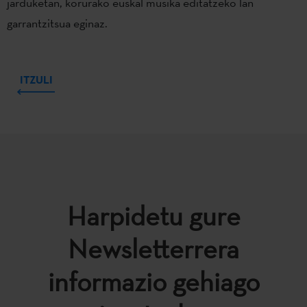
jarduketan, korurako euskal musika editatzeko lan
garrantzitsua eginaz.
ITZULI
Harpidetu gure
Newsletterrera
informazio gehiago