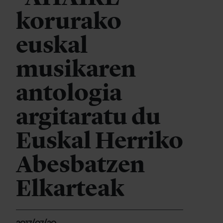
korurako
euskal
musikaren
antologia
argitaratu du
Euskal Herriko
Abesbatzen
Elkarteak
2017/07/20