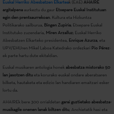
Euskal Herriko Abesbatzen Elkartea
k (EAE)
AHAIRE
argitalpena
aurkeztu du gaur
Etxepare Euskal Institutuan
egin den prentsaurrekoan
. Kultura eta Hizkuntza
Politikarako sailburua,
Bingen Zupiria
; Etxepare Euskal
Institutuko zuzendaria,
Miren Arzalluz
; Euskal Herriko
Abesbatzen Elkarteko presidentea,
Enrique Azurza
, eta
UPV/EHUren Mikel Laboa Katedrako ordezkari
Pio Pérez
-
ek parte hartu dute ekitaldian.
Euskal musikaren antologia honek
abesbatza mistorako 50
lan jasotzen ditu
eta korurako euskal ondare aberatsaren
bilketa, hautaketa eta edizio lan handiaren emaitzari esker
lortu da.
AHAIREk bere 300 orrialdetan
garai guztietako abesbatza-
musikagile onenen lanak biltzen ditu
, Anchietatik hasi eta