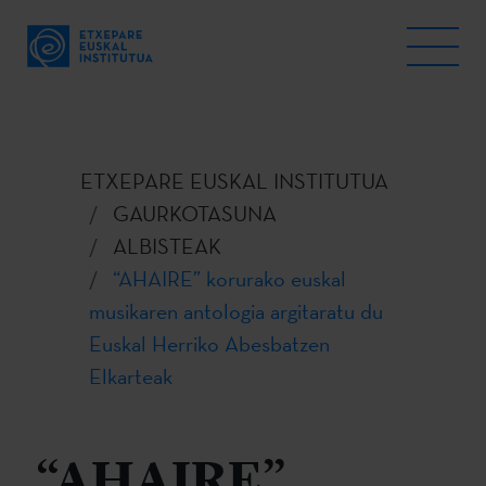
ETXEPARE EUSKAL INSTITUTUA
GAURKOTASUNA
ALBISTEAK
“AHAIRE” korurako euskal
musikaren antologia argitaratu du
Euskal Herriko Abesbatzen
Elkarteak
“AHAIRE”