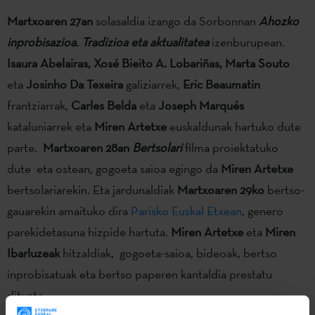
Martxoaren 27an
solasaldia izango da Sorbonnan
Ahozko
inprobisazioa. Tradizioa eta aktualitatea
izenburupean.
Isaura Abelairas, Xosé Bieito A. Lobariñas, Marta Souto
eta
Josinho Da Texeira
galiziarrek,
Eric Beaumatin
frantziarrak,
Carles Belda
eta
Joseph Marqués
kataluniarrek eta
Miren Artetxe
euskaldunak hartuko dute
parte.
Martxoaren 28an
Bertsolari
filma proiektatuko
dute eta ostean, gogoeta saioa egingo da
Miren Artetxe
bertsolariarekin. Eta jardunaldiak
Martxoaren 29ko
bertso-
gauarekin amaituko dira
Parisko Euskal Etxean
, genero
parekidetasuna hizpide hartuta.
Miren Artetxe
eta
Miren
Ibarluzeak
hitzaldiak, gogoeta-saioa, bideoak, bertso
inprobisatuak eta bertso paperen kantaldia prestatu
dituzte.