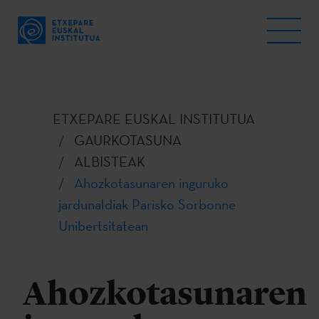
ETXEPARE EUSKAL INSTITUTUA
GAURKOTASUNA
ALBISTEAK
Ahozkotasunaren inguruko
jardunaldiak Parisko Sorbonne
Unibertsitatean
Ahozkotasunaren