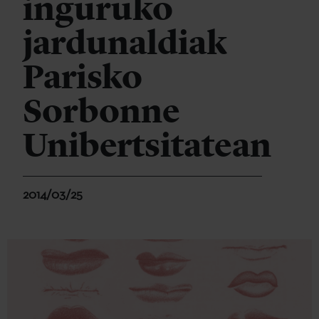
inguruko
jardunaldiak
Parisko
Sorbonne
Unibertsitatean
2014/03/25