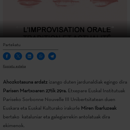
Partekatu
Kopiatu esteka
Ahozkotasuna ardatz
izango duten jardunaldiak egingo dira
Parisen Martxoaren 27tik 29ra.
Etxepare Euskal Institutuak
Pariseko Sorbonne Nouvelle III Unibertsitatean duen
Euskara eta Euskal Kulturako irakurle
Miren Ibarluzeak
bertako kataluniar eta galegiarrekin antolatuak dira
ekimenok.