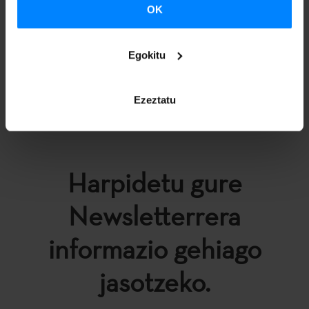
OK
ITZULI
Egokitu
Ezeztatu
Harpidetu gure
Newsletterrera
informazio gehiago
jasotzeko.