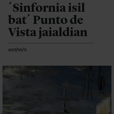
´Sinfornia isil
bat´ Punto de
Vista jaialdian
2017/01/11