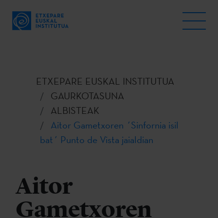
ETXEPARE EUSKAL INSTITUTUA
GAURKOTASUNA
ALBISTEAK
Aitor Gametxoren ´Sinfornia isil
bat´ Punto de Vista jaialdian
Aitor
Gametxoren