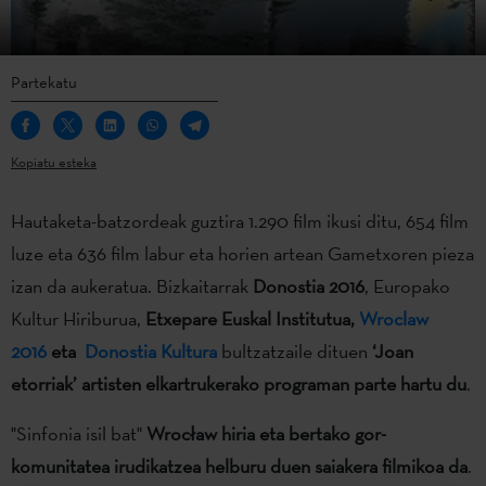
Partekatu
Kopiatu esteka
Hautaketa-batzordeak guztira 1.290 film ikusi ditu, 654 film
luze eta 636 film labur eta horien artean Gametxoren pieza
izan da aukeratua. Bizkaitarrak
Donostia 2016
, Europako
Kultur Hiriburua,
Etxepare Euskal Institutua,
Wroclaw
2016
eta
Donostia Kultura
bultzatzaile dituen
‘Joan
etorriak’ artisten elkartrukerako programan parte hartu du
.
"Sinfonia isil bat"
Wrocław hiria eta bertako gor-
komunitatea irudikatzea helburu duen saiakera filmikoa da
.