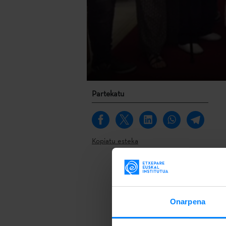
Partekatu
Kopiatu esteka
Alfonso Sast
CDNn
(Teatr
Institutuare
Onarpena
Urriaren 17an