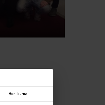
Madrilgo
pare Euskal
Honi buruz
 desatada: EL