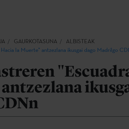
UA
GAURKOTASUNA
ALBISTEAK
 Hacia la Muerte" antzezlana ikusgai dago Madrilgo C
astreren "Escuadr
 antzezlana ikusg
 CDNn