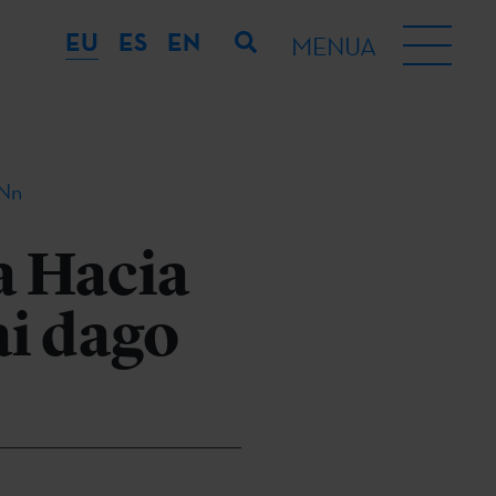
EU
ES
EN
MENUA
DNn
a Hacia
ai dago