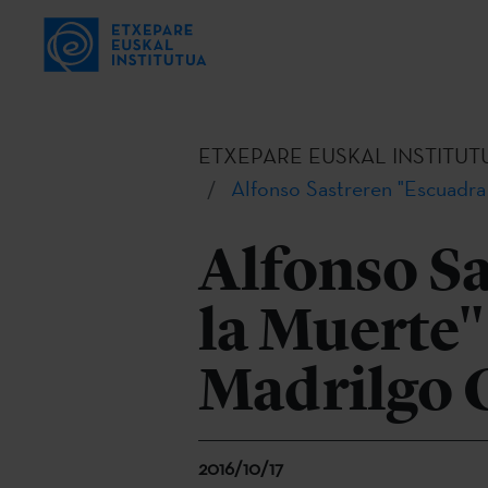
ETXEPARE EUSKAL INSTITUT
Alfonso Sastreren "Escuadra
Alfonso S
la Muerte"
Madrilgo
2016/10/17