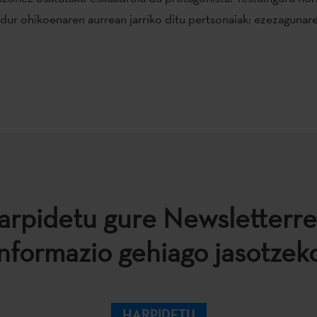
ldur ohikoenaren aurrean jarriko ditu pertsonaiak: ezezagunar
arpidetu gure Newsletterre
informazio gehiago jasotzeko
HARPIDETU