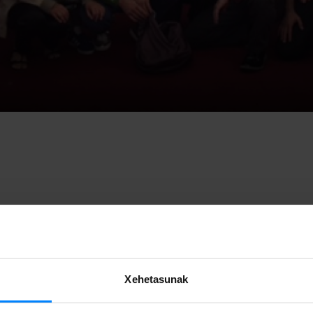
reren
Escuadra Hacia la Muerte
antzezlana ikusgai egongo da
o María Guerrero)
urriaren 7tik azaroaren 27
ra bitartean, Etxe
n babesaz.
Xehetasunak
, bestalde,
mahai ingurua
antolatu da 20:00etan:
“La escritura