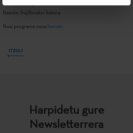
hartuko dute parte Juan Tomás Ávila Laurel, eta José
Ramón Trujillorekin batera.
Ikusi programa osoa
hemen
.
ITZULI
Harpidetu gure
Newsletterrera