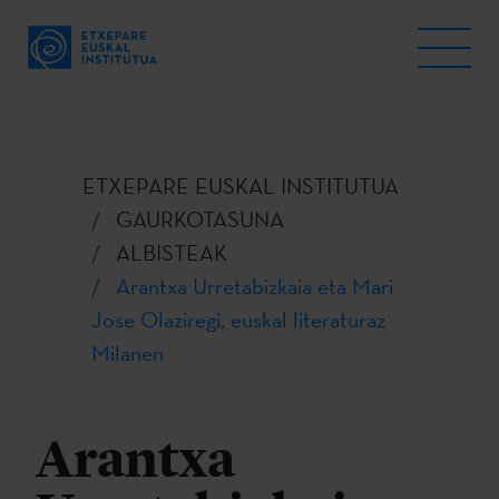
ETXEPARE EUSKAL INSTITUTUA
GAURKOTASUNA
ALBISTEAK
Arantxa Urretabizkaia eta Mari
Jose Olaziregi, euskal literaturaz
Milanen
Arantxa