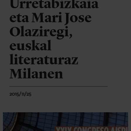
Urretabizkaia
eta Mari Jose
Olaziregi,
euskal
literaturaz
Milanen
2015/11/25