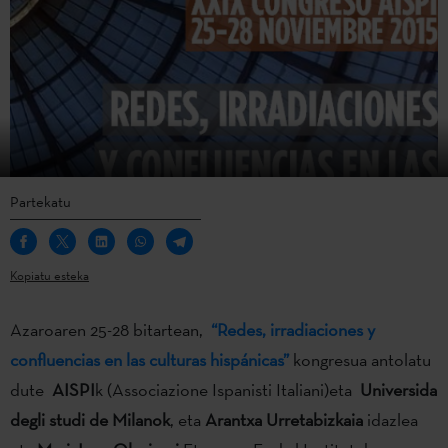
Partekatu
Kopiatu esteka
Azaroaren 25-28 bitartean,
“Redes, irradiaciones y
confluencias en las culturas hispánicas”
kongresua antolatu
dute
AISPI
k (Associazione Ispanisti Italiani)eta
Universida
degli studi de Milanok
, eta
Arantxa Urretabizkaia
idazlea