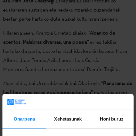
eta
Mari Jose Olaziregi
Etxepare Euskal Institutuko
euskararen sustapen eta hedakuntzarako zuzendariak
bertan parte hartuko dute euskal kulturaren izenean.
Hilaren 25ean, Arantxa Urretabizkaiak
“Abanico de
acentos. Palabras diversas, una poesía”
errezitaldian
hartuko du parte, beste hainbat idazlerekin batera: Nora
Albert, Juan Tomás Ávila Laurel, Luis García
Montero, Sandra Lorenzano eta José Ramón Trujillo.
26an, aldiz, bai Urretabizkaiak bai Olaziregik “
Panorama de
las literaturas vasca y guineoecuatoriana”
mahai inguruan
hartuko dute parte Juan Tomás Ávila Laurel, eta José
Ramón Trujillorekin batera.
Onarpena
Xehetasunak
Honi buruz
Ikusi programa osoa
hemen
.