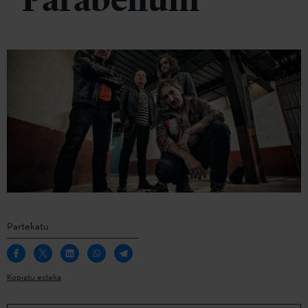
Parabellum
Partekatu
Kopiatu esteka