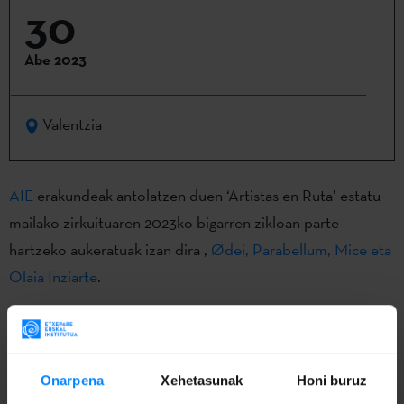
30
Abe 2023
Valentzia
AIE
erakundeak antolatzen duen ‘Artistas en Ruta’ estatu
mailako zirkuituaren 2023ko bigarren zikloan parte
hartzeko aukeratuak izan dira ,
Ødei, Parabellum, Mice eta
Olaia Inziarte
.
Abenduak 30: 16 Toneladas aretoa, Valentzia.
Onarpena
Xehetasunak
Honi buruz
Artistas en Rutaren helburua talentu berria publikoari