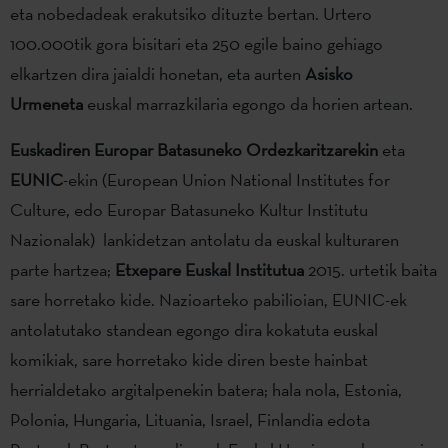
eta nobedadeak erakutsiko dituzte bertan. Urtero
100.000tik gora bisitari eta 250 egile baino gehiago
elkartzen dira jaialdi honetan, eta aurten
Asisko
Urmeneta
euskal marrazkilaria egongo da horien artean.
Euskadiren Europar Batasuneko Ordezkaritzarekin
eta
EUNIC
-ekin (European Union National Institutes for
Culture, edo Europar Batasuneko Kultur Institutu
Nazionalak) lankidetzan antolatu da euskal kulturaren
parte hartzea;
Etxepare Euskal Institutua
2015. urtetik baita
sare horretako kide. Nazioarteko pabilioian, EUNIC-ek
antolatutako standean egongo dira kokatuta euskal
komikiak, sare horretako kide diren beste hainbat
herrialdetako argitalpenekin batera; hala nola, Estonia,
Polonia, Hungaria, Lituania, Israel, Finlandia edota