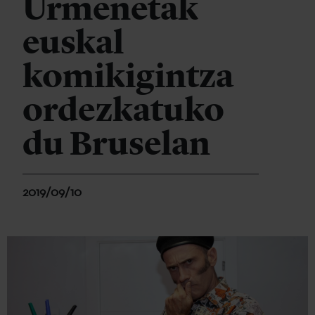
Urmenetak
euskal
komikigintza
ordezkatuko
du Bruselan
2019/09/10