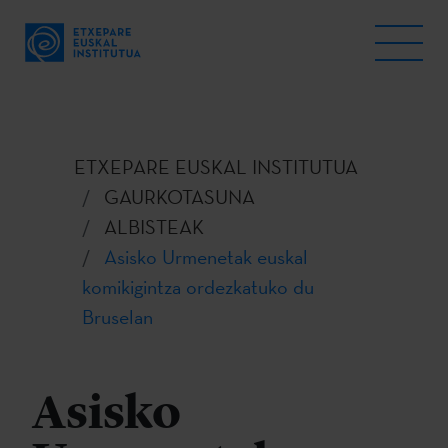
ETXEPARE EUSKAL INSTITUTUA
GAURKOTASUNA
ALBISTEAK
Asisko Urmenetak euskal
komikigintza ordezkatuko du
Bruselan
Asisko