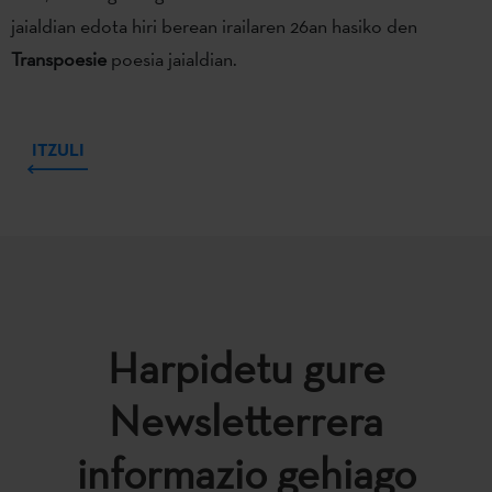
jaialdian edota hiri berean irailaren 26an hasiko den
Transpoesie
poesia jaialdian.
ITZULI
Harpidetu gure
Newsletterrera
informazio gehiago