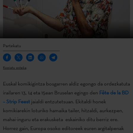
Partekatu
Kopiatu esteka
Euskal komikigintza bosgarren aldiz egongo da ordezkatuta
irailaren 13, 14 eta 15ean Bruselan egingo den
Fête de la BD
– Strip Feest
jaialdi entzutetsuan. Ekitaldi honek
komikiarekin loturiko hamaika tailer, hitzaldi, aurkezpen,
mahai-inguru eta erakusketa eskainiko ditu berriz ere.
Horrez gain, Europa osoko editoreek euren argitalpenak