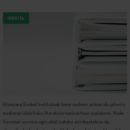
IREKITA
Etxepare Euskal Institutuak bere xedeen artean du jatorriz
euskaraz idatzitako literatura nazioartean sustatzea. Xede
horretan aurrera egin ahal izateko ezinbestekoa da