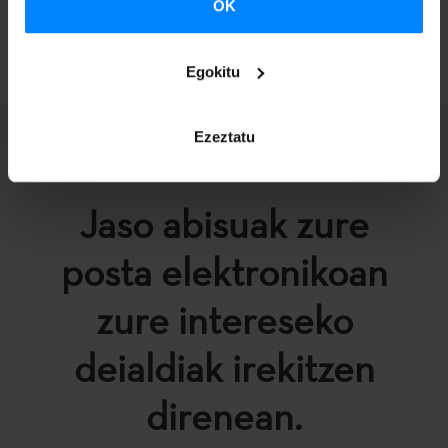
OK
ITZULI
Egokitu
Ezeztatu
Jaso abisuak zure
posta elektronikoan
zure intereseko
deialdiak irekitzen
direnean.