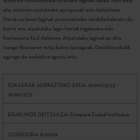
atzerriko hizkuntzetara itzulitako laginak izatea. Hori dela
eta, atzerrian sustatzeko aproposak izan daitezkeen
literatura lanen laginak proposatzeko deialdia kaleratu du
berriz ere, aipatutako lagin horiek ingelesera edo
frantsesera itzul daitezen. Aipatutako laginak ez dira
izango liburuaren %15a baino luzeagoak. Deialdia zabalik
egongo da zuzkidura agortu arte.
ESKAERAK AURKEZTEKO EPEA:
2026/03/23 -
2026/12/31
ERAKUNDE DEITZAILEA:
Etxepare Euskal Institutua
ZUZKIDURA:
8.000€