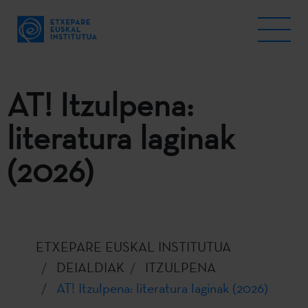
AT! Itzulpena:
literatura laginak
(2026)
ETXEPARE EUSKAL INSTITUTUA
DEIALDIAK
ITZULPENA
AT! Itzulpena: literatura laginak (2026)