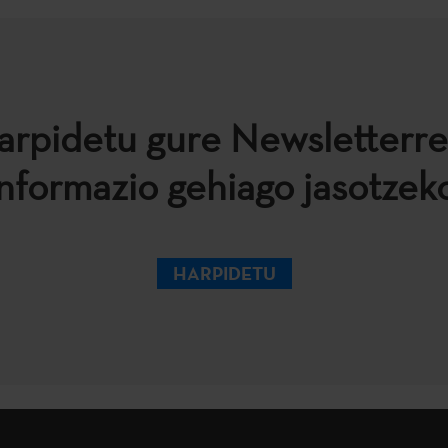
arpidetu gure Newsletterre
informazio gehiago jasotzeko
HARPIDETU