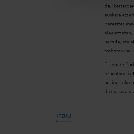
da
. Ikastaroa
euskara atzer
berezitasunak
eleanitzetan;
hartuta; eta 
trebetasunak 
Etxepare Eusk
ezagutarazi e
nazioarteko u
da euskara eta
ITZULI