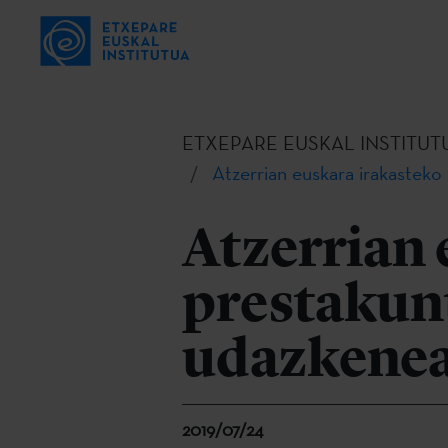
ETXEPARE EUSKAL INSTITUT
Atzerrian euskara irakasteko
Atzerrian 
prestakunt
udazkene
2019/07/24