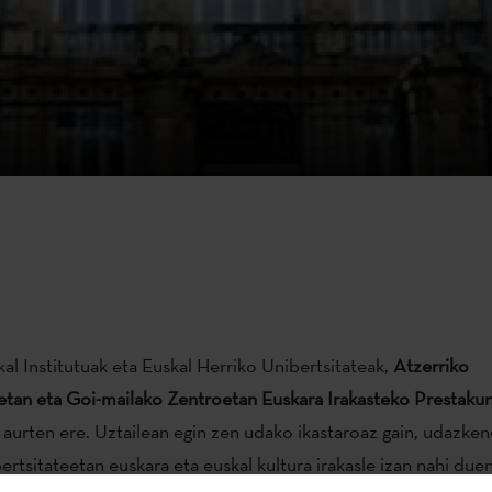
al Institutuak eta Euskal Herriko Unibertsitateak,
Atzerriko
etan eta Goi-mailako Zentroetan Euskara Irakasteko Prestakun
 aurten ere. Uztailean egin zen udako ikastaroaz gain, udazken
ertsitateetan euskara eta euskal kultura irakasle izan nahi due