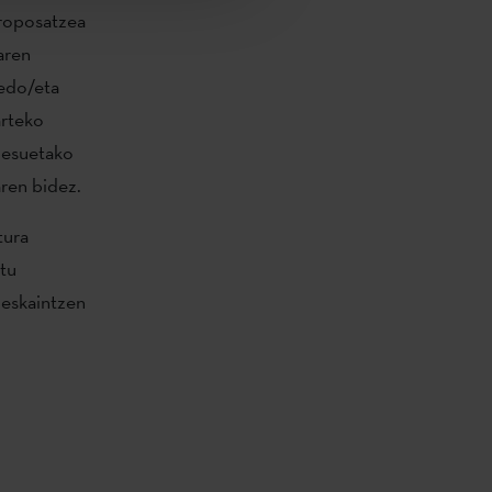
proposatzea
aren
 edo/eta
arteko
ozesuetako
aren bidez.
tura
itu
 eskaintzen