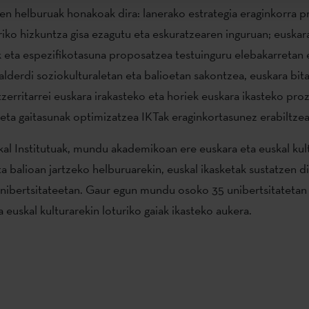
ren helburuak honakoak dira: lanerako estrategia eraginkorra 
riko hizkuntza gisa ezagutu eta eskuratzearen inguruan; euskar
 eta espezifikotasuna proposatzea testuinguru elebakarretan
 alderdi soziokulturaletan eta balioetan sakontzea, euskara bit
atzerritarrei euskara irakasteko eta horiek euskara ikasteko pr
eta gaitasunak optimizatzea IKTak eraginkortasunez erabiltze
al Institutuak, mundu akademikoan ere euskara eta euskal kul
ta balioan jartzeko helburuarekin, euskal ikasketak sustatzen d
nibertsitateetan. Gaur egun mundu osoko 35 unibertsitatetan
 euskal kulturarekin loturiko gaiak ikasteko aukera.