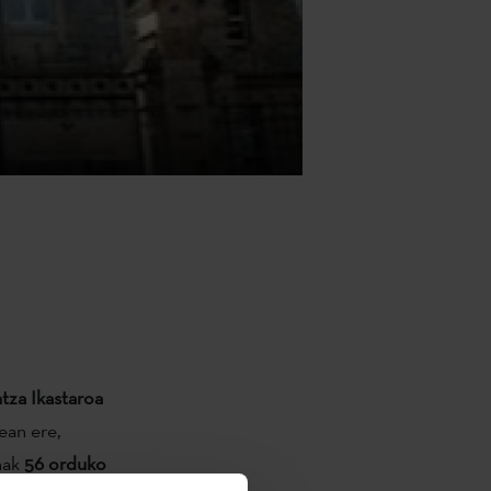
tza Ikastaroa
ean ere,
nak
56 orduko