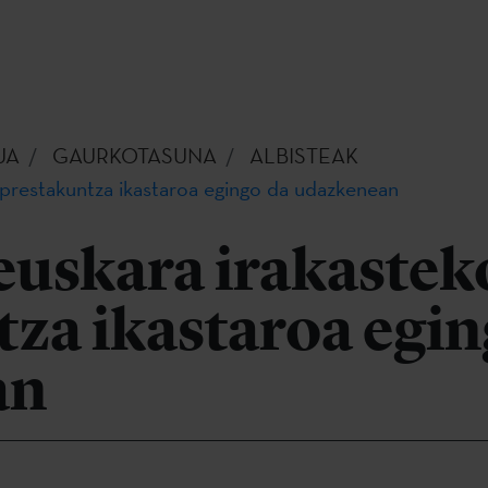
UA
GAURKOTASUNA
ALBISTEAK
 prestakuntza ikastaroa egingo da udazkenean
euskara irakastek
za ikastaroa egin
an