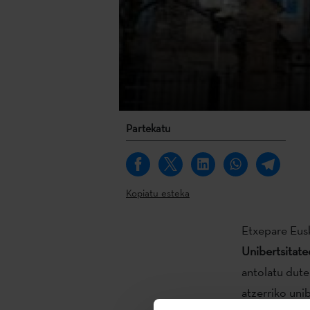
Partekatu
Kopiatu esteka
Etxepare Eusk
Unibertsitate
antolatu dute
atzerriko unib