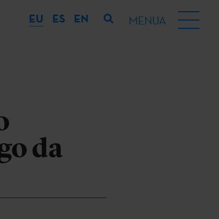
EU
ES
EN
MENUA
o
go da