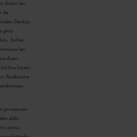
in duten lan
o da
ainiako Dantza
a gero
lon, Sofian
messera lan
ena duen
bizitza luzatu
o. Ikuskizuna
handienean.
en prozesuan
ako aldiz
eto soinu
 komunikatzeko