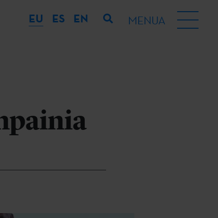
EU
ES
EN
MENUA
npainia