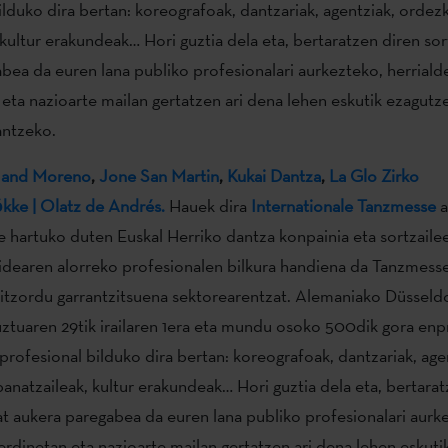
ilduko dira bertan: koreografoak, dantzariak, agentziak, ordezk
 kultur erakundeak… Hori guztia dela eta, bertaratzen diren sor
bea da euren lana publiko profesionalari aurkezteko, herriald
eta nazioarte mailan gertatzen ari dena lehen eskutik ezagutz
antzeko.
r and Moreno
,
Jone San Martin
,
Kukai Dantza
,
La Glo Zirko
kke | Olatz de Andrés.
Hauek dira
Internationale Tanzmesse
a
e hartuko duten Euskal Herriko dantza konpainia eta sortzailee
idearen alorreko profesionalen bilkura handiena da Tanzmesse
itzordu garrantzitsuena sektorearentzat. Alemaniako Düsseldo
ztuaren 29tik irailaren 1era eta mundu osoko 500dik gora enp
profesional bilduko dira bertan: koreografoak, dantzariak, age
banatzaileak, kultur erakundeak… Hori guztia dela eta, bertarat
at aukera paregabea da euren lana publiko profesionalari aurk
erdinetan eta nazioarte mailan gertatzen ari dena lehen eskut