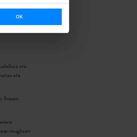
 munduko
OK
snarketa
usleihoa ere
netan eta
 finean:
asiera
rtean mugitzen