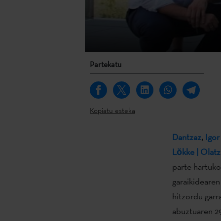
Partekatu
Kopiatu esteka
Dantzaz
,
Igo
Lŏkke | Olatz
parte hartuko
garaikidearen
hitzordu garr
abuztuaren 29