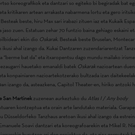
ertso koreografikok eta dantzari so egiteko bi begiradak bat eg
ta kritikaren artean arrakasta nabarmena lortu eta gero iritsik
Besteak beste, hiru Max sari irabazi zituen iaz eta Kukaik Esp
a jaso zuen. Estatuan zehar 70 funtzio baina gehiago eskaini et
bilbideari ekin dio
Oskarak
. Besteak beste Bruselan, Montecar
ikusi ahal izango da. Kukai Dantzaren zuzendariarentzat Tanz
ea “berme bat da” eta itxaropentsu dago mundu mailako irism
 ezaugarri hauetako emanaldi batek
Oskarak
nazioartean duen 
ta konpainiaren nazioartekotzerako bultzada izan daitekeelak
an izango da, asteazkena, Capitol Theater-en, hiriko antzoki 
e San Martinek
zuzenean aurkeztuko du
Atlas I / Any body
tuaren kontzeptua eta orain arte landutako materiala. Garap
u Düsseldorfeko Tanzhaus aretoan ikusi ahal izango da estrein
 Emanuele Soavi dantzari eta koreografoarekin eta Mikel R. Ni
tiarrarekin burutzen ari den proiektua da, eta giza gorputzak