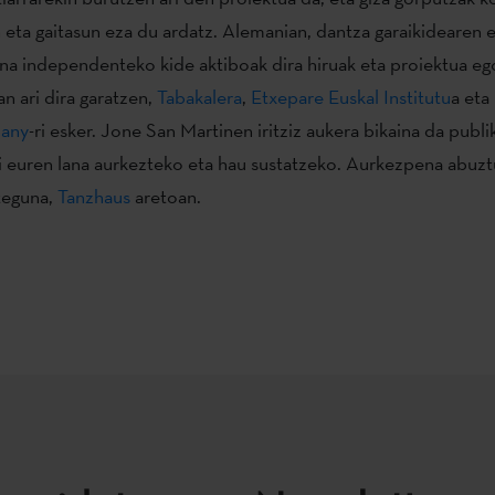
 eta gaitasun eza du ardatz. Alemanian, dantza garaikidearen e
na independenteko kide aktiboak dira hiruak eta proiektua eg
an ari dira garatzen,
Tabakalera
,
Etxepare Euskal Institutu
a eta
pany
-ri esker. Jone San Martinen iritziz aukera bikaina da publi
i euren lana aurkezteko eta hau sustatzeko. Aurkezpena abuz
teguna,
Tanzhaus
aretoan.