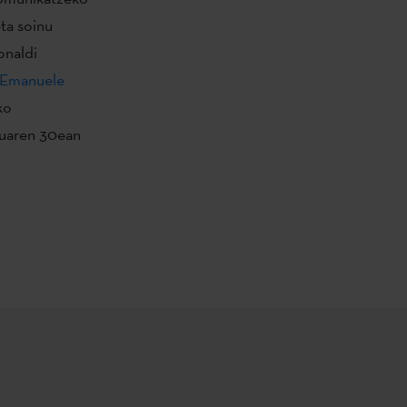
ta soinu
onaldi
Emanuele
ko
tuaren 30ean