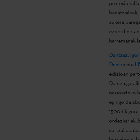
profesional b
banatzaileak,
aukera parega
ezberdinetan 
harremanak l
Dantzaz
,
Igo
Dantza
eta
Lŏ
edizioan part
Dantza garaik
nazioarteko h
egingo da abu
1500dik gora 
ordezkariak, 
sortzaileentz
herrialde ezb