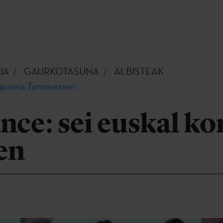
UA
GAURKOTASUNA
ALBISTEAK
npainia Tanzmessen
ce: sei euskal ko
en