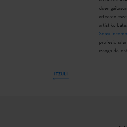
duen gaitasun
artearen esze
artistiko bate
Soavi Incom
profesionalar
izango da, os
ITZULI