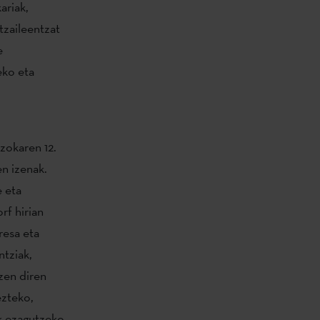
ariak,
tzaileentzat
e
eko eta
zokaren 12.
n izenak.
 eta
rf hirian
resa eta
ntziak,
zen diren
ezteko,
ik ezagutzeko