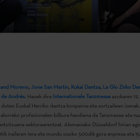
r and Moreno
,
Jone San Martin
,
Kukai Dantza
,
La Glo Zirko Da
 de Andrés.
Hauek dira
Internationale Tanzmesse
azokaren 12.
 duten Euskal Herriko dantza konpainia eta sortzaileen izenak
 alorreko profesionalen bilkura handiena da Tanzmesse eta na
antzitsuena sektorearentzat. Alemaniako Düsseldorf hirian eg
tik irailaren 1era eta mundu osoko 500dik gora enpresa eta 1