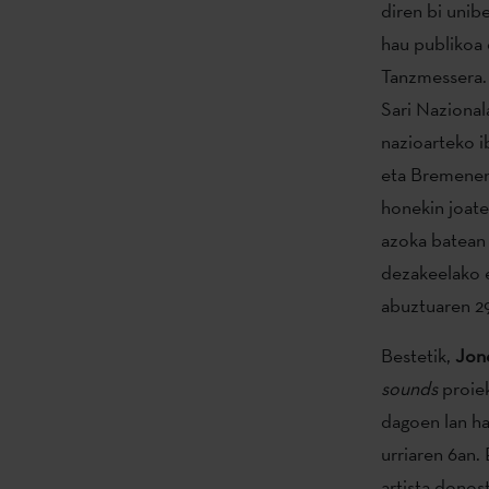
diren bi unib
hau publikoa e
Tanzmessera. 
Sari Nazional
nazioarteko i
eta Bremenen 
honekin joat
azoka batean
dezakeelako e
abuztuaren 29
Bestetik,
Jon
sounds
proiek
dagoen lan ha
urriaren 6an.
artista donos