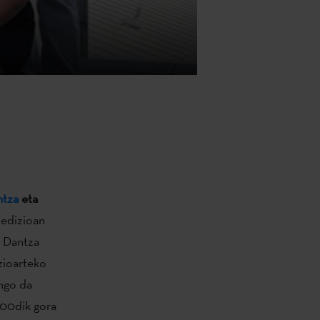
ntza
eta
 edizioan
. Dantza
zioarteko
ingo da
500dik gora