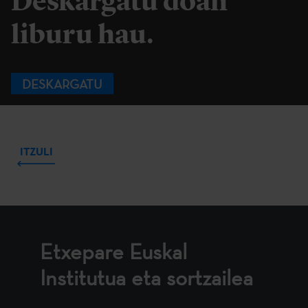
Deskargatu doan
liburu hau.
DESKARGATU
ITZULI
Etxepare Euskal
Institutua eta sortzailea