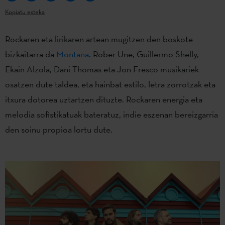
Kopiatu esteka
Rockaren eta lirikaren artean mugitzen den boskote
bizkaitarra da
Montana
. Rober Une, Guillermo Shelly,
Ekain Alzola, Dani Thomas eta Jon Fresco musikariek
osatzen dute taldea, eta hainbat estilo, letra zorrotzak eta
itxura dotorea uztartzen dituzte. Rockaren energia eta
melodia sofistikatuak bateratuz, indie eszenan bereizgarria
den soinu propioa lortu dute.