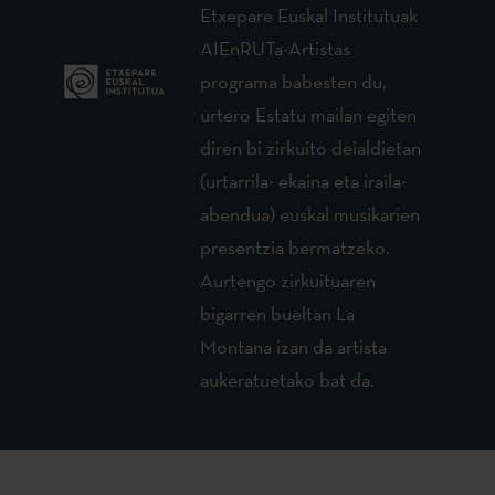
Etxepare Euskal Institutuak
AIEnRUTa-Artistas
programa babesten du,
urtero Estatu mailan egiten
diren bi zirkuito deialdietan
(urtarrila- ekaina eta iraila-
abendua) euskal musikarien
presentzia bermatzeko.
Aurtengo zirkuituaren
bigarren bueltan La
Montana izan da artista
aukeratuetako bat da.