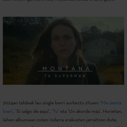
2024an taldeak lau single berri aurkeztu zituen: ‘
Me sienta
bien
’, ‘Si salgo de aquí’, ‘
Tú
’ eta ‘Un akorde más’. Horietan,
lehen albumean zuten indarra erakusten jarraitzen dute,