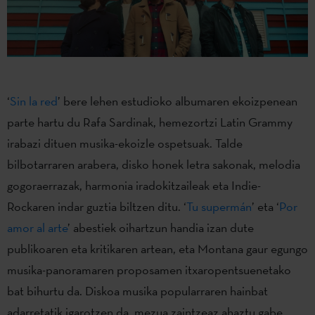
‘
Sin la red
’ bere lehen estudioko albumaren ekoizpenean
parte hartu du Rafa Sardinak, hemezortzi Latin Grammy
irabazi dituen musika-ekoizle ospetsuak. Talde
bilbotarraren arabera, disko honek letra sakonak, melodia
gogoraerrazak, harmonia iradokitzaileak eta Indie-
Rockaren indar guztia biltzen ditu. ‘
Tu supermán
’ eta ‘
Por
amor al arte
’ abestiek oihartzun handia izan dute
publikoaren eta kritikaren artean, eta Montana gaur egungo
musika-panoramaren proposamen itxaropentsuenetako
bat bihurtu da. Diskoa musika popularraren hainbat
adarretatik igarotzen da, mezua zaintzeaz ahaztu gabe.