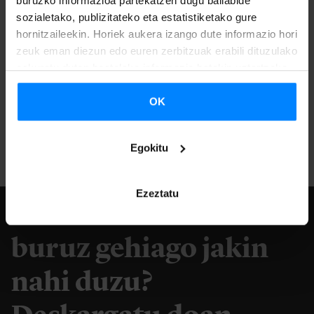
buruzko informazioa partekatzen dugu baliabide
sozialetako, publizitateko eta estatistiketako gure
hornitzaileekin. Horiek aukera izango dute informazio hori
zeuk eman diezun edo euren zerbitzuak erabili dituzulako
eskuratu duten bestelako informazio batekin uztartzeko.
OK
Egokitu
Ezeztatu
Euskal musikari
buruz gehiago jakin
nahi duzu?