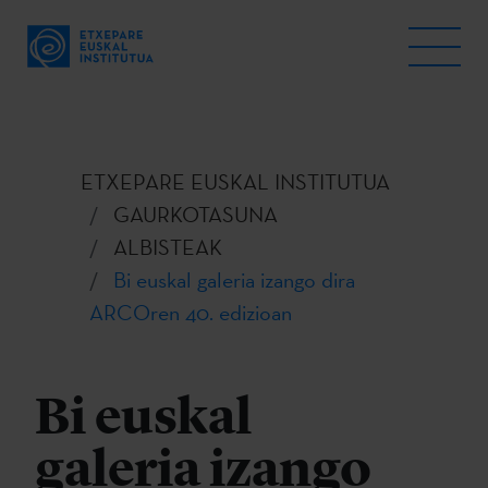
ETXEPARE EUSKAL INSTITUTUA
GAURKOTASUNA
ALBISTEAK
Bi euskal galeria izango dira
ARCOren 40. edizioan
Bi euskal
galeria izango