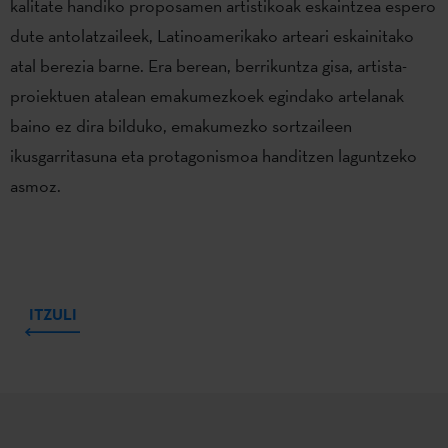
kalitate handiko proposamen artistikoak eskaintzea espero
dute antolatzaileek, Latinoamerikako arteari eskainitako
atal berezia barne. Era berean, berrikuntza gisa, artista-
proiektuen atalean emakumezkoek egindako artelanak
baino ez dira bilduko, emakumezko sortzaileen
ikusgarritasuna eta protagonismoa handitzen laguntzeko
asmoz.
ITZULI