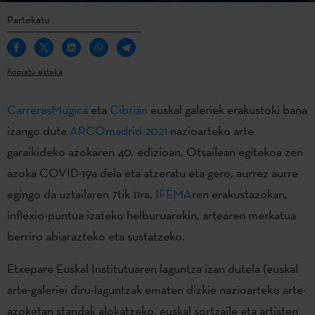
Partekatu
Kopiatu esteka
CarrerasMugica
eta
Cibrián
euskal galeriek erakustoki bana
izango dute
ARCOmadrid 2021
nazioarteko arte
garaikideko azokaren 40. edizioan. Otsailean egitekoa zen
azoka COVID-19a dela eta atzeratu eta gero, aurrez aurre
egingo da uztailaren 7tik 11ra,
IFEMA
ren erakustazokan,
inflexio-puntua izateko helburuarekin, artearen merkatua
berriro abiarazteko eta sustatzeko.
Etxepare Euskal Institutuaren laguntza izan dutela (euskal
arte-galeriei diru-laguntzak ematen dizkie nazioarteko arte-
azoketan standak alokatzeko, euskal sortzaile eta artisten