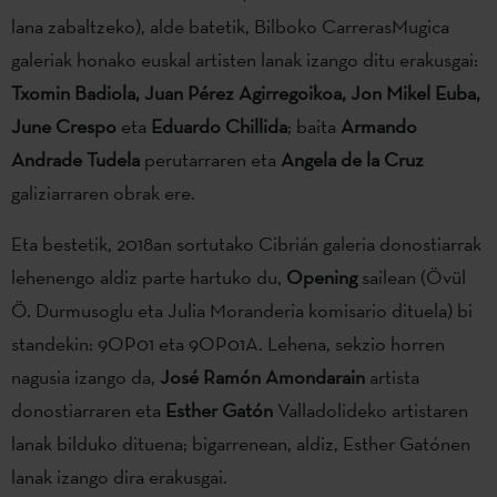
lana zabaltzeko), alde batetik, Bilboko CarrerasMugica
galeriak honako euskal artisten lanak izango ditu erakusgai:
Txomin Badiola, Juan Pérez Agirregoikoa, Jon Mikel Euba,
June Crespo
eta
Eduardo Chillida
; baita
Armando
Andrade Tudela
perutarraren eta
Angela de la Cruz
galiziarraren obrak ere.
Eta bestetik, 2018an sortutako Cibrián galeria donostiarrak
lehenengo aldiz parte hartuko du,
Opening
sailean (Övül
Ö. Durmusoglu eta Julia Moranderia komisario dituela) bi
standekin: 9OP01 eta 9OP01A. Lehena, sekzio horren
nagusia izango da,
José Ramón Amondarain
artista
donostiarraren eta
Esther Gatón
Valladolideko artistaren
lanak bilduko dituena; bigarrenean, aldiz, Esther Gatónen
lanak izango dira erakusgai.