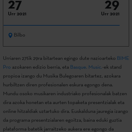
27
29
Urr 2021
Urr 2021
Bilbo
Urriaren 27tik 29ra bitartean egingo dute nazioarteko
BIME
Pro
azokaren edizio berria, eta
Basque. Music.
-ek stand
propioa izango du Musika Bulegoaren bitartez, azokara
hurbiltzen diren profesionalen eskura egongo dena.
Mundu osoko musikaren industriako profesionalak batzen
dira azoka honetan eta aurten topaketa presentzialak eta
online hitzaldiak uztartuko dira. Euskalduna jauregia izango
da programa presentzialaren egoitza, baina eduki guztia
plataforma batetik jarraitzeko aukera ere egongo da