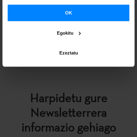
egongo dira 20:30etatik aurrera Stage Live aretoan.
Sarrera doakoa izango da.
OK
Egokitu
ITZULI
Ezeztatu
Harpidetu gure
Newsletterrera
informazio gehiago