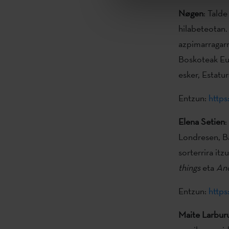
Nøgen
: Tald
hilabeteotan.
azpimarragarri
Boskoteak Eus
esker, Estatu
Entzun:
http
Elena Setien
:
Londresen, Ba
sorterrira itz
things
eta
Ano
Entzun:
http
Maite Larbur