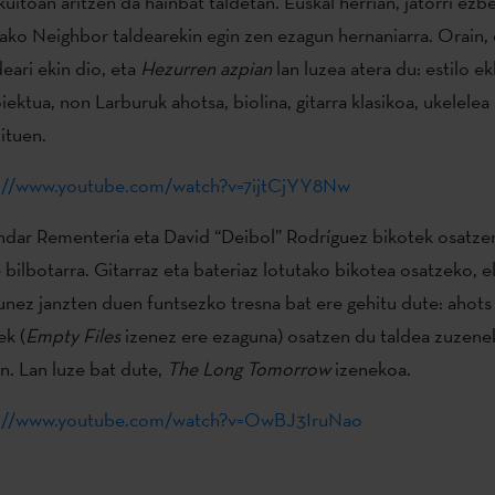
kuitoan aritzen da hainbat taldetan. Euskal herrian, jatorri ez
ako Neighbor taldearekin egin zen ezagun hernaniarra. Orain,
eari ekin dio, eta
Hezurren azpian
lan luzea atera du: estilo ek
iektua, non Larburuk ahotsa, biolina, gitarra klasikoa, ukelelea 
ituen.
s://www.youtube.com/watch?v=7ijtCjYY8Nw
andar Rementeria eta David “Deibol” Rodríguez bikotek osatze
 bilbotarra. Gitarraz eta bateriaz lotutako bikotea osatzeko, e
unez janzten duen funtsezko tresna bat ere gehitu dute: ahots
k (
Empty Files
izenez ere ezaguna) osatzen du taldea zuzen
en. Lan luze bat dute,
The Long Tomorrow
izenekoa.
s://www.youtube.com/watch?v=OwBJ3IruNao