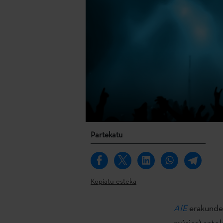
Partekatu
Kopiatu esteka
AIE
erakundea
música) anto