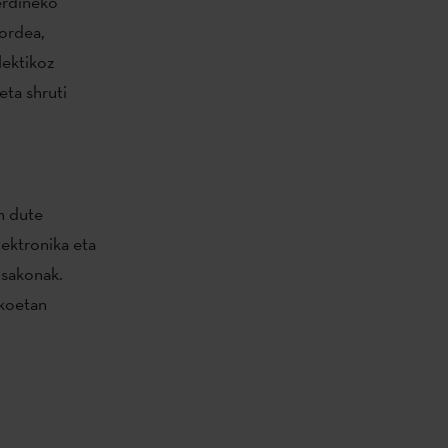
berdineko
 ordea,
lektikoz
eta shruti
n dute
lektronika eta
 sakonak.
ekoetan