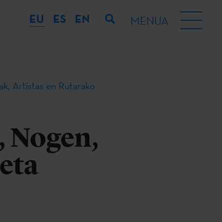
EU
ES
EN
MENUA
k, Artistas en Rutarako
, Nogen,
 eta