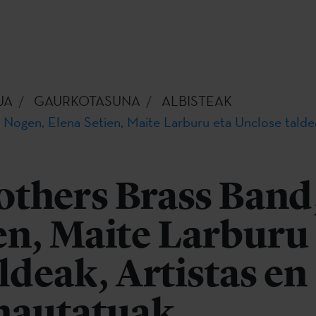
UA
GAURKOTASUNA
ALBISTEAK
Nogen, Elena Setien, Maite Larburu eta Unclose taldea
others Brass Band
en, Maite Larburu
ldeak, Artistas en
hautatuak