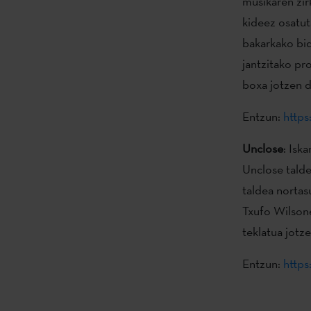
musikaren zir
kideez osatut
bakarkako bid
jantzitako pro
boxa jotzen d
Entzun:
http
Unclose
: Isk
Unclose talde
taldea nortas
Txufo Wilsone
teklatua jotz
Entzun:
http