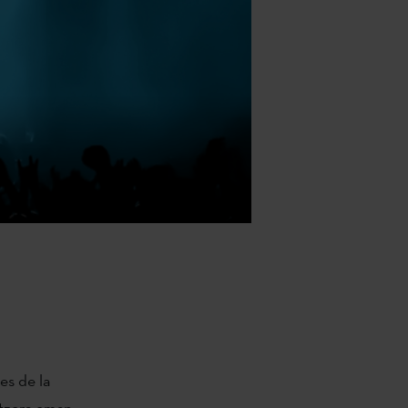
es de la
itzera eman