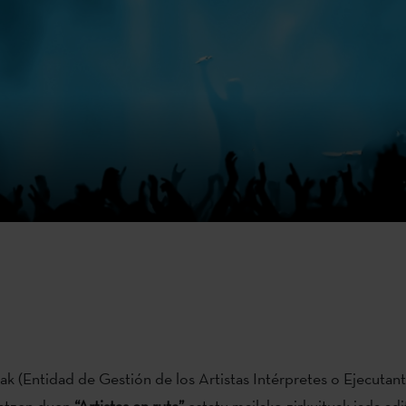
k (Entidad de Gestión de los Artistas Intérpretes o Ejecutant
latzen duen
“Artistas en ruta”
estatu mailako zirkuituak jada ad