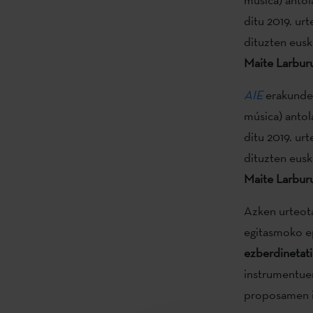
ditu 2019. ur
dituzten eusk
Maite Larbur
AIE
erakundea
música) anto
ditu 2019. ur
dituzten eusk
Maite Larbur
Azken urteo
egitasmoko ep
ezberdinetati
instrumentuen 
proposamen in