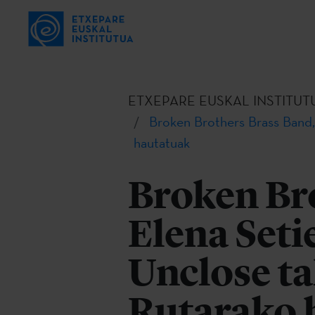
ETXEPARE EUSKAL INSTITUT
Broken Brothers Brass Band, 
hautatuak
Broken Br
Elena Seti
Unclose ta
Rutarako 