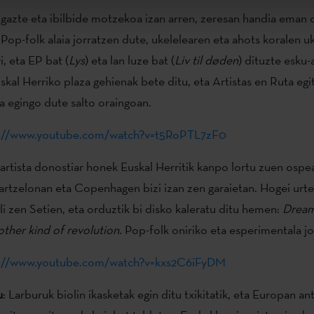
e gazte eta ibilbide motzekoa izan arren, zeresan handia eman
 Pop-folk alaia jorratzen dute, ukelelearen eta ahots koralen u
, eta EP bat (
Lys
) eta lan luze bat (
Liv til døden
) dituzte esku-
kal Herriko plaza gehienak bete ditu, eta Artistas en Ruta eg
ra egingo dute salto oraingoan.
s://www.youtube.com/watch?v=t5RoPTL7zF0
 artista donostiar honek Euskal Herritik kanpo lortu zuen ospea
rtzelonan eta Copenhagen bizi izan zen garaietan. Hogei urte
uli zen Setien, eta orduztik bi disko kaleratu ditu hemen:
Dream
ther kind of revolution
. Pop-folk oniriko eta esperimentala j
s://www.youtube.com/watch?v=kxs2C6iFyDM
u
: Larburuk biolin ikasketak egin ditu txikitatik, eta Europan an