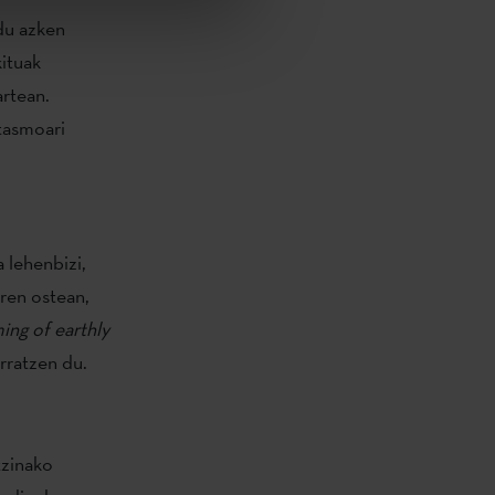
 du azken
kituak
artean.
itasmoari
 lehenbizi,
ren ostean,
ing of earthly
orratzen du.
tzinako