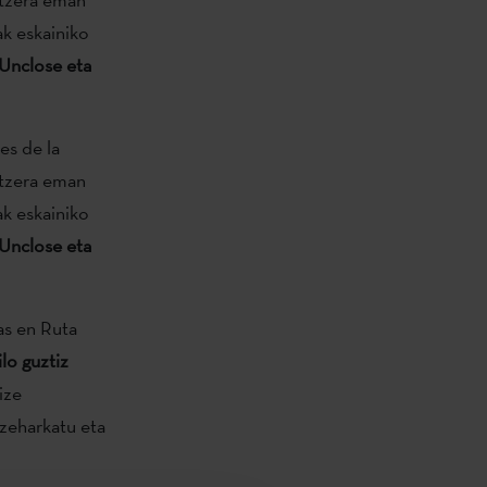
ak eskainiko
 Unclose eta
es de la
itzera eman
ak eskainiko
 Unclose eta
as en Ruta
ilo guztiz
ize
 zeharkatu eta