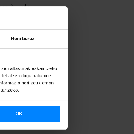
 en Ruta, eta
to
e
k aukeratzen
Honi buruz
sker, euskal
untzionaltasunak eskaintzeko
artekatzen dugu baliabide
aize-
 informazio hori zeuk eman
usika ekarri
ztartzeko.
zen dituzte
Euskarazko
aketa
.
OK