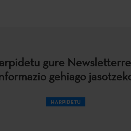
arpidetu gure Newsletterre
informazio gehiago jasotzeko
HARPIDETU