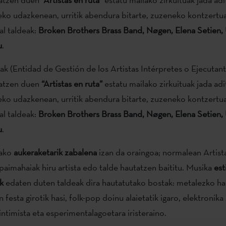
teko udazkenean, urritik abendura bitarte, zuzeneko kontzertu
al taldeak:
Broken Brothers Brass Band, Nøgen, Elena Setien,
u
.
k (Entidad de Gestión de los Artistas Intérpretes o Ejecutant
latzen duen
“Artistas en ruta”
estatu mailako zirkuituak jada ad
teko udazkenean, urritik abendura bitarte, zuzeneko kontzertu
al taldeak:
Broken Brothers Brass Band, Nøgen, Elena Setien,
u
.
tako
aukeraketarik zabalena
izan da oraingoa; normalean Artist
aimahaiak hiru artista edo talde hautatzen baititu. Musika
est
k
edaten duten taldeak dira hautatutako bostak: metalezko ha
festa girotik hasi, folk-pop doinu alaietatik igaro, elektronika
timista eta esperimentalagoetara iristeraino.