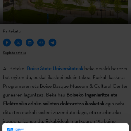
Partekatu
Kopiatu esteka
AEBetako
Boise State Universitateak
beka deialdi berezei
bat egiten du, euskal ikasleei eskainitakoa, Euskal Ikasketa
Programaren eta Boise Basque Museum & Cultural Center
gunearen laguntzaz. Beka hau
Boiseko Ingeniaritza eta
Elektronika arloko sailetan doktoretza ikasketak
egin nahi
dituzten euskal ikasleei zuzenduta dago, eta urtebeteko
iraupena izango du. Eskabideak martxoaren 15a baino
lehen aurkeztu behar dira.
Argibide gehiago
/
Eskabide