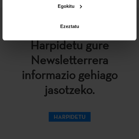
Egokitu
Ezeztatu
Harpidetu gure
Newsletterrera
informazio gehiago
jasotzeko.
HARPIDETU