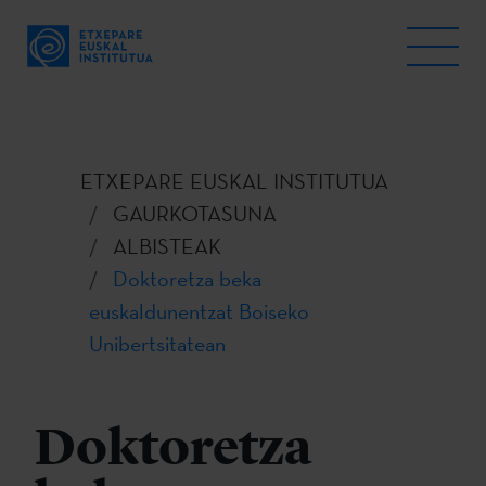
ETXEPARE EUSKAL INSTITUTUA
GAURKOTASUNA
ALBISTEAK
Doktoretza beka
euskaldunentzat Boiseko
Unibertsitatean
Doktoretza