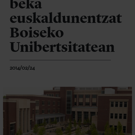
beka
euskaldunentzat
Boiseko
Unibertsitatean
2014/02/24