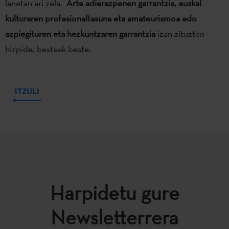
lanetan ari zela.
Arte adierazpenen garrantzia, euskal
kulturaren profesionaltasuna eta amateurismoa edo
azpiegituren eta hezkuntzaren garrantzia
izan zituzten
hizpide, besteak beste.
ITZULI
Harpidetu gure
Newsletterrera