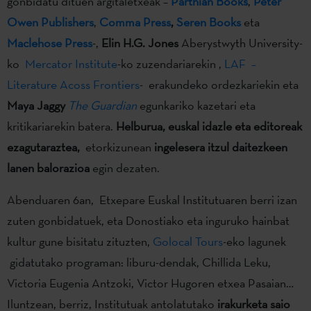
gonbidatu dituen argitaletxeak –
Parthian Books
,
Peter
Owen Publishers
,
Comma Press
,
Seren Books
eta
Maclehose Press
-,
Elin H.G. Jones
Aberystwyth University-
ko
Mercator Institute
-ko zuzendariarekin ,
LAF –
Literature Acoss Frontiers
- erakundeko ordezkariekin eta
Maya Jaggy
The Guardian
egunkariko kazetari eta
kritikariarekin batera.
Helburua, euskal idazle eta editoreak
ezagutaraztea,
etorkizunean
ingelesera itzul daitezkeen
lanen balorazioa
egin dezaten.
Abenduaren 6an, Etxepare Euskal Institutuaren berri izan
zuten gonbidatuek, eta Donostiako eta inguruko hainbat
kultur gune bisitatu zituzten,
Golocal Tours
-eko lagunek
gidatutako programan: liburu-dendak, Chillida Leku,
Victoria Eugenia Antzoki, Victor Hugoren etxea Pasaian…
Iluntzean, berriz, Institutuak antolatutako
irakurketa saio