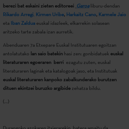
berezi bat eskaini zieten editoreei
Garoa
liburu-dendan
Rikardo Arregi
,
Kirmen Uribe
,
Harkaitz Cano
,
Karmele Jaio
eta
Iban Zaldua
euskal idazleek, elkarrekin solasean
aritzeko tarte zabala izan aurretik.
Abenduaren 7a Etxepare Euskal Institutuaren egoitzan
antolatutako
lan saio batekin
hasi zen: gonbidatuek
euskal
literaturaren egoeraren berri
ezagutu zuten, euskal
literaturaren laginak eta katalogoak jaso, eta Institutuak
euskal literaturaren kanpoko zabalkunderako burutzen
dituen ekintzei buruzko argibide
zehatza bildu.
(...)
Durangoko azokaren itxierarekin batera amaitu da