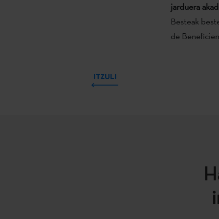
jarduera akad
Besteak beste
de Beneficien
ITZULI
H