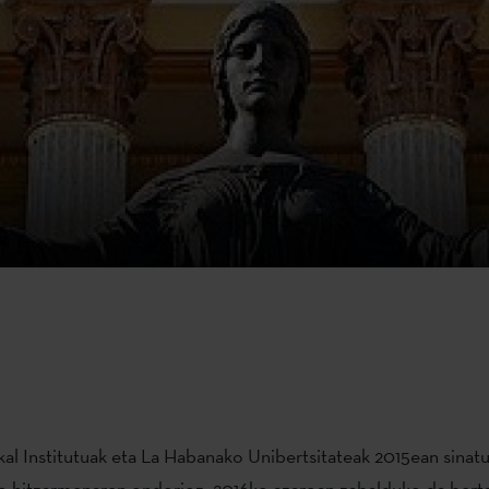
al Institutuak eta La Habanako Unibertsitateak 2015ean sinat
o hitzarmenaren ondorioz, 2016ko azaroan zabalduko da berta