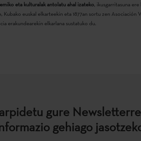
emiko eta kulturalak antolatu ahal izateko
, ikusgarritasuna er
, Kubako euskal elkarteekin eta 1877an sortu zen Asociación 
cia erakundearekin elkarlana sustatuko du.
arpidetu gure Newsletterre
informazio gehiago jasotzeko