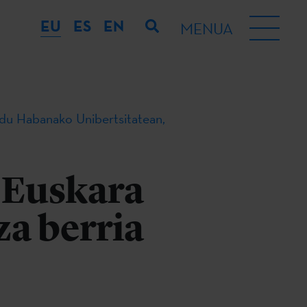
EU
ES
EN
MENUA
o du Habanako Unibertsitatean,
 Euskara
za berria