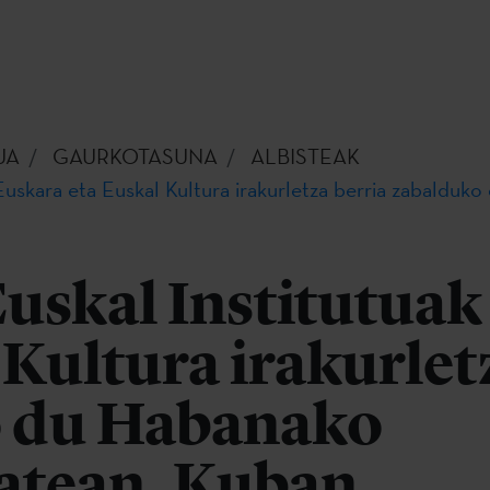
UA
GAURKOTASUNA
ALBISTEAK
Euskara eta Euskal Kultura irakurletza berria zabalduk
uskal Institutuak
 Kultura irakurlet
 du Habanako
tatean, Kuban