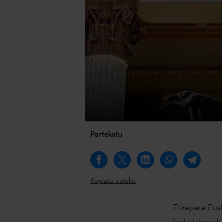
Partekatu
Kopiatu esteka
Etxepare Eusk
lankidetzarak