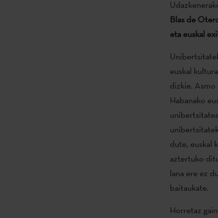
Udazkenerako 
Bl
as de Oter
eta euskal ex
Unibertsitate
euskal kultura
dizkie. Asmo
Habanako eusk
unibertsitat
unibertsitate
dute, euskal 
aztertuko dit
lana ere ez d
baitaukate.
Horretaz gain,