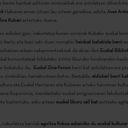
beste hainbat adituren mintzaldiak ere antolatzen dihardute; 
ok
Habanan eman zituen lau urteen gainekoa, edota
Jose Anto
ilioa Kuban
aztertuko duena.
ko eskolez gain, irakurletza honen sorrerak Kubako euskal kom
z ikertu eta ikasi nahi duen nornahiri
hainbat baliabide berri
es
 zehatzen artean nabarmentzekoak da abian den
Euskal Biblio
al komunitateak bildutako 2.000 liburuko fondoarekin hasiko
ean kokatuko da.
Euskal Zine-forum
berri bat antolatzea ere p
ko zinetokian, hamabostean behin. Bestalde,
aldizkari berri ba
kultura eta Euskal Herriaren eta Kubaren arteko harreman kultu
uena (toponimia, mendeetako euskal emigrazioaren lekukotzak
ute baztertuko, esku artean
euskal liburu sail bat
sortzeko egit
 irakurletza berriak
egoitza finkoa eskainiko du
euskal kultura