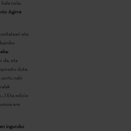
hala nola,
nio Agirre
unitateari eta
kainiko
teka
:
 da, eta
roposatu dute,
t
sortu nahi
ralak
…) Eta edizio
asmoa ere
ren inguruko