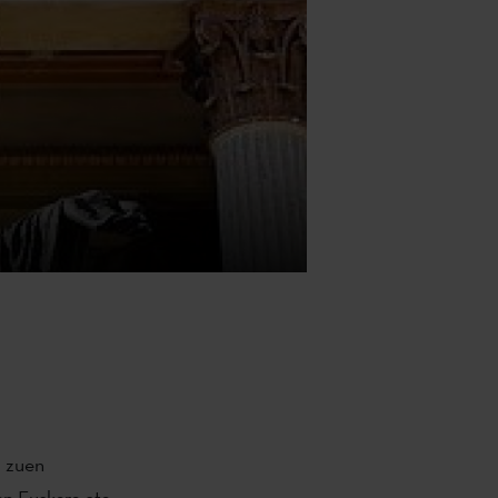
u zuen
n Euskara eta