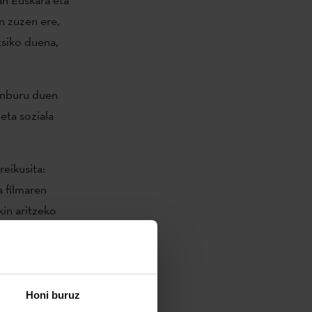
n zuzen ere,
tsiko duena,
nburu duen
eta soziala
eikusita:
a filmaren
kin aritzeko
iregi
, azaroa
zan dena,
dian.
Honi buruz
u zuen