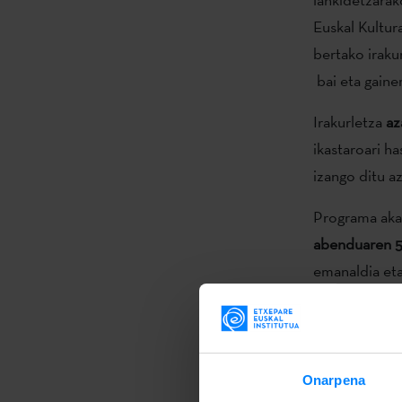
Euskal Kultura
bertako iraku
bai eta gaine
Irakurletza
az
ikastaroari ha
izango ditu az
Programa akad
abenduaren 5
emanaldia eta
aukera izang
bitartean Etx
euskal literat
Onarpena
Etxepare Eusk