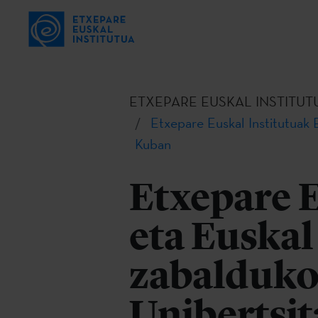
ETXEPARE EUSKAL INSTITUT
Etxepare Euskal Institutuak 
Kuban
Etxepare E
eta Euskal
zabalduko
Unibertsi