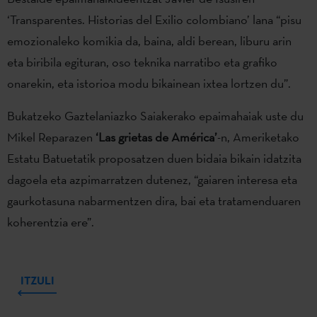
‘Transparentes. Historias del Exilio colombiano’ lana “pisu
emozionaleko komikia da, baina, aldi berean, liburu arin
eta biribila egituran, oso teknika narratibo eta grafiko
onarekin, eta istorioa modu bikainean ixtea lortzen du”.
Bukatzeko Gaztelaniazko Saiakerako epaimahaiak uste du
Mikel Reparazen
‘Las grietas de
América’
-n, Ameriketako
Estatu Batuetatik proposatzen duen bidaia bikain idatzita
dagoela eta azpimarratzen dutenez, “gaiaren interesa eta
gaurkotasuna nabarmentzen dira, bai eta tratamenduaren
koherentzia ere”.
ITZULI