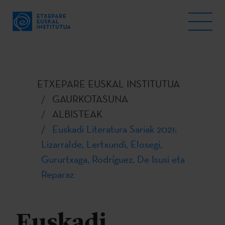
ETXEPARE EUSKAL INSTITUTUA
GAURKOTASUNA
ALBISTEAK
Euskadi Literatura Sariak 2021:
Lizarralde, Lertxundi, Elosegi,
Gururtxaga, Rodríguez, De Isusi eta
Reparaz
Euskadi