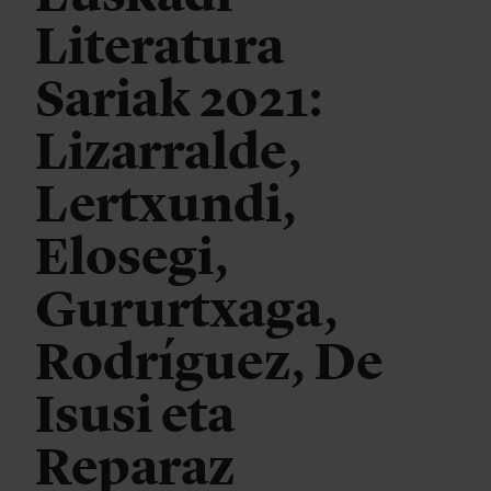
Literatura
Sariak 2021:
Lizarralde,
Lertxundi,
Elosegi,
Gururtxaga,
Rodríguez, De
Isusi eta
Reparaz