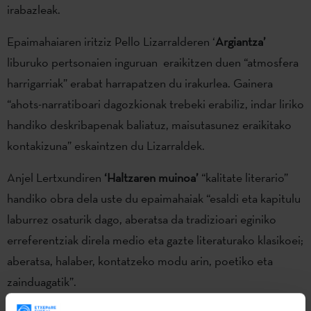
irabazleak.
Epaimahaiaren iritziz Pello Lizarralderen ‘
Argiantza’
liburuko pertsonaien inguruan eraikitzen duen “atmosfera
harrigarriak” erabat harrapatzen du irakurlea. Gainera
“ahots-narratiboari dagozkionak trebeki erabiliz, indar liriko
handiko deskribapenak baliatuz, maisutasunez eraikitako
kontakizuna” eskaintzen du Lizarraldek.
Anjel Lertxundiren
‘Haltzaren muinoa’
“kalitate literario”
handiko obra dela uste du epaimahaiak “esaldi eta kapitulu
laburrez osaturik dago, aberatsa da tradizioari eginiko
erreferentziak direla medio eta gazte literaturako klasikoei;
aberatsa, halaber, kontatzeko modu arin, poetiko eta
zainduagatik”.