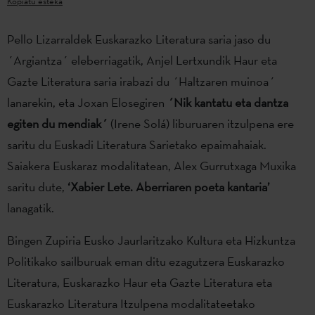
Kopiatu esteka
Pello Lizarraldek Euskarazko Literatura saria jaso du
´Argiantza´ eleberriagatik, Anjel Lertxundik Haur eta
Gazte Literatura saria irabazi du ´Haltzaren muinoa´
lanarekin, eta Joxan Elosegiren
´Nik kantatu eta dantza
egiten du mendiak´
(Irene Solá) liburuaren itzulpena ere
saritu du Euskadi Literatura Sarietako epaimahaiak.
Saiakera Euskaraz modalitatean, Alex Gurrutxaga Muxika
saritu dute,
‘Xabier Lete. Aberriaren poeta kantaria’
lanagatik.
Bingen Zupiria Eusko Jaurlaritzako Kultura eta Hizkuntza
Politikako sailburuak eman ditu ezagutzera Euskarazko
Literatura, Euskarazko Haur eta Gazte Literatura eta
Euskarazko Literatura Itzulpena modalitateetako