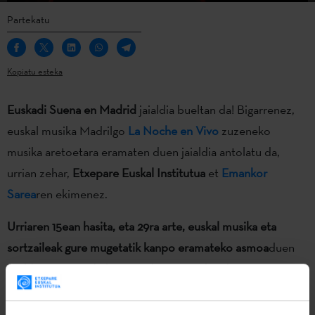
Partekatu
Kopiatu esteka
Euskadi Suena en Madrid
jaialdia bueltan da! Bigarrenez,
euskal musika Madrilgo
La Noche en Vivo
zuzeneko
musika aretoetara eramaten duen jaialdia antolatu da,
urrian zehar,
Etxepare Euskal Institutua
et
Emankor
Sarea
ren ekimenez.
Urriaren 15ean hasita, eta 29ra arte, euskal musika eta
sortzaileak gure mugetatik kanpo eramateko
asmoa
duen
jaialdiaz gozatu ahal izango da areto ezberdinetan.
Aurtengoan 5 talde hautatu dira kontzertuak eskaintzeko:
Korrontzi, Havoc, Zea Mays, Sonic Trash eta Niña Coyote