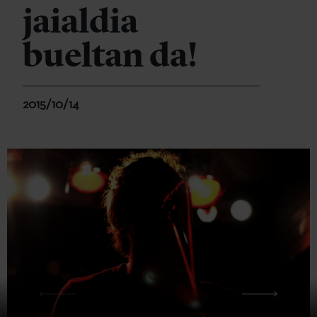
jaialdia
bueltan da!
2015/10/14