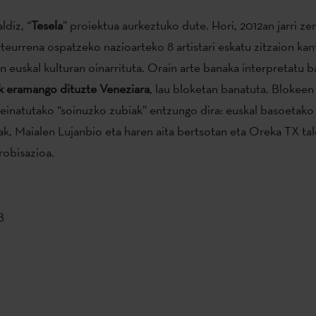
ldiz, “
Tesela
” proiektua aurkeztuko dute. Hori, 2012an jarri ze
eurrena ospatzeko nazioarteko 8 artistari eskatu zitzaion kan
 euskal kulturan oinarrituta. Orain arte banaka interpretatu b
k eramango dituzte Veneziara
, lau bloketan banatuta. Blokeen
seinatutako “soinuzko zubiak” entzungo dira: euskal basoetako
ak, Maialen Lujanbio eta haren aita bertsotan eta Oreka TX ta
robisazioa.
B