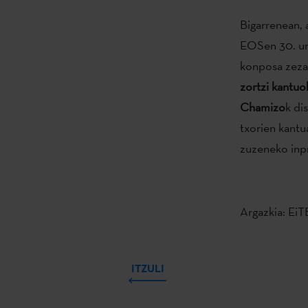
Bigarrenean, a
EOSen 30. urt
konposa zezan
zortzi kantuo
Chamizo
k di
txorien kantu
zuzeneko inp
Argazkia: EiT
ITZULI