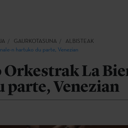
UA
GAURKOTASUNA
ALBISTEAK
nale-n hartuko du parte, Venezian
 Orkestrak La Bie
 parte, Venezian