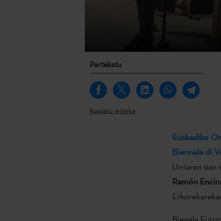
Partekatu
Kopiatu esteka
Euskadiko Or
Biennale di V
Urriaren 9an 
Ramón Encin
Erkorekarekar
Bienala Europ