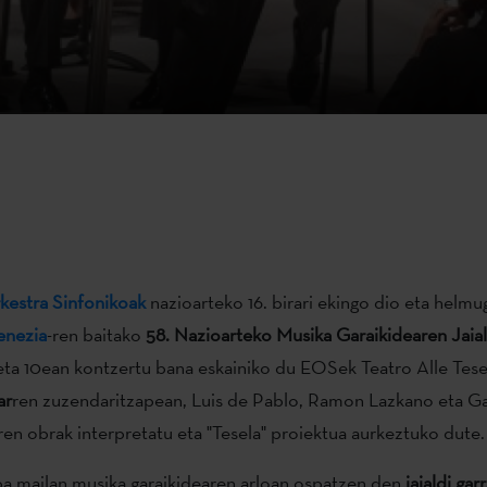
kestra Sinfonikoak
nazioarteko 16. birari ekingo dio eta helmu
enezia
-ren baitako
58. Nazioarteko Musika Garaikidearen Jaial
eta 10ean kontzertu bana eskainiko du EOSek Teatro Alle Tes
ar
ren zuzendaritzapean, Luis de Pablo, Ramon Lazkano eta Ga
en obrak interpretatu eta "Tesela" proiektua aurkeztuko dute.
a mailan musika garaikidearen arloan ospatzen den
jaialdi gar