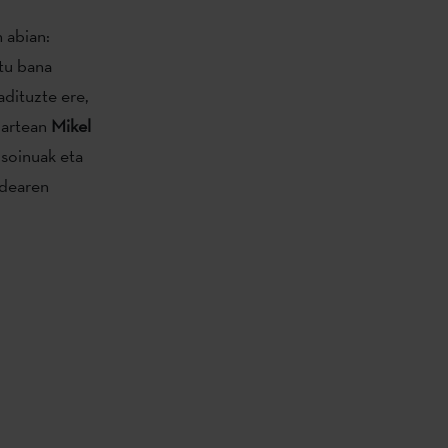
n abian:
tu bana
adituzte ere,
 artean
Mikel
 soinuak eta
ldearen