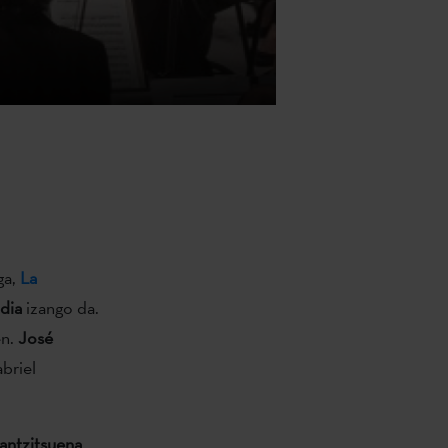
ga,
La
dia
izango da.
en.
José
briel
rantzitsuena