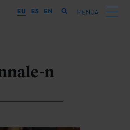
EU
ES
EN
MENUA
nnale-n