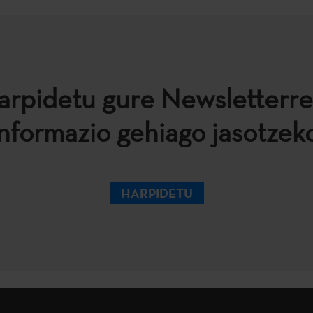
arpidetu gure Newsletterre
informazio gehiago jasotzeko
HARPIDETU