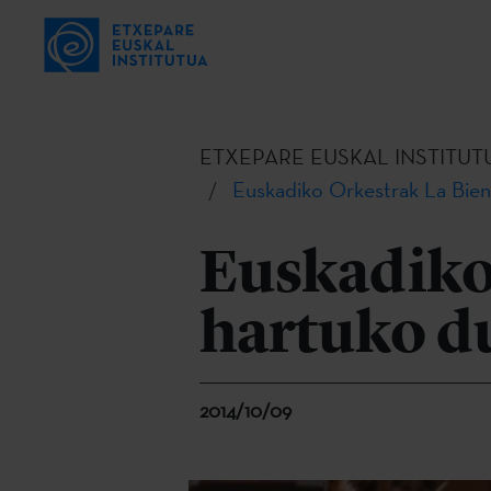
ETXEPARE EUSKAL INSTITUT
Euskadiko Orkestrak La Bien
Euskadiko
hartuko du
2014/10/09