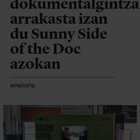
dokumentalgintza
arrakasta izan
du Sunny Side
of the Doc
azokan
2019/07/15