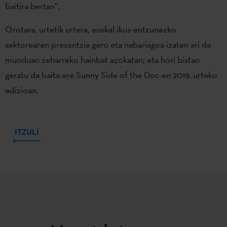
baitira bertan”.
Orotara, urtetik urtera, euskal ikus-entzunezko
sektorearen presentzia gero eta nabariagoa izaten ari da
munduan zeharreko hainbat azokatan; eta hori bistan
geratu da baita ere Sunny Side of the Doc-en 2019. urteko
edizioan.
ITZULI