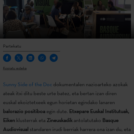
Partekatu
Kopiatu esteka
Sunny Side of the Doc
dokumentalen nazioarteko azokak
ateak itxi ditu beste urte batez, eta bertan izan diren
euskal ekoiztetxeek egun horietan egindako lanaren
balorazio positiboa
egin dute.
Etxepare Euskal Institutuak,
Eiken
klusterrak eta
Zineuskadik
antolatutako
Basque
Audiovisual
standaren irudi berriak harrera ona izan du, eta