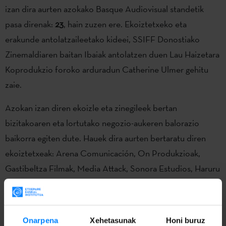
izan dira aurten azokako Basque Audiovisual standetik
pasa direnak:
23
, hain zuzen ere. Ekoiztetxeko eta
erakunde antolatzaileetako kideei, SSIFF Donostiako
Zinemaldiaren baitan Ibaiak antolatzen duen Lau Haizetara
Koprodukzio foroko arduradun Catherine Ulmer gehitu
zaie.
Azokan izan diren ekoizle eta zinegileek bertan
bizitakoaren eta lortutako negozio-aukeren balorazio
baikorra egiten dute. Hauek dira aurten bertaratu diren
ekoiztetxeak: Arena Comunicación, On Produkzioak,
Gastibeltza Filmak, Media Attack, Sonora Estudios, Haruru
Filmak-Kooperatiba, Komiki Films S.L., Pimpi & Nella
Films, Fascina Producciones, Taui Media S.L., Maluta
FIlms, Tentazioa Produkzioak, Sincro Producción eta
Onarpena
Xehetasunak
Honi buruz