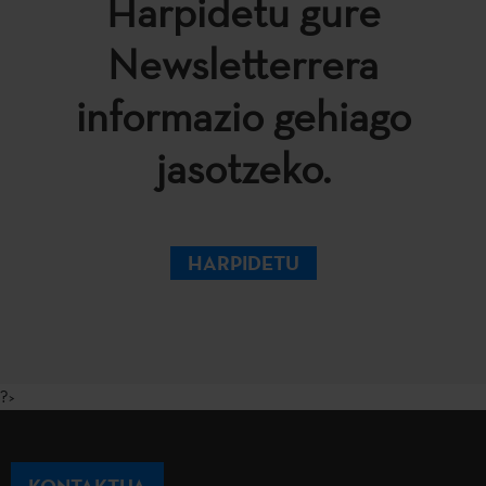
Harpidetu gure
Newsletterrera
informazio gehiago
jasotzeko.
HARPIDETU
?>
KONTAKTUA