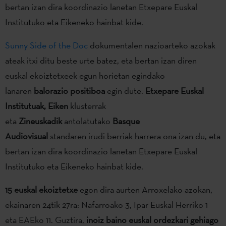
bertan izan dira koordinazio lanetan Etxepare Euskal
Institutuko eta Eikeneko hainbat kide.
Sunny Side of the Doc
dokumentalen nazioarteko azokak
ateak itxi ditu beste urte batez, eta bertan izan diren
euskal ekoiztetxeek egun horietan egindako
lanaren
balorazio positiboa
egin dute.
Etxepare Euskal
Institutuak, Eiken
klusterrak
eta
Zineuskadik
antolatutako
Basque
Audiovisual
standaren irudi berriak harrera ona izan du, eta
bertan izan dira koordinazio lanetan Etxepare Euskal
Institutuko eta Eikeneko hainbat kide.
15 euskal ekoiztetxe
egon dira aurten Arroxelako azokan,
ekainaren 24tik 27ra: Nafarroako 3, Ipar Euskal Herriko 1
eta EAEko 11. Guztira,
inoiz baino euskal ordezkari gehiago