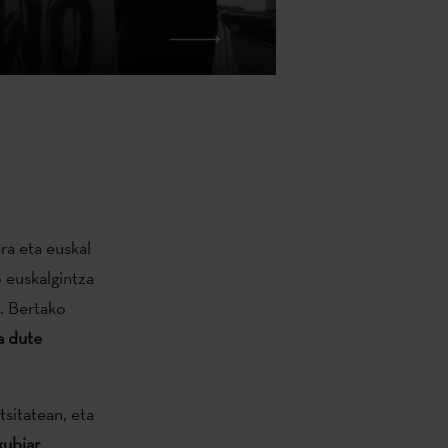
ra eta euskal
o euskalgintza
. Bertako
a dute
tsitatean, eta
xubiar