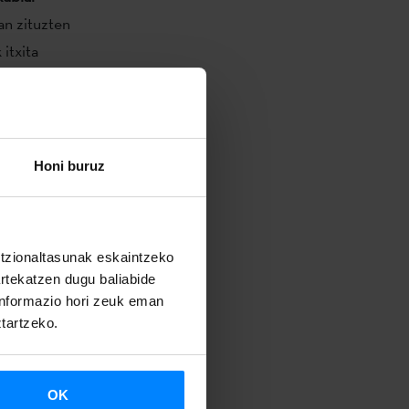
zan zituzten
itxita
n.
Bertatik
hitz hori
Honi buruz
 murala.
ikasleek
k kontatu
untzionaltasunak eskaintzeko
az lagunduta.
artekatzen dugu baliabide
 informazio hori zeuk eman
ldian.
ztartzeko.
ra eta euskal
o euskalgintza
OK