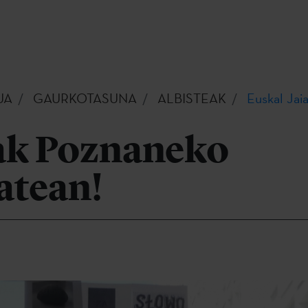
UA
GAURKOTASUNA
ALBISTEAK
Euskal Jai
iak Poznaneko
atean!