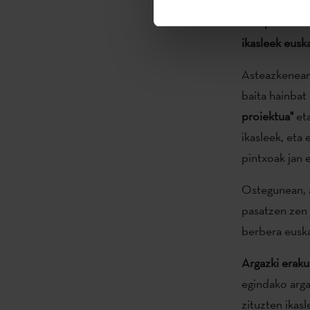
omentzeko ant
Etxepare Inst
ikasleek eusk
Asteazkenean,
baita hainbat 
proiektua"
et
ikasleek, eta
pintxoak jan 
Ostegunean, 
pasatzen zen 
berbera euska
Argazki eraku
egindako arga
zituzten ikas