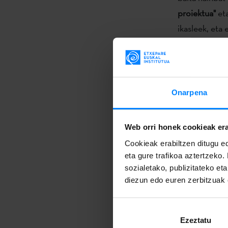
proiektua"
et
ikasleek, eta
pintxoak jan 
Ostegunean, 
pasatzen zen 
Onarpena
berbera euska
Argazki eraku
Web orri honek cookieak era
egindako arga
Cookieak erabiltzen ditugu ed
zituzten ikas
eta gure trafikoa aztertzeko.
sozialetako, publizitateko et
Ostiralean, a
diezun edo euren zerbitzuak e
Apirilaren 15e
kultura iraku
Ezeztatu