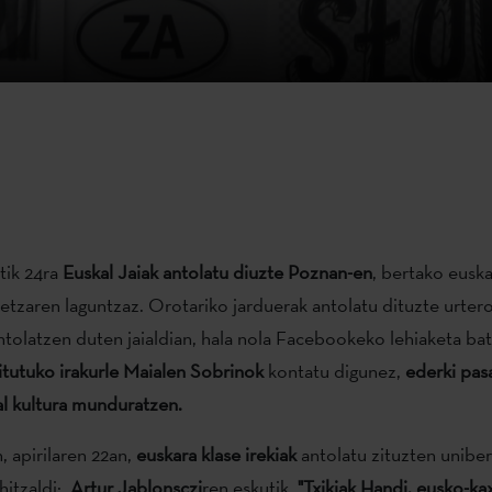
tik 24ra
Euskal Jaiak antolatu diuzte Poznan-en
, bertako euska
rletzaren laguntzaz. Orotariko jarduerak antolatu dituzte urter
olatzen duten jaialdian, hala nola Facebookeko lehiaketa bat
itutuko irakurle Maialen Sobrinok
kontatu digunez,
ederki pas
al kultura munduratzen.
 apirilaren 22an,
euskara klase irekiak
antolatu zituzten uniber
hitzaldi:
Artur Jablonsczi
ren eskutik
"Txikiak Handi, eusko-ka