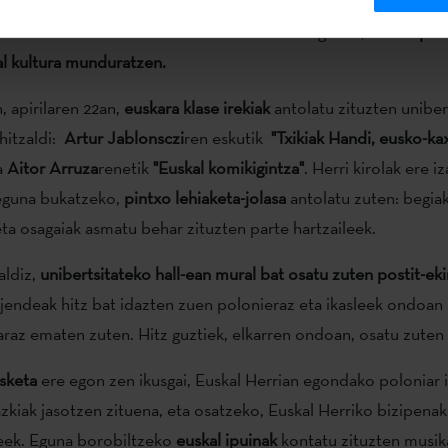
olatzen duten jaialdian, hala nola Facebookeko lehiaketa bat
itutuko irakurle Maialen Sobrinok
kontatu digunez,
ederki pas
al kultura munduratzen.
 apirilaren 22an,
euskara klase irekiak
antolatu zituzten uniber
hitzaldi:
Artur Jablonsczi
ren eskutik
"Txikiak Handi, eusko-ka
a
Aitor Arruza
renetik
"Euskal komikigintza"
. Herri kirolak ere i
 eguna bukatzeko,
pintxo lehiaketa-jolasa
antolatu zuten: begiak 
eta osagaiak asmatu behar zituzten parte hartzaileek.
aldiz,
unibertsitateko hall-ean mural bat osatu zuten postit-eki
jendeak hitz bat idazten zuen polonieraz eta ikasleek ondoan 
raz ematen zuten. Hitz guztiek, elkarren ondoan, osatu zuten
sketa
ere egon zen ikusgai, Euskal Herrian egondako poloniar 
zkiak jasotzen zituena, eta osatzeko, Euskal Herriko bizipena
leek. Eguna borobiltzeko
euskal ipuinak
kontatu zituzten musik