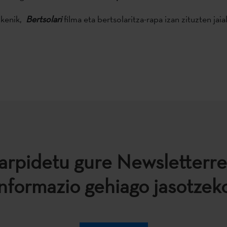
zkenik,
Bertsolari
filma eta bertsolaritza-rapa izan zituzten jaia
arpidetu gure Newsletterre
informazio gehiago jasotzeko