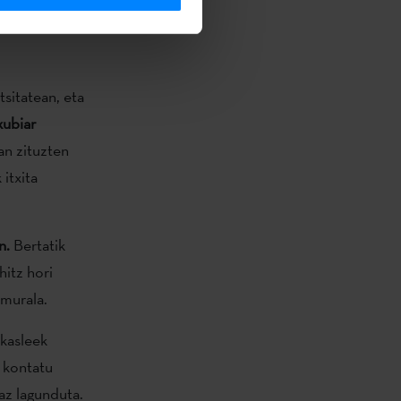
. Bertako
a dute
tsitatean, eta
xubiar
zan zituzten
itxita
n.
Bertatik
hitz hori
 murala.
ikasleek
k kontatu
az lagunduta.