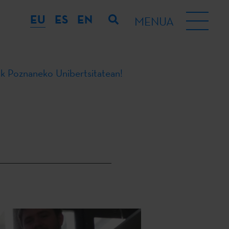
EU
ES
EN
MENUA
ak Poznaneko Unibertsitatean!