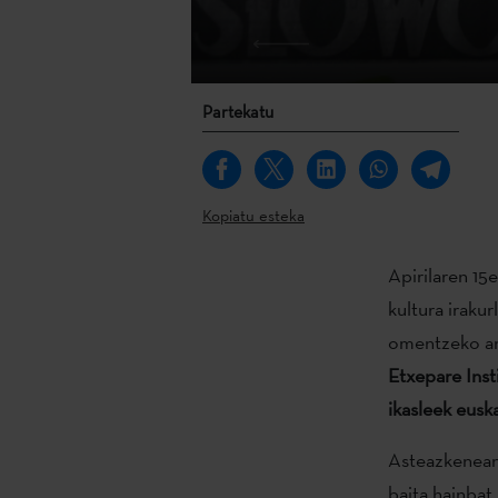
Partekatu
Kopiatu esteka
Apirilaren 15e
kultura iraku
omentzeko ant
Etxepare Inst
ikasleek eusk
Asteazkenean,
baita hainbat 