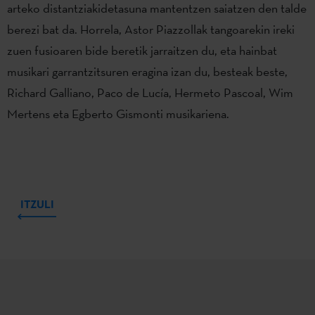
arteko distantziakidetasuna mantentzen saiatzen den talde
berezi bat da. Horrela, Astor Piazzollak tangoarekin ireki
zuen fusioaren bide beretik jarraitzen du, eta hainbat
musikari garrantzitsuren eragina izan du, besteak beste,
Richard Galliano, Paco de Lucía, Hermeto Pascoal, Wim
Mertens eta Egberto Gismonti musikariena.
ITZULI