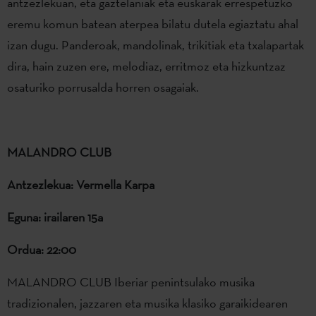
antzezlekuan, eta gaztelaniak eta euskarak errespetuzko
eremu komun batean aterpea bilatu dutela egiaztatu ahal
izan dugu. Panderoak, mandolinak, trikitiak eta txalapartak
dira, hain zuzen ere, melodiaz, erritmoz eta hizkuntzaz
osaturiko porrusalda horren osagaiak.
MALANDRO CLUB
Antzezlekua: Vermella Karpa
Eguna: irailaren 15a
Ordua: 22:00
MALANDRO CLUB Iberiar penintsulako musika
tradizionalen, jazzaren eta musika klasiko garaikidearen