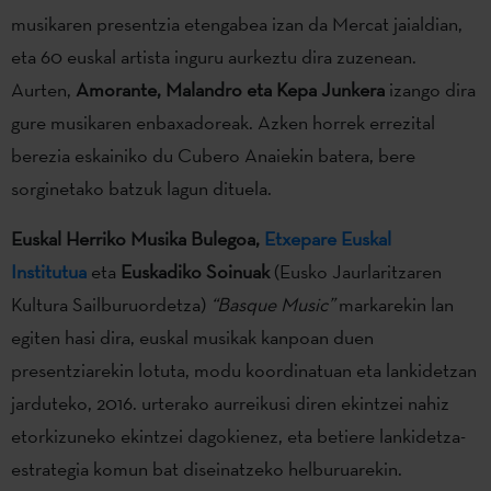
musikaren presentzia etengabea izan da Mercat jaialdian,
eta 60 euskal artista inguru aurkeztu dira zuzenean.
Aurten,
Amorante, Malandro eta Kepa Junkera
izango dira
gure musikaren enbaxadoreak. Azken horrek errezital
berezia eskainiko du Cubero Anaiekin batera, bere
sorginetako batzuk lagun dituela.
Euskal Herriko Musika Bulegoa,
Etxepare Euskal
Institutua
eta
Euskadiko Soinuak
(Eusko Jaurlaritzaren
Kultura Sailburuordetza)
“Basque Music”
markarekin lan
egiten hasi dira, euskal musikak kanpoan duen
presentziarekin lotuta, modu koordinatuan eta lankidetzan
jarduteko, 2016. urterako aurreikusi diren ekintzei nahiz
etorkizuneko ekintzei dagokienez, eta betiere lankidetza-
estrategia komun bat diseinatzeko helburuarekin.