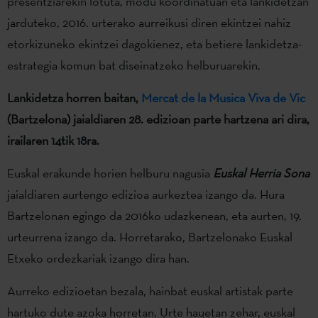
presentziarekin lotuta, modu koordinatuan eta lankidetzan
jarduteko, 2016. urterako aurreikusi diren ekintzei nahiz
etorkizuneko ekintzei dagokienez, eta betiere lankidetza-
estrategia komun bat diseinatzeko helburuarekin.
Lankidetza horren baitan,
Mercat de la
Musica Viva de Vic
(Bartzelona) jaialdiaren 28. edizioan parte hartzena ari dira,
irailaren 14tik 18ra.
Euskal erakunde horien helburu nagusia
Euskal Herria Sona
jaialdiaren aurtengo edizioa aurkeztea izango da. Hura
Bartzelonan egingo da 2016ko udazkenean, eta aurten, 19.
urteurrena izango da. Horretarako, Bartzelonako Euskal
Etxeko ordezkariak izango dira han.
Aurreko edizioetan bezala, hainbat euskal artistak parte
hartuko dute azoka horretan. Urte hauetan zehar, euskal