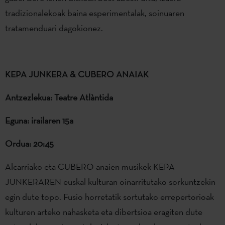
tradizionalekoak baina esperimentalak, soinuaren
tratamenduari dagokionez.
KEPA JUNKERA & CUBERO ANAIAK
Antzezlekua: Teatre Atlàntida
Eguna: irailaren 15a
Ordua: 20:45
Alcarriako eta CUBERO anaien musikek KEPA
JUNKERAREN euskal kulturan oinarritutako sorkuntzekin
egin dute topo. Fusio horretatik sortutako errepertorioak
kulturen arteko nahasketa eta dibertsioa eragiten dute