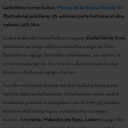
Lankidetza horren baitan,
Mercat de la
Musica Viva de Vic
(Bartzelona) jaialdiaren 28. edizioan parte hartzena ari dira,
irailaren 14tik 18ra.
Euskal erakunde horien helburu nagusia
Euskal Herria Sona
jaialdiaren aurtengo edizioa aurkeztea izango da. Hura
Bartzelonan egingo da 2016ko udazkenean, eta aurten, 19.
urteurrena izango da. Horretarako, Bartzelonako Euskal
Etxeko ordezkariak izango dira han.
Aurreko edizioetan bezala, hainbat euskal artistak parte
hartuko dute azoka horretan. Urte hauetan zehar, euskal
musikaren presentzia etengabea izan da Mercat jaialdian,
eta 60 euskal artista inguru aurkeztu dira zuzenean.
Aurten,
Amorante, Malandro eta Kepa Junkera
izango dira
gure musikaren enbaxadoreak. Azken horrek errezital