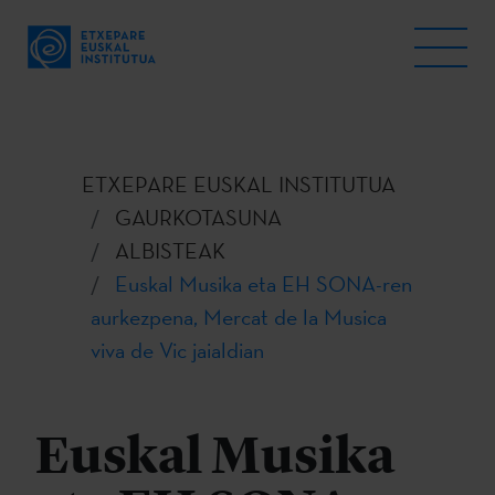
ETXEPARE EUSKAL INSTITUTUA
GAURKOTASUNA
ALBISTEAK
Euskal Musika eta EH SONA-ren
aurkezpena, Mercat de la Musica
viva de Vic jaialdian
Euskal Musika