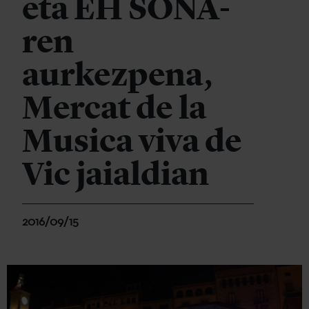
eta EH SONA-
ren
aurkezpena,
Mercat de la
Musica viva de
Vic jaialdian
2016/09/15