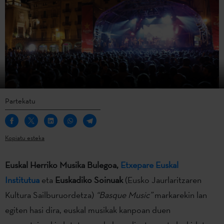
Partekatu
Kopiatu esteka
Euskal Herriko Musika Bulegoa,
Etxepare Euskal
Institutua
eta
Euskadiko Soinuak
(Eusko Jaurlaritzaren
Kultura Sailburuordetza)
“Basque Music”
markarekin lan
egiten hasi dira, euskal musikak kanpoan duen