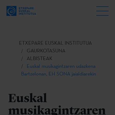
ETXEPARE EUSKAL INSTITUTUA
GAURKOTASUNA
ALBISTEAK
Euskal musikagintzaren udazkena
Bartzelonan, EH SONA jaialdiarekin
Euskal
musikagintzaren