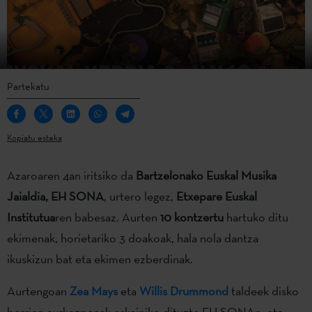
Partekatu
Kopiatu esteka
Azaroaren 4an iritsiko da
Bartzelonako Euskal Musika
Jaialdia, EH SONA
, urtero legez,
Etxepare Euskal
Institutua
ren babesaz. Aurten
10 kontzertu
hartuko ditu
ekimenak, horietariko 3 doakoak, hala nola dantza
ikuskizun bat eta ekimen ezberdinak.
Aurtengoan
Zea Mays
eta
Willis Drummond
taldeek disko
berrien aurkezpenak eskainiko dituzte EH SONAn, eta