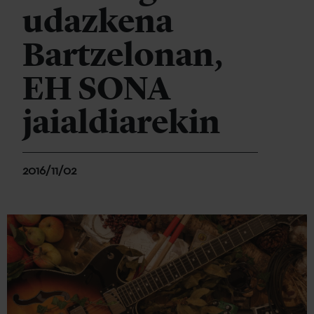
udazkena
Bartzelonan,
EH SONA
jaialdiarekin
2016/11/02