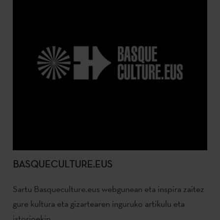
BASQUECULTURE.EUS
Sartu Basqueculture.eus webgunean eta inspira zaitez
gure kultura eta gizartearen inguruko artikulu eta
istorioekin.