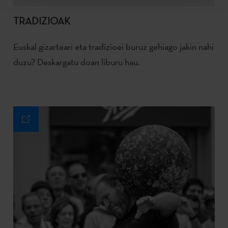
TRADIZIOAK
Euskal gizarteari eta tradizioei buruz gehiago jakin nahi
duzu? Deskargatu doan liburu hau.