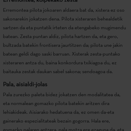
Erremontea pilota jokoaren aldaera bat da, xistera ez oso
sakonarekin jokatzen dena. Pilota xisteraren behealdetik
sartzen da eta puntatik irteten da etengabeko mugimendu
batean. Zesta puntan aldiz, pilota hartzen da, eta gero,
bultzada batekin frontisera jaurtitzen da; pilota une jakin
batean geldi dago saski barruan. Xisterak zesta-puntako
xisteraren antza du, baina konkordura txikiagoa du, ez
baitauka zestak daukan sabel sakona; sendoagoa da.
Pala, aisialdi-jolas
Pala zurezko paleta bidez jokatzen den modalitatea da,
eta normalean gomazko pilota batekin aritzen dira
lehiakideak. Aisiarako hedatuena da, ez omen da-eta
gainerako espezialitateak bezain gogorra. Hala ere,
gomazko palaren antzera, pala motza ere ezaguna da, eta