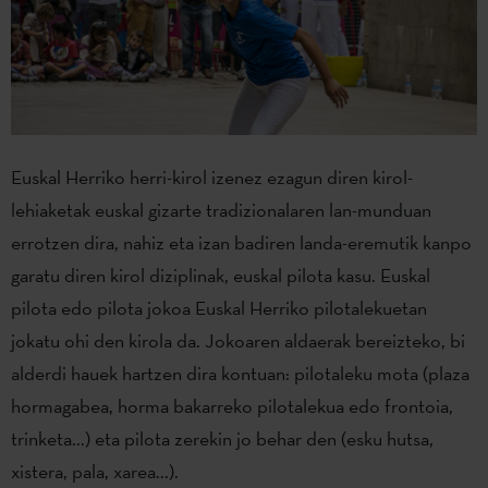
Euskal Herriko herri-kirol izenez ezagun diren kirol-
lehiaketak euskal gizarte tradizionalaren lan-munduan
errotzen dira, nahiz eta izan badiren landa-eremutik kanpo
garatu diren kirol diziplinak, euskal pilota kasu. Euskal
pilota edo pilota jokoa Euskal Herriko pilotalekuetan
jokatu ohi den kirola da. Jokoaren aldaerak bereizteko, bi
alderdi hauek hartzen dira kontuan: pilotaleku mota (plaza
hormagabea, horma bakarreko pilotalekua edo frontoia,
trinketa...) eta pilota zerekin jo behar den (esku hutsa,
xistera, pala, xarea...).