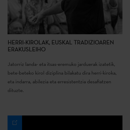
HERRI-KIROLAK, EUSKAL TRADIZIOAREN
ERAKUSLEIHO
Jatorriz landa- eta itsas-eremuko jarduerak izatetik,
bete-beteko kirol diziplina bilakatu dira herri-kiroka,
eta indarra, abilezia eta erresistentzia desafiatzen
dituzte.