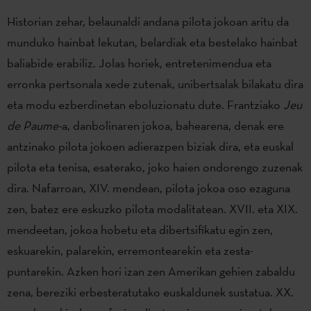
Historian zehar, belaunaldi andana pilota jokoan aritu da
munduko hainbat lekutan, belardiak eta bestelako hainbat
baliabide erabiliz. Jolas horiek, entretenimendua eta
erronka pertsonala xede zutenak, unibertsalak bilakatu dira
eta modu ezberdinetan eboluzionatu dute. Frantziako
Jeu
de Paume-
a, danbolinaren jokoa, bahearena, denak ere
antzinako pilota jokoen adierazpen biziak dira, eta euskal
pilota eta tenisa, esaterako, joko haien ondorengo zuzenak
dira. Nafarroan, XIV. mendean, pilota jokoa oso ezaguna
zen, batez ere eskuzko pilota modalitatean. XVII. eta XIX.
mendeetan, jokoa hobetu eta dibertsifikatu egin zen,
eskuarekin, palarekin, erremontearekin eta zesta-
puntarekin. Azken hori izan zen Amerikan gehien zabaldu
zena, bereziki erbesteratutako euskaldunek sustatua. XX.