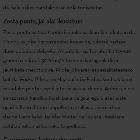
da, hala ezker paretakoetan nola trinketetan.
Zesta punta, jai alai ikuskizun
Zesta punta
xistera handia
izeneko saskiarekin jokatzen da.
Munduko joko bizkorrenetarikoa ei da, pilotak hartzen
duen abiadura dela-eta. Ahuntz larruz forraturiko 125-140
gramoko pilotak 300 km/h baino azkarragoak diren
jaurtiketak neurtu dira. Pilota jokoaren espezialitateetako
bat da, Eusko Pilotaren Nazioarteko Federakuntzak bere
munduko pilota txapelketetan sartua duena. Arintasun eta
zehaztasun handiko ikuskizuna da gaur egun, eta ikusle
ugari biltzen dituen txapelketa arrakastatsuen artean
daude Gernikako Jai Alai Winter Series eta Donibane
Lohitzuneko nazioarteko txapelketa.
Erremontea, kolpekako zesta