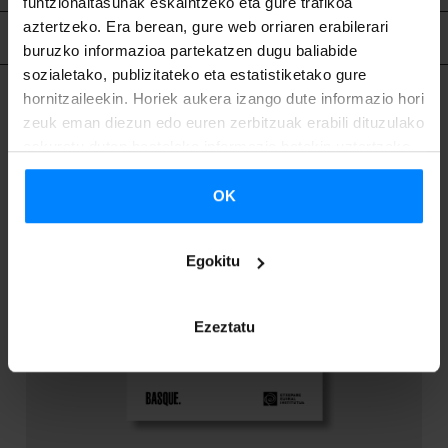
funtzionaltasunak eskaintzeko eta gure trafikoa
aztertzeko. Era berean, gure web orriaren erabilerari
Lotutako edukia
buruzko informazioa partekatzen dugu baliabide
sozialetako, publizitateko eta estatistiketako gure
hornitzaileekin. Horiek aukera izango dute informazio hori
zeuk eman diezun edo euren zerbitzuak erabili dituzulako
eskuratu duten bestelako informazio batekin uztartzeko.
OK
Egokitu
Ezeztatu