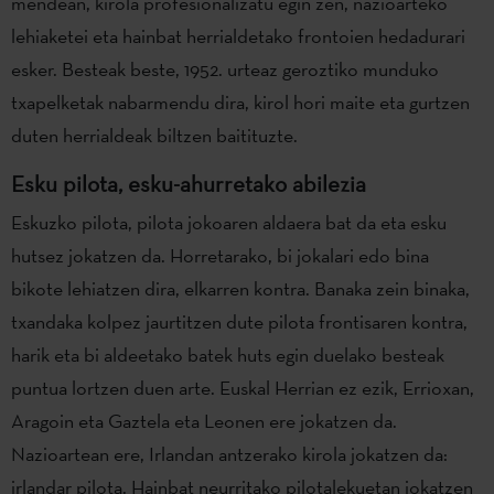
mendean, kirola profesionalizatu egin zen, nazioarteko
lehiaketei eta hainbat herrialdetako frontoien hedadurari
esker. Besteak beste, 1952. urteaz geroztiko munduko
txapelketak nabarmendu dira, kirol hori maite eta gurtzen
duten herrialdeak biltzen baitituzte.
Esku pilota, esku-ahurretako abilezia
Eskuzko pilota, pilota jokoaren aldaera bat da eta esku
hutsez jokatzen da. Horretarako, bi jokalari edo bina
bikote lehiatzen dira, elkarren kontra. Banaka zein binaka,
txandaka kolpez jaurtitzen dute pilota frontisaren kontra,
harik eta bi aldeetako batek huts egin duelako besteak
puntua lortzen duen arte. Euskal Herrian ez ezik, Errioxan,
Aragoin eta Gaztela eta Leonen ere jokatzen da.
Nazioartean ere, Irlandan antzerako kirola jokatzen da:
irlandar pilota. Hainbat neurritako pilotalekuetan jokatzen