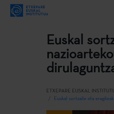
Euskal sortz
nazioarteko
dirulaguntza
ETXEPARE EUSKAL INSTITUT
Euskal sortzaile eta eragilea