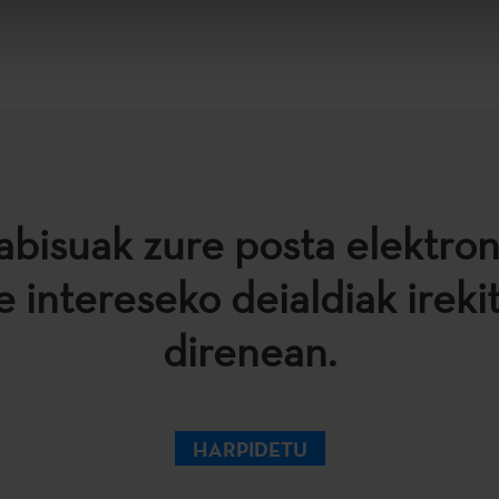
abisuak zure posta elektro
e intereseko deialdiak ireki
direnean.
HARPIDETU