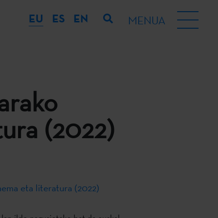
EU
ES
EN
MENUA
tarako
tura (2022)
nema eta literatura (2022)
 lan-ildo nagusietako bat da euskal