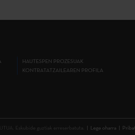
A
HAUTESPEN PROZESUAK
KONTRATATZAILEAREN PROFILA
A. Eskubide guztiak erreserbatuta.
Lege oharra
Priba