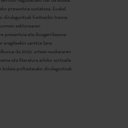
teko presentzia sustatzea. Euskal
o dirulaguntzak funtsezko tresna
a sormen sektorearen
e presentzia eta ikusgarritasuna
r eragileekin saretze lana
elburua da 2022. urtean euskararen
ema eta literatura arloko sortzaile
o bidaia-poltsetarako dirulaguntzak