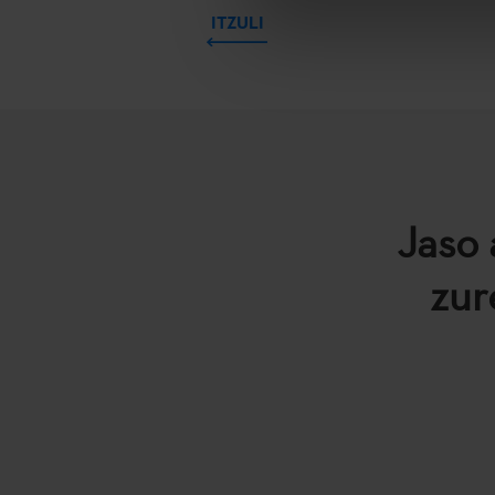
ITZULI
Jaso 
zur