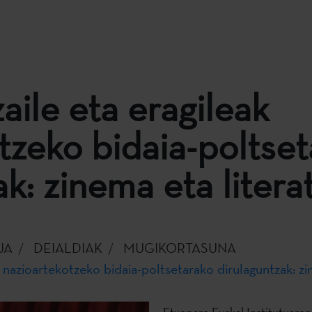
aile eta eragileak
tzeko bidaia-poltse
k: zinema eta litera
UA
DEIALDIAK
MUGIKORTASUNA
k nazioartekotzeko bidaia-poltsetarako dirulaguntzak: zi
Etxepare Euskal Institutuaren