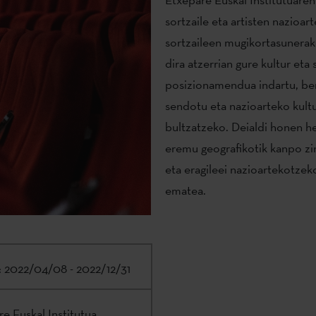
sortzaile eta artisten nazioar
sortzaileen mugikortasunerak
dira atzerrian gure kultur et
posizionamendua indartu, ber
sendotu eta nazioarteko kultu
bultzatzeko. Deialdi honen h
eremu geografikotik kanpo zin
eta eragileei nazioartekotzek
ematea.
:
2022/04/08 - 2022/12/31
e Euskal Institutua