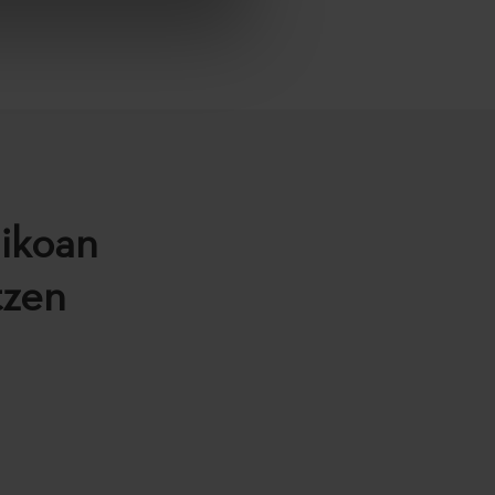
nikoan
tzen