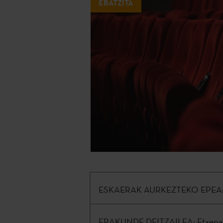
EBATZITA
ESKAERAK AURKEZTEKO EPEA
ERAKUNDE DEITZAILEA:
Etxepar