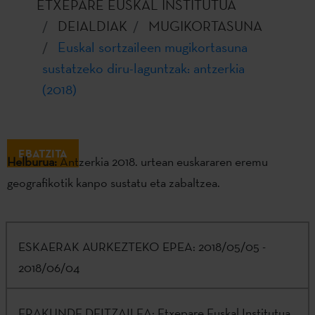
ETXEPARE EUSKAL INSTITUTUA
DEIALDIAK
MUGIKORTASUNA
Euskal sortzaileen mugikortasuna
sustatzeko diru-laguntzak: antzerkia
(2018)
EBATZITA
Helburua:
Antzerkia 2018. urtean euskararen eremu
geografikotik kanpo sustatu eta zabaltzea.
ESKAERAK AURKEZTEKO EPEA:
2018/05/05 -
2018/06/04
ERAKUNDE DEITZAILEA:
Etxepare Euskal Institutua