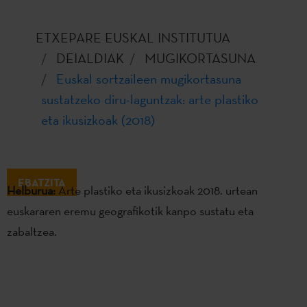
ETXEPARE EUSKAL INSTITUTUA
DEIALDIAK
MUGIKORTASUNA
Euskal sortzaileen mugikortasuna
sustatzeko diru-laguntzak: arte plastiko
eta ikusizkoak (2018)
EBATZITA
Helburua:
Arte plastiko eta ikusizkoak 2018. urtean
euskararen eremu geografikotik kanpo sustatu eta
zabaltzea.