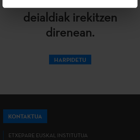
zure intereseko
deialdiak irekitzen
direnean.
HARPIDETU
KONTAKTUA
ETXEPARE EUSKAL INSTITUTUA