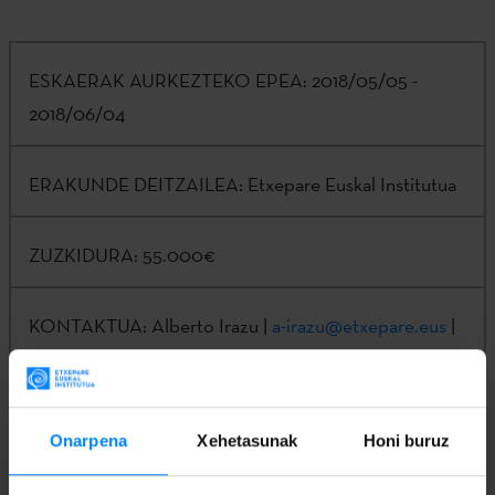
ESKAERAK AURKEZTEKO EPEA:
2018/05/05 -
2018/06/04
ERAKUNDE DEITZAILEA:
Etxepare Euskal Institutua
ZUZKIDURA:
55.000€
KONTAKTUA:
Alberto Irazu |
a-irazu@etxepare.eus
|
(+34) 943 023 402
Informazio osoa eta izen ematea
Eusko
Onarpena
Xehetasunak
Honi buruz
Jaurlaritzaren
Egoitza Elektronikoan
.