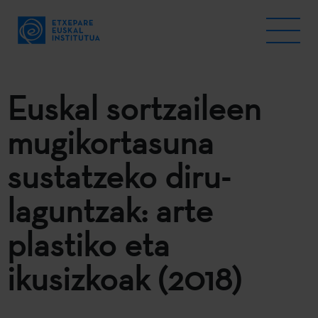
Euskal sortzaileen
mugikortasuna
sustatzeko diru-
laguntzak: arte
plastiko eta
ikusizkoak (2018)