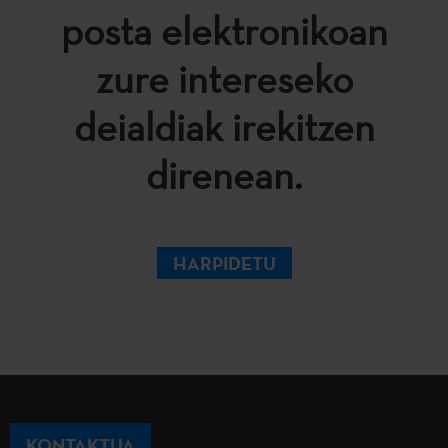
posta elektronikoan
zure intereseko
deialdiak irekitzen
direnean.
HARPIDETU
KONTAKTUA