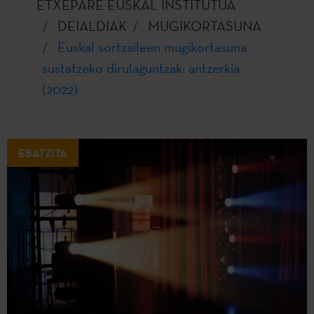
ETXEPARE EUSKAL INSTITUTUA
DEIALDIAK
MUGIKORTASUNA
Euskal sortzaileen mugikortasuna
sustatzeko dirulaguntzak: antzerkia
(2022)
EBATZITA