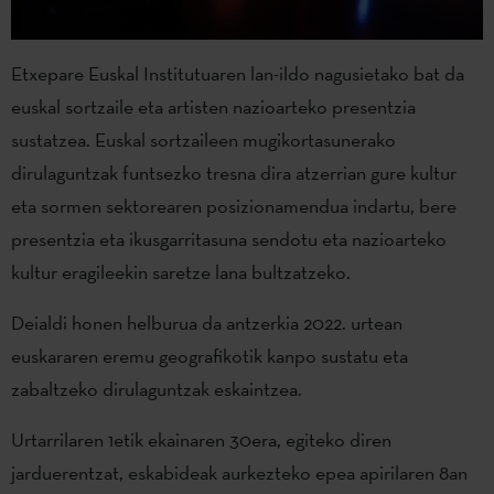
Etxepare Euskal Institutuaren lan-ildo nagusietako bat da
euskal sortzaile eta artisten nazioarteko presentzia
sustatzea. Euskal sortzaileen mugikortasunerako
dirulaguntzak funtsezko tresna dira atzerrian gure kultur
eta sormen sektorearen posizionamendua indartu, bere
presentzia eta ikusgarritasuna sendotu eta nazioarteko
kultur eragileekin saretze lana bultzatzeko.
Deialdi honen helburua da antzerkia 2022. urtean
euskararen eremu geografikotik kanpo sustatu eta
zabaltzeko dirulaguntzak eskaintzea.
Urtarrilaren 1etik ekainaren 30era, egiteko diren
jarduerentzat, eskabideak aurkezteko epea apirilaren 8an