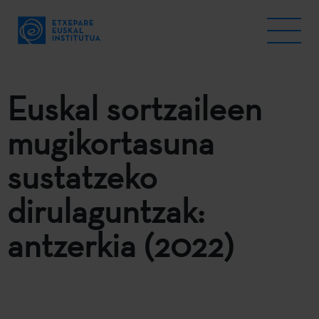
Euskal sortzaileen
mugikortasuna
sustatzeko
dirulaguntzak:
antzerkia (2022)