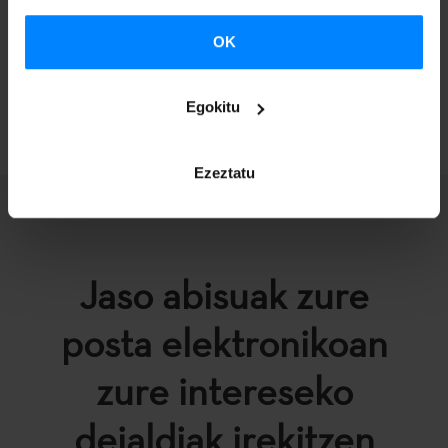
OK
ITZULI
Egokitu
Ezeztatu
Jaso abisuak zure
posta elektronikoan
zure intereseko
deialdiak irekitzen