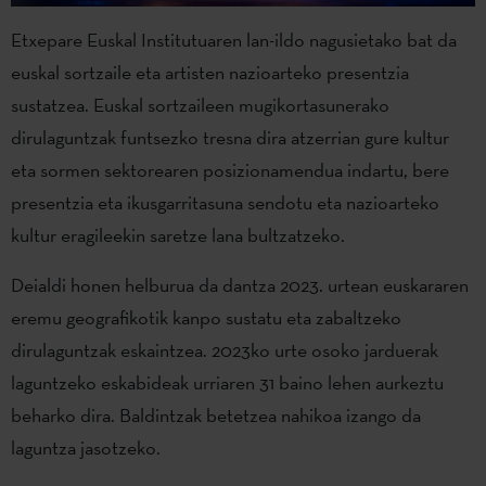
Etxepare Euskal Institutuaren lan-ildo nagusietako bat da
euskal sortzaile eta artisten nazioarteko presentzia
sustatzea. Euskal sortzaileen mugikortasunerako
dirulaguntzak funtsezko tresna dira atzerrian gure kultur
eta sormen sektorearen posizionamendua indartu, bere
presentzia eta ikusgarritasuna sendotu eta nazioarteko
kultur eragileekin saretze lana bultzatzeko.
Deialdi honen helburua da dantza 2023. urtean euskararen
eremu geografikotik kanpo sustatu eta zabaltzeko
dirulaguntzak eskaintzea. 2023ko urte osoko jarduerak
laguntzeko eskabideak urriaren 31 baino lehen aurkeztu
beharko dira. Baldintzak betetzea nahikoa izango da
laguntza jasotzeko.