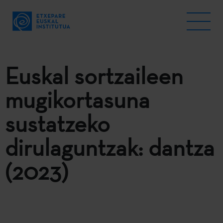
Euskal sortzaileen
mugikortasuna
sustatzeko
dirulaguntzak: dantza
(2023)