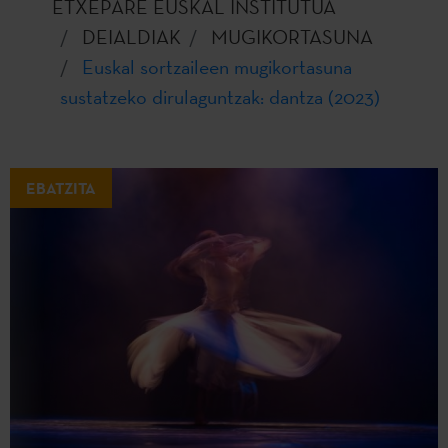
ETXEPARE EUSKAL INSTITUTUA
DEIALDIAK
MUGIKORTASUNA
Euskal sortzaileen mugikortasuna
sustatzeko dirulaguntzak: dantza (2023)
EBATZITA