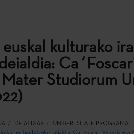
 euskal kulturako ir
deialdia: Ca´Foscar
Mater Studiorum Uni
022)
UA
DEIALDIAK
UNIBERTSITATE PROGRAMA
 irakurlea hautatzeko deialdia: Ca´Foscari Venezia eta