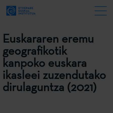
Euskararen eremu
geografikotik
kanpoko euskara
ikasleei zuzendutako
dirulaguntza (2021)