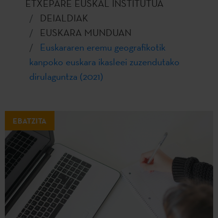
ETXEPARE EUSKAL INSTITUTUA
DEIALDIAK
EUSKARA MUNDUAN
Euskararen eremu geografikotik
kanpoko euskara ikasleei zuzendutako
dirulaguntza (2021)
EBATZITA