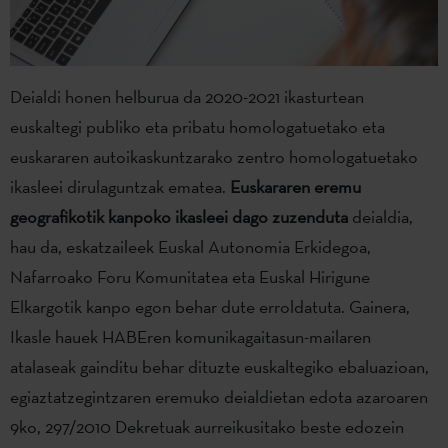
Deialdi honen helburua da 2020-2021 ikasturtean
euskaltegi publiko eta pribatu homologatuetako eta
euskararen autoikaskuntzarako zentro homologatuetako
ikasleei dirulaguntzak ematea.
Euskararen eremu
geografikotik kanpoko ikasleei dago zuzenduta
deialdia,
hau da, eskatzaileek Euskal Autonomia Erkidegoa,
Nafarroako Foru Komunitatea eta Euskal Hirigune
Elkargotik kanpo egon behar dute erroldatuta. Gainera,
Ikasle hauek HABEren komunikagaitasun-mailaren
atalaseak gainditu behar dituzte euskaltegiko ebaluazioan,
egiaztatzegintzaren eremuko deialdietan edota azaroaren
9ko, 297/2010 Dekretuak aurreikusitako beste edozein