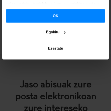
eskuratu duten bestelako informazio batekin uztartzeko.
OK
Egokitu
ITZULI
Ezeztatu
Jaso abisuak zure
posta elektronikoan
zure intereseko