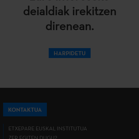
deialdiak irekitzen
direnean.
HARPIDETU
KONTAKTUA
ETXEPARE EUSKAL INSTITUTUA
ZER EGITEN DUGU?